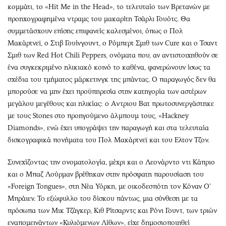
κομμάτι, το «Hit Me in the Head», το τελευταίο των Βρετανών με
προηχογραφημένα ντραμς του μακαρίτη Τσάρλι Γουότς. Θα
συμμετάσχουν επίσης επιφανείς καλεσμένοι, όπως ο Πολ
Μακάρτνεϊ, ο Στιβ Γουίνγουντ, ο Ρόμπερτ Σμιθ των Cure και ο Τσαντ
Σμιθ των Red Hot Chili Peppers, ονόματα που, αν αντιστοιχηθούν σε
ένα συγκεκριμένο ηλικιακό κοινό το καθένα, φανερώνουν ίσως τα
σχέδια του τμήματος μάρκετινγκ της μπάντας. Ο παραγωγός δεν θα
μπορούσε να μην έχει προϋπηρεσία στην κατηγορία των αστέρων
μεγάλου μεγέθους και ηλικίας: ο Aντριου Βατ πρωτοσυνεργάστηκε
με τους Stones στο προηγούμενο άλμπουμ τους, «Hackney
Diamonds», ενώ έχει υπογράψει την παραγωγή και στα τελευταία
δισκογραφικά πονήματα του Πολ Μακάρτνεϊ και του Eλτον Τζον.
Συνεχίζοντας την ονοματολογία, μέχρι και ο Λεονάρντο ντι Κάπριο
και ο Μπαζ Λούρμαν βρέθηκαν στην πρόσφατη παρουσίαση του
«Foreign Tongues», στη Νέα Υόρκη, με οικοδεσπότη τον Κόναν Ο’
Μπράιεν. Το εξώφυλλο του δίσκου πάντως, μια σύνθεση με τα
πρόσωπα των Μικ Τζάγκερ, Κιθ Ρίτσαρντς και Ρόνι Γουντ, των τριών
εναπομεινάντων «Κυλιόμενων Λίθων», είχε δημοσιοποιηθεί