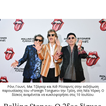
ΕΓΓΡΑΦΗ
ΕΙΣΟΔΟΣ
ΚΑΤΗΓΟΡΙΕΣ
ΣΥΝΔΕΣΗ
Κύπρος
Απόψεις
Παιδεία
Αρθρογραφία
Υγεία
The Hill
Πολιτική
Υγεία
Βουλευτικές 2026
Αγγελίες
Εκλογές 2024
Ενοικιάζονται
Ρόνι Γουντ, Μικ Τζάγκερ και Κιθ Ρίτσαρντς στην εκδήλωση
Προεδρικές 2023
Πωλούνται
παρουσίασης του «Foreign Tongues» την Τρίτη, στη Νέα Υόρκη. Ο
δίσκος αναμένεται να κυκλοφορήσει στις 10 Ιουλίου.
Δημοσκοπήσεις
Ζητούν εργασία
Διπλωματία
Θέσεις εργασίας