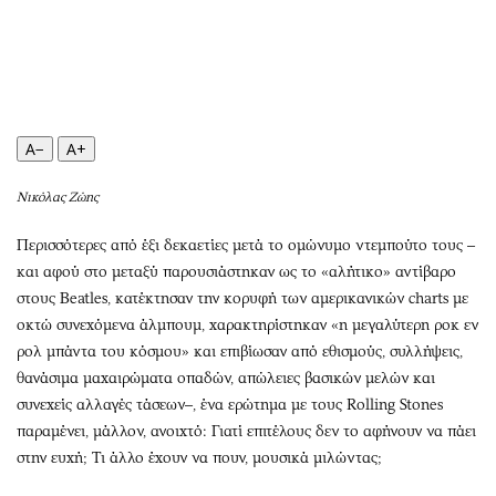
Περιβάλλον
Ταξίδια
Ελλάδα
Συνταγές
Κόσμος
Έξοδος
Παράξενα
Media
Πολιτισμός
Εκπομπές
A−
A+
Σινεμά
Wine routes
Θέατρο-Χορός
Podcasts
Νικόλας Ζώης
Μουσική
Uncut
Περισσότερες από έξι δεκαετίες μετά το ομώνυμο ντεμπούτο τους –
Εικαστικά
Προσφορές
και αφού στο μεταξύ παρουσιάστηκαν ως το «αλήτικο» αντίβαρο
Βιβλίο
Προσωπικότητες στην ''Κ''
στους Beatles, κατέκτησαν την κορυφή των αμερικανικών charts με
οκτώ συνεχόμενα άλμπουμ, χαρακτηρίστηκαν «η μεγαλύτερη ροκ εν
Χειρόγραφα
Επιστολές
ρολ μπάντα του κόσμου» και επιβίωσαν από εθισμούς, συλλήψεις,
θανάσιμα μαχαιρώματα οπαδών, απώλειες βασικών μελών και
συνεχείς αλλαγές τάσεων–, ένα ερώτημα με τους Rolling Stones
παραμένει, μάλλον, ανοιχτό: Γιατί επιτέλους δεν το αφήνουν να πάει
στην ευχή; Τι άλλο έχουν να πουν, μουσικά μιλώντας;