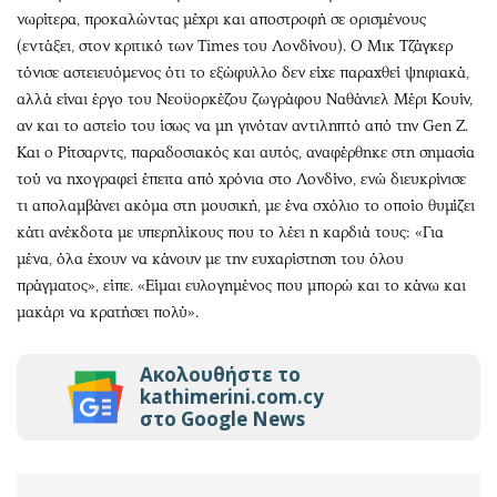
νωρίτερα, προκαλώντας μέχρι και αποστροφή σε ορισμένους
(εντάξει, στον κριτικό των Times του Λονδίνου). Ο Μικ Τζάγκερ
τόνισε αστειευόμενος ότι το εξώφυλλο δεν είχε παραχθεί ψηφιακά,
αλλά είναι έργο του Νεοϋορκέζου ζωγράφου Ναθάνιελ Μέρι Κουίν,
αν και το αστείο του ίσως να μη γινόταν αντιληπτό από την Gen Z.
Και ο Ρίτσαρντς, παραδοσιακός και αυτός, αναφέρθηκε στη σημασία
τού να ηχογραφεί έπειτα από χρόνια στο Λονδίνο, ενώ διευκρίνισε
τι απολαμβάνει ακόμα στη μουσική, με ένα σχόλιο το οποίο θυμίζει
κάτι ανέκδοτα με υπερηλίκους που το λέει η καρδιά τους: «Για
μένα, όλα έχουν να κάνουν με την ευχαρίστηση του όλου
πράγματος», είπε. «Είμαι ευλογημένος που μπορώ και το κάνω και
μακάρι να κρατήσει πολύ».
Ακολουθήστε το
kathimerini.com.cy
στο Google News