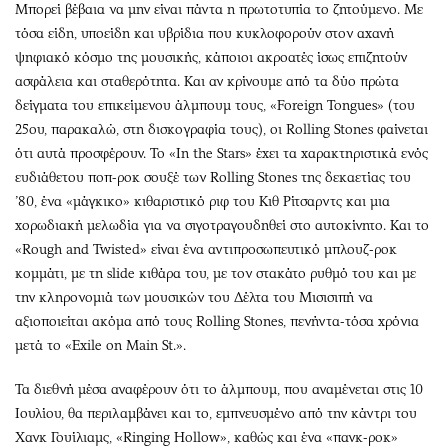
Μπορεί βέβαια να μην είναι πάντα η πρωτοτυπία το ζητούμενο. Με
τόσα είδη, υποείδη και υβρίδια που κυκλοφορούν στον αχανή
ψηφιακό κόσμο της μουσικής, κάποιοι ακροατές ίσως επιζητούν
ασφάλεια και σταθερότητα. Και αν κρίνουμε από τα δύο πρώτα
δείγματα του επικείμενου άλμπουμ τους, «Foreign Tongues» (του
25ου, παρακαλώ, στη δισκογραφία τους), οι Rolling Stones φαίνεται
ότι αυτά προσφέρουν. Το «In the Stars» έχει τα χαρακτηριστικά ενός
ευδιάθετου ποπ-ροκ σουξέ των Rolling Stones της δεκαετίας του
’80, ένα «μάγκικο» κιθαριστικό ριφ του Κιθ Ρίτσαρντς και μια
χορωδιακή μελωδία για να σιγοτραγουδηθεί στο αυτοκίνητο. Και το
«Rough and Twisted» είναι ένα αντιπροσωπευτικό μπλουζ-ροκ
κομμάτι, με τη slide κιθάρα του, με τον στακάτο ρυθμό του και με
την κληρονομιά των μουσικών του Δέλτα του Μισισιπή να
αξιοποιείται ακόμα από τους Rolling Stones, πενήντα-τόσα χρόνια
μετά το «Exile on Main St.».
Τα διεθνή μέσα αναφέρουν ότι το άλμπουμ, που αναμένεται στις 10
Ιουλίου, θα περιλαμβάνει και το, εμπνευσμένο από την κάντρι του
Χανκ Γουίλιαμς, «Ringing Hollow», καθώς και ένα «πανκ-ροκ»