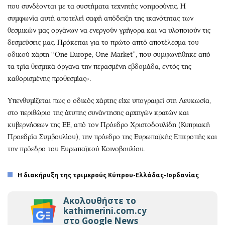
που συνδέονται με τα συστήματα τεχνητής νοημοσύνης. Η
συμφωνία αυτή αποτελεί σαφή απόδειξη της ικανότητας των
θεσμικών μας οργάνων να ενεργούν γρήγορα και να υλοποιούν τις
δεσμεύσεις μας. Πρόκειται για το πρώτο απτό αποτέλεσμα του
οδικού χάρτη “One Europe, One Market”, που συμφωνήθηκε από
τα τρία θεσμικά όργανα την περασμένη εβδομάδα, εντός της
καθορισμένης προθεσμίας».
Υπενθυμίζεται πως ο οδικός χάρτης είχε υπογραφεί στη Λευκωσία,
στο περιθώριο της άτυπης συνάντησης αρχηγών κρατών και
κυβερνήσεων της ΕΕ, από τον Πρόεδρο Χριστοδουλίδη (Κυπριακή
Προεδρία Συμβουλίου), την πρόεδρο της Ευρωπαϊκής Επιτροπής και
την πρόεδρο του Ευρωπαϊκού Κοινοβουλίου.
H διακήρυξη της τριμερούς Κύπρου-Ελλάδας-Ιορδανίας
Ακολουθήστε το
kathimerini.com.cy
στο Google News