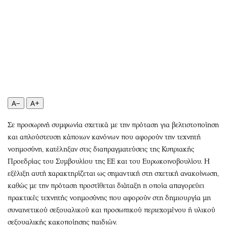
Περιβάλλον
Ταξίδια
Ελλάδα
Συνταγές
Κόσμος
Έξοδος
Παράξενα
Media
Πολιτισμός
Εκπομπές
Σινεμά
Wine routes
Θέατρο-Χορός
Podcasts
A−
A+
Μουσική
Uncut
Εικαστικά
Προσφορές
Σε προσωρινή συμφωνία σχετικά με την πρόταση για βελτιστοποίηση
Βιβλίο
Προσωπικότητες στην ''Κ''
και απλούστευση κάποιων κανόνων που αφορούν την τεχνητή
νοημοσύνη, κατέληξαν στις διαπραγματεύσεις της Κυπριακής
Χειρόγραφα
Επιστολές
Προεδρίας του Συμβουλίου της ΕΕ και του Ευρωκοινοβουλίου. Η
εξέλιξη αυτή χαρακτηρίζεται ως σημαντική στη σχετική ανακοίνωση,
καθώς με την πρόταση προστίθεται διάταξη η οποία απαγορεύει
πρακτικές τεχνητής νοημοσύνης που αφορούν στη δημιουργία μη
συναινετικού σεξουαλικού και προσωπικού περιεχομένου ή υλικού
σεξουαλικής κακοποίησης παιδιών.