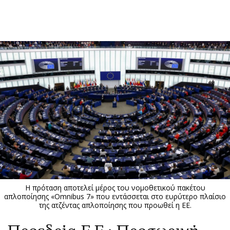
ΕΓΓΡΑΦΗ
ΕΙΣΟΔΟΣ
ΚΑΤΗΓΟΡΙΕΣ
ΣΥΝΔΕΣΗ
Κύπρος
Απόψεις
Παιδεία
Αρθρογραφία
Υγεία
The Hill
Πολιτική
Υγεία
Βουλευτικές 2026
Αγγελίες
Εκλογές 2024
Ενοικιάζονται
Η πρόταση αποτελεί μέρος του νομοθετικού πακέτου
Προεδρικές 2023
Πωλούνται
απλοποίησης «Omnibus 7» που εντάσσεται στο ευρύτερο πλαίσιο
της ατζέντας απλοποίησης που προωθεί η ΕΕ.
Δημοσκοπήσεις
Ζητούν εργασία
Διπλωματία
Θέσεις εργασίας