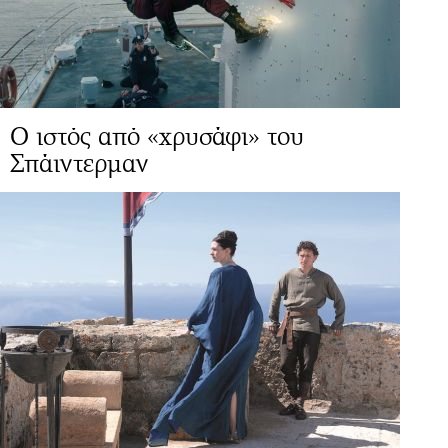
Ο ιστός από «χρυσάφι» του
Σπάιντερμαν