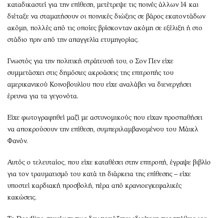
καταδικαστεί για την επίθεση, μετέτρεψε τις ποινές άλλων 14 και
διέταξε να σταματήσουν οι ποινικές διώξεις σε βάρος εκατοντάδων
ακόμη, πολλές από τις οποίες βρίσκονταν ακόμη σε εξέλιξη ή στο
στάδιο πριν από την απαγγελία ετυμηγορίας.
Γνωστός για την πολιτική στράτευσή του, ο Σον Πεν είχε
συμμετάσχει στις δημόσιες ακροάσεις της επιτροπής του
αμερικανικού Κοινοβουλίου που είχε αναλάβει να διενεργήσει
έρευνα για τα γεγονότα.
Είχε φωτογραφηθεί μαζί με αστυνομικούς που είχαν προσπαθήσει
να αποκρούσουν την επίθεση, συμπεριλαμβανομένου του Μάικλ
Φανόν.
Αυτός ο τελευταίος, που είχε καταθέσει στην επιτροπή, έγραψε βιβλίο
για τον τραυματισμό του κατά τη διάρκεια της επίθεσης – είχε
υποστεί καρδιακή προσβολή, πέρα από κρανιοεγκεφαλικές
κακώσεις.