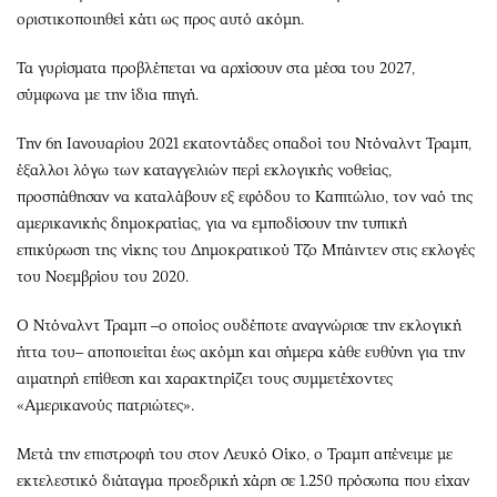
οριστικοποιηθεί κάτι ως προς αυτό ακόμη.
Τα γυρίσματα προβλέπεται να αρχίσουν στα μέσα του 2027,
σύμφωνα με την ίδια πηγή.
Την 6η Ιανουαρίου 2021 εκατοντάδες οπαδοί του Ντόναλντ Τραμπ,
έξαλλοι λόγω των καταγγελιών περί εκλογικής νοθείας,
προσπάθησαν να καταλάβουν εξ εφόδου το Καπιτώλιο, τον ναό της
αμερικανικής δημοκρατίας, για να εμποδίσουν την τυπική
επικύρωση της νίκης του Δημοκρατικού Τζο Μπάιντεν στις εκλογές
του Νοεμβρίου του 2020.
Ο Ντόναλντ Τραμπ –ο οποίος ουδέποτε αναγνώρισε την εκλογική
ήττα του– αποποιείται έως ακόμη και σήμερα κάθε ευθύνη για την
αιματηρή επίθεση και χαρακτηρίζει τους συμμετέχοντες
«Αμερικανούς πατριώτες».
Μετά την επιστροφή του στον Λευκό Οίκο, ο Τραμπ απένειμε με
εκτελεστικό διάταγμα προεδρική χάρη σε 1.250 πρόσωπα που είχαν