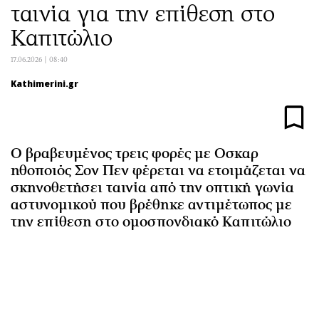
ταινία για την επίθεση στο
Αθλητισμός
Geek
Καπιτώλιο
Κύπρος
Νέα
Ελλάδα
Κινητά-tablets
17.06.2026 | 08:40
Διεθνή
Social
Kathimerini.gr
Κληρώσεις Allwyn
Αυτοκίνηση
Οικονομική
Αφιερώματα
Οικονομία
Πολιτική
Ο βραβευμένος τρεις φορές με Οσκαρ
Real Estate
Οικονομία
ηθοποιός Σον Πεν φέρεται να ετοιμάζεται να
Επιχειρήσεις
Γενικά
σκηνοθετήσει ταινία από την οπτική γωνία
Αγορές
Αναδρομές
αστυνομικού που βρέθηκε αντιμέτωπος με
την επίθεση στο ομοσπονδιακό Καπιτώλιο
Money Review
Πρόσωπα
AstroBank Properties
Περιβάλλον
Trends
Good Life
Ενέργεια
Γυναίκα
Ναυτιλία
Showbiz