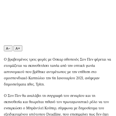
Περιβάλλον
Ταξίδια
Ελλάδα
Συνταγές
Κόσμος
Έξοδος
Παράξενα
Media
Πολιτισμός
Εκπομπές
Σινεμά
Wine routes
Θέατρο-Χορός
Podcasts
A−
A+
Μουσική
Uncut
Ο βραβευμένος τρεις φορές με Οσκαρ ηθοποιός Σον Πεν φέρεται να
Εικαστικά
Προσφορές
ετοιμάζεται να σκηνοθετήσει ταινία από την οπτική γωνία
Βιβλίο
Προσωπικότητες στην ''Κ''
αστυνομικού που βρέθηκε αντιμέτωπος με την επίθεση στο
Χειρόγραφα
Επιστολές
ομοσπονδιακό Καπιτώλιο την 6η Ιανουαρίου 2021, ανέφεραν
δημοσιεύματα χθες, Τρίτη.
Ο Σον Πεν θα αναλάβει τη συγγραφή του σεναρίου και τη
σκηνοθεσία και θεωρείται πιθανό τον πρωταγωνιστικό ρόλο να τον
ενσαρκώσει ο Μπράντλεϊ Κούπερ, σύμφωνα με δημοσίευμα του
εξειδικευμένου ιστότοπου Deadline, που επισημαίνει πως δεν έχει