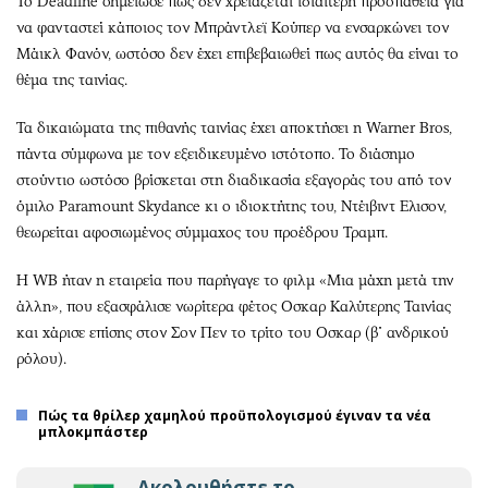
Το Deadline σημείωσε πως δεν χρειάζεται ιδιαίτερη προσπάθεια για
να φανταστεί κάποιος τον Μπράντλεϊ Κούπερ να ενσαρκώνει τον
Μάικλ Φανόν, ωστόσο δεν έχει επιβεβαιωθεί πως αυτός θα είναι το
θέμα της ταινίας.
Τα δικαιώματα της πιθανής ταινίας έχει αποκτήσει η Warner Bros,
πάντα σύμφωνα με τον εξειδικευμένο ιστότοπο. Το διάσημο
στούντιο ωστόσο βρίσκεται στη διαδικασία εξαγοράς του από τον
όμιλο Paramount Skydance κι ο ιδιοκτήτης του, Ντέιβιντ Ελισον,
θεωρείται αφοσιωμένος σύμμαχος του προέδρου Τραμπ.
Η WB ήταν η εταιρεία που παρήγαγε το φιλμ «Μια μάχη μετά την
άλλη», που εξασφάλισε νωρίτερα φέτος Οσκαρ Καλύτερης Ταινίας
και χάρισε επίσης στον Σον Πεν το τρίτο του Οσκαρ (β΄ ανδρικού
ρόλου).
Πώς τα θρίλερ χαμηλού προϋπολογισμού έγιναν τα νέα
μπλοκμπάστερ
Ακολουθήστε το