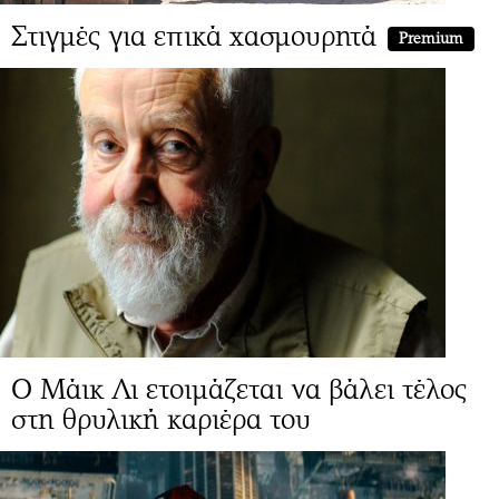
Στιγμές για επικά χασμουρητά
Premium
Ο Μάικ Λι ετοιμάζεται να βάλει τέλος
στη θρυλική καριέρα του