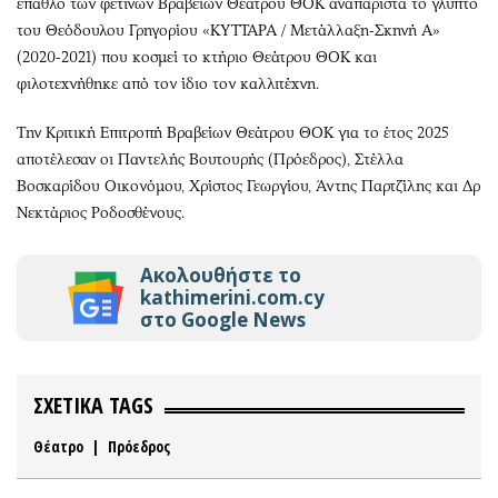
έπαθλο των φετινών Βραβείων Θεάτρου ΘΟΚ αναπαριστά το γλυπτό
του Θεόδουλου Γρηγορίου «ΚΥΤΤΑΡΑ / Μετάλλαξη-Σκηνή Α»
(2020-2021) που κοσμεί το κτήριο Θεάτρου ΘΟΚ και
φιλοτεχνήθηκε από τον ίδιο τον καλλιτέχνη.
Την Κριτική Επιτροπή Βραβείων Θεάτρου ΘΟΚ για το έτος 2025
αποτέλεσαν οι Παντελής Βουτουρής (Πρόεδρος), Στέλλα
Βοσκαρίδου Οικονόμου, Χρίστος Γεωργίου, Άντης Παρτζίλης και Δρ
Νεκτάριος Ροδοσθένους.
Ακολουθήστε το
kathimerini.com.cy
στο Google News
ΣΧΕΤΙΚΑ TAGS
Θέατρο
|
Πρόεδρος