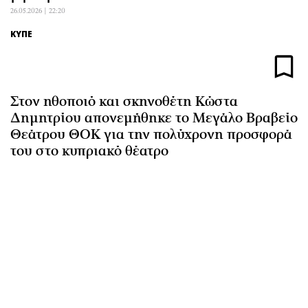
Αθλητισμός
Geek
26.05.2026 | 22:20
Κύπρος
Νέα
ΚΥΠΕ
Ελλάδα
Κινητά-tablets
Διεθνή
Social
Κληρώσεις Allwyn
Αυτοκίνηση
Στον ηθοποιό και σκηνοθέτη Κώστα
Οικονομική
Αφιερώματα
Δημητρίου απονεμήθηκε το Μεγάλο Βραβείο
Θεάτρου ΘΟΚ για την πολύχρονη προσφορά
Οικονομία
Πολιτική
του στο κυπριακό θέατρο
Real Estate
Οικονομία
Επιχειρήσεις
Γενικά
Αγορές
Αναδρομές
Money Review
Πρόσωπα
AstroBank Properties
Περιβάλλον
Trends
Good Life
Ενέργεια
Γυναίκα
Ναυτιλία
Showbiz