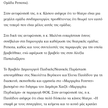
Ομάδα Persona).
Στην αντιφώνησή της, η κ. Κάσιου ανέφερε ότι το θέατρο είναι μια
μεγάλη ομάδα συνδημιουργών, προσθέτοντας ότι θεωρεί τον εαυτό
της τυχερό που είναι μέλος αυτής της ομάδας.
Στη δική της αντιφώνηση, η κ. Μαλένη ευχαρίστησε όσους
συνέβαλαν στη δημιουργία και καθιέρωση της θεατρικής ομάδας
Persona, καθώς και τους συντελεστές της παραγωγής για την οποία
βραβεύθηκε, ενώ αφιέρωσε το βραβείο της στην Αλεξία
Παπαλαζάρου.
Το Βραβείο Δημιουργού Παιδικής/Νεανικής Παράσταση
απονεμήθηκε στις Νικολέττα Βερύκιου και Έλενα Παυλίδου για τη
διασκευή, σκηνοθεσία και ερμηνεία στο «Μαργαρίτα Forever»
βασισμένο στο διήγημα του Δημήτρη Χατζή «Μαργαρίτα
Περδικάρη» σε παραγωγή ΘΟΚ. Στην αντιφώνησή της, η κ.
Παυλίδου ανέφερε ότι είναι πολύ δύσκολο να κάνεις θέατρο. «Η
επαφή με τους συνεργάτες, τα κείμενα και το κοινό μάς κρατάει