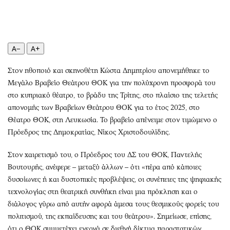
Περιβάλλον
Ταξίδια
Ελλάδα
Συνταγές
Κόσμος
Έξοδος
Παράξενα
Media
A−
A+
Πολιτισμός
Εκπομπές
Στον ηθοποιό και σκηνοθέτη Κώστα Δημητρίου απονεμήθηκε το
Σινεμά
Wine routes
Μεγάλο Βραβείο Θεάτρου ΘΟΚ για την πολύχρονη προσφορά του
Θέατρο-Χορός
Podcasts
στο κυπριακό θέατρο, το βράδυ της Τρίτης, στο πλαίσιο της τελετής
Μουσική
Uncut
απονομής των Βραβείων Θεάτρου ΘΟΚ για το έτος 2025, στο
Θέατρο ΘΟΚ, στη Λευκωσία. Το βραβείο απένειμε στον τιμώμενο ο
Εικαστικά
Προσφορές
Πρόεδρος της Δημοκρατίας, Νίκος Χριστοδουλίδης.
Βιβλίο
Προσωπικότητες στην ''Κ''
Χειρόγραφα
Επιστολές
Στον χαιρετισμό του, ο Πρόεδρος του ΔΣ του ΘΟΚ, Παντελής
Βουτουρής, ανέφερε – μεταξύ άλλων – ότι «πέρα από κάποιες
δυσοίωνες ή και δυστοπικές προβλέψεις, οι συνέπειες της ψηφιακής
τεχνολογίας στη θεατρική συνθήκη είναι μια πρόκληση και ο
διάλογος γύρω από αυτήν αφορά άμεσα τους θεσμικούς φορείς του
πολιτισμού, της εκπαίδευσης και του θεάτρου». Σημείωσε, επίσης,
ότι ο ΘΟΚ συμμετέχει ενεργά σε διεθνή δίκτυα παραστατικών