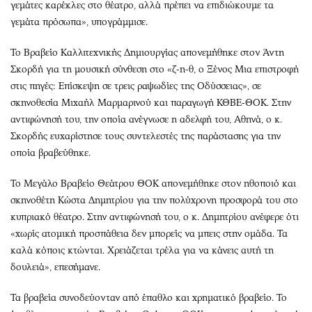
γεμάτες καρέκλες στο θέατρο, αλλά πρέπει να επιδιώκουμε τα
γεμάτα πρόσωπα», υπογράμμισε.
Το Βραβείο Καλλιτεχνικής Δημιουργίας απονεμήθηκε στον Άντη
Σκορδή για τη μουσική σύνθεση στο «ζ-η-θ, ο Ξένος Μια επιστροφή
στις πηγές: Επίσκεψη σε τρεις ραψωδίες της Οδύσσειας», σε
σκηνοθεσία Μιχαήλ Μαρμαρινού και παραγωγή ΚΘΒΕ-ΘΟΚ. Στην
αντιφώνησή του, την οποία ανέγνωσε η αδελφή του, Αθηνά, ο κ.
Σκορδής ευχαρίστησε τους συντελεστές της παράστασης για την
οποία βραβεύθηκε.
Το Μεγάλο Βραβείο Θεάτρου ΘΟΚ απονεμήθηκε στον ηθοποιό και
σκηνοθέτη Κώστα Δημητρίου για την πολύχρονη προσφορά του στο
κυπριακό θέατρο. Στην αντιφώνησή του, ο κ. Δημητρίου ανέφερε ότι
«χωρίς ατομική προσπάθεια δεν μπορείς να μπεις στην ομάδα. Τα
καλά κόποις κτώνται. Χρειάζεται τρέλα για να κάνεις αυτή τη
δουλειά», επεσήμανε.
Τα βραβεία συνοδεύονταν από έπαθλο και χρηματικό βραβείο. Το