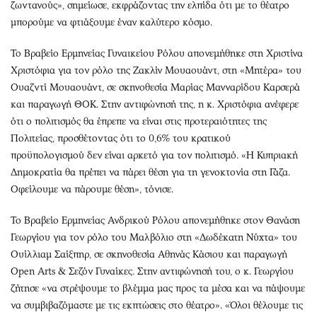
ζωντανούς», σημείωσε, εκφράζοντας την ελπίδα ότι με το θέατρο
μπορούμε να φτιάξουμε έναν καλύτερο κόσμο.
Το Βραβείο Ερμηνείας Γυναικείου Ρόλου απονεμήθηκε στη Χριστίνα
Χριστόφια για τον ρόλο της Ζακλίν Μουαουάντ, στη «Μητέρα» του
Ουαζντί Μουαουάντ, σε σκηνοθεσία Μαρίας Μανναρίδου Καρσερά
και παραγωγή ΘΟΚ. Στην αντιφώνησή της, η κ. Χριστόφια ανέφερε
ότι ο πολιτισμός θα έπρεπε να είναι στις προτεραιότητες της
Πολιτείας, προσθέτοντας ότι το 0,6% του κρατικού
προϋπολογισμού δεν είναι αρκετό για τον πολιτισμό. «Η Κυπριακή
Δημοκρατία θα πρέπει να πάρει θέση για τη γενοκτονία στη Γάζα.
Οφείλουμε να πάρουμε θέση», τόνισε.
Το Βραβείο Ερμηνείας Ανδρικού Ρόλου απονεμήθηκε στον Θανάση
Γεωργίου για τον ρόλο του Μαλβόλιο στη «Δωδέκατη Νύχτα» του
Ουίλλιαμ Σαίξπηρ, σε σκηνοθεσία Αθηνάς Κάσιου και παραγωγή
Open Arts & Σεζόν Γυναίκες. Στην αντιφώνησή του, ο κ. Γεωργίου
ζήτησε «να στρέψουμε το βλέμμα μας προς τα μέσα και να πάψουμε
να συμβιβαζόμαστε με τις εκπτώσεις στο θέατρο». «Όλοι θέλουμε τις