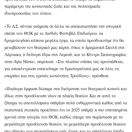
παράμετρο της κοινωνικής ζωής και της πολιτισμικής
ιδιοπροσωπίας του τόπου.
«Το Δ.Σ. πέτυχε ανάμεσα σε άλλα να αποκαταστήσει την ιστορική
σχέση του ΘΟΚ με το Διεθνές Φεστιβάλ Επιδαύρου, να
δρομολογήσει κάποια μεγάλα έργα, τα οποία προσδοκούμε ότι θα
μεταβάλουν τον θεατρικό μας χάρτη, όπως η Δραματική Σχολή στη
Λάρνακα, η δεύτερη έδρα στη Λεμεσό, και το Κέντρο Σκηνογραφίας
στην Αγία Νάπα», σημείωσε. «Στο πλαίσιο επίσης της προσπάθειας
για αποκέντρωση επεκτείναμε τη δραστηριότητά μας σε όλες τις
επαρχίες και στις ορεινές κοινότητες Τροόδους», πρόσθεσε.
«Ιδιαίτερη έμφαση δώσαμε στη διεύρυνση του θεατρικού κοινού και
ιδίως στην προσέλκυση νέων σε ηλικία θεατών. Και σε αυτό το
ζήτημα τα αποτελέσματα υπήρξαν πολύ ενθαρρυντικά καθώς από τα
στατιστικά στοιχεία προκύπτει ότι το 2025 υπήρξε η πιο επιτυχημένη
χρονιά στην ιστορία του ΘΟΚ, καθώς είχαμε την παράσταση με τη
μεγαλύτερη προσέλευση θεατών, τη μεγαλύτερη προσέλευση θεατών
στο σύνολο των παραστάσεων ενός έτους και τα υψηλότερα έσοδα