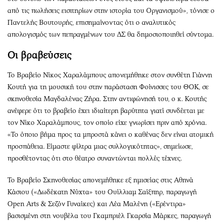
από τις πωλήσεις εισιτηρίων στην ιστορία του Οργανισμού», τόνισε ο
Παντελής Βουτουρής, επισημαίνοντας ότι ο αναλυτικός
απολογισμός των πεπραγμένων του ΔΣ θα δημοσιοποιηθεί σύντομα.
Οι βραβεύσεις
Το Βραβείο Νίκος Χαραλάμπους απονεμήθηκε στον συνθέτη Γιάννη
Κουτή για τη μουσική του στην παράσταση Φοίνισσες του ΘΟΚ, σε
σκηνοθεσία Μαγδαλένας Ζήρα. Στην αντιφώνησή του, ο κ. Κουτής
ανέφερε ότι το βραβείο έχει ιδιαίτερη βαρύτητα γιατί συνδέεται με
τον Νίκο Χαραλάμπους, τον οποίο είχε γνωρίσει πριν από χρόνια.
«Το όποιο βήμα προς τα μπροστά κάνει ο καθένας δεν είναι ατομική
προσπάθεια. Είμαστε φίλτρα μιας συλλογικότητας», σημείωσε,
προσθέτοντας ότι στο θέατρο συναντώνται πολλές τέχνες.
Το Βραβείο Σκηνοθεσίας απονεμήθηκε εξ ημισείας στις Αθηνά
Κάσιου («Δωδέκατη Νύχτα» του Ουίλλιαμ Σαίξπηρ, παραγωγή
Open Arts & Σεζόν Γυναίκες) και Λέα Μαλένη («Ερέντιρα»
βασισμένη στη νουβέλα του Γκαμπριέλ Γκαρσία Μάρκες, παραγωγή