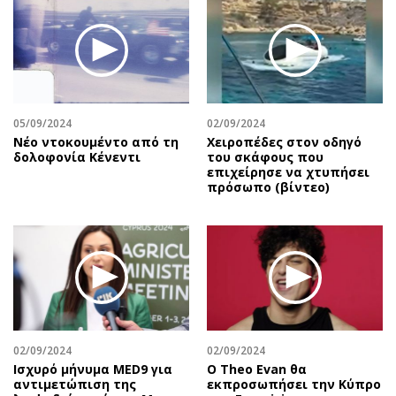
Περιβάλλον
Ταξίδια
Ελλάδα
Συνταγές
Κόσμος
Έξοδος
Παράξενα
Media
Πολιτισμός
Εκπομπές
05/09/2024
02/09/2024
Σινεμά
Wine routes
Nέο ντοκουμέντο από τη
Χειροπέδες στον οδηγό
δολοφονία Κένεντι
του σκάφους που
Θέατρο-Χορός
Podcasts
επιχείρησε να χτυπήσει
Μουσική
Uncut
πρόσωπο (βίντεο)
Εικαστικά
Προσφορές
Βιβλίο
Προσωπικότητες στην ''Κ''
Χειρόγραφα
Επιστολές
02/09/2024
02/09/2024
Ισχυρό μήνυμα MED9 για
Ο Theo Evan θα
αντιμετώπιση της
εκπροσωπήσει την Κύπρο