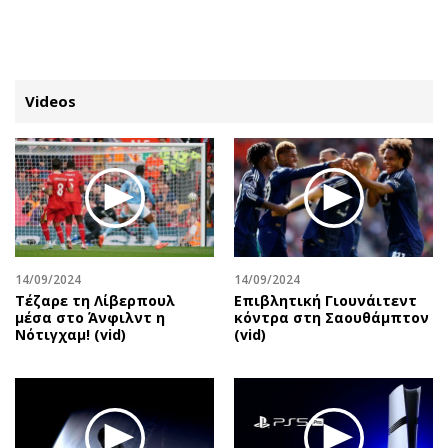
ΕΓΓΡΑΦΗ
ΕΙΣΟΔΟΣ
Videos
ΚΑΤΗΓΟΡΙΕΣ
ΣΥΝΔΕΣΗ
Κύπρος
Απόψεις
Παιδεία
Αρθρογραφία
Υγεία
The Hill
14/09/2024
14/09/2024
Πολιτική
Υγεία
Τέζαρε τη Λίβερπουλ
Επιβλητική Γιουνάιτεντ
μέσα στο Άνφιλντ η
κόντρα στη Σαουθάμπτον
Βουλευτικές 2026
Αγγελίες
Νότιγχαμ! (vid)
(vid)
Εκλογές 2024
Ενοικιάζονται
Προεδρικές 2023
Πωλούνται
Δημοσκοπήσεις
Ζητούν εργασία
Διπλωματία
Θέσεις εργασίας