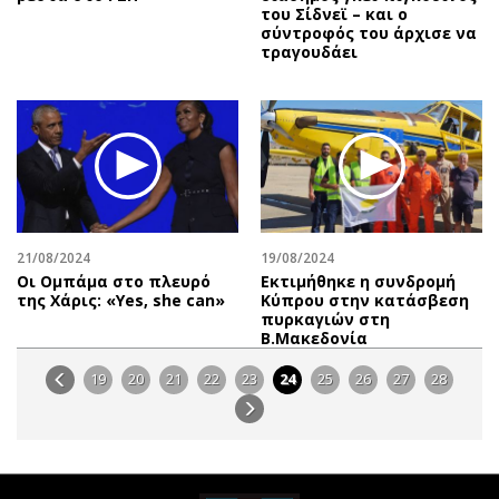
του Σίδνεϊ – και ο
σύντροφός του άρχισε να
τραγουδάει
21/08/2024
19/08/2024
Οι Ομπάμα στο πλευρό
Εκτιμήθηκε η συνδρομή
της Χάρις: «Yes, she can»
Κύπρου στην κατάσβεση
πυρκαγιών στη
Β.Μακεδονία
19
20
21
22
23
24
25
26
27
28