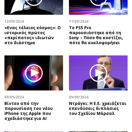
Αθλητισμός
Geek
Κύπρος
Νέα
12/09/2024
11/09/2024
Ελλάδα
Κινητά-tablets
«Ενας τέλειος κόσμος»: Ο
Το PS5 Pro
Διεθνή
Social
ιστορικός πρώτος
παρουσιάστηκε από τη
«περίπατος» ιδιωτών
Sony – Πόσο θα κοστίζει,
Κληρώσεις Allwyn
Αυτοκίνηση
στο διάστημα
πότε θα κυκλοφορήσει
Οικονομική
Αφιερώματα
Οικονομία
Πολιτική
Real Estate
Οικονομία
Επιχειρήσεις
Γενικά
Αγορές
Αναδρομές
Money Review
Πρόσωπα
09/09/2024
09/09/2024
AstroBank Properties
Περιβάλλον
Bίντεο από την
Ντράγκι: Η Ε.Ε. χρειάζεται
Trends
Good Life
παρουσίαση του νέου
επενδύσεις διπλάσιες
iPhone της Apple που
του Σχεδίου Μάρσαλ
Ενέργεια
Γυναίκα
σχεδιάστηκε για AI
Ναυτιλία
Showbiz