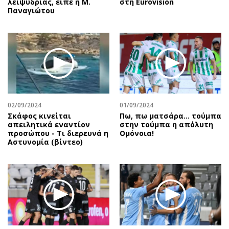
λειψυδρίας, είπε η Μ.
στη Eurovision
Παναγιώτου
02/09/2024
01/09/2024
Σκάφος κινείται
Πω, πω ματσάρα... τούμπα
απειλητικά εναντίον
στην τούμπα η απόλυτη
προσώπου - Τι διερευνά η
Ομόνοια!
Αστυνομία (βίντεο)