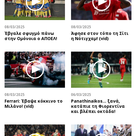
Περιβάλλον
Ταξίδια
Ελλάδα
Συνταγές
Κόσμος
Έξοδος
08/03/2025
08/03/2025
Παράξενα
Media
Έβγαλε σφυγμό πάνω
Άφησε στον τόπο τη Σίτι
Πολιτισμός
Εκπομπές
στην Ομόνοια ο ΑΠΟΕΛ!
η Νότιγχαμ! (vid)
Σινεμά
Wine routes
Θέατρο-Χορός
Podcasts
Μουσική
Uncut
Εικαστικά
Προσφορές
Βιβλίο
Προσωπικότητες στην ''Κ''
Χειρόγραφα
Επιστολές
08/03/2025
06/03/2025
Ferrari: Έβαψε κόκκινο το
Panathinaikos… ξανά,
Μιλάνο! (vid)
κατάπιε τη Φιορεντίνα
και βλέπει οκτάδα!