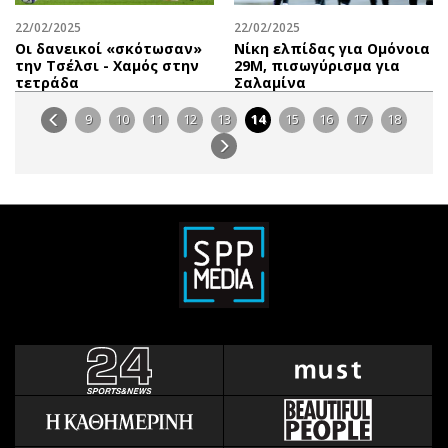
22/02/2025
22/02/2025
Οι δανεικοί «σκότωσαν»
Νίκη ελπίδας για Ομόνοια
την Τσέλσι - Χαμός στην
29Μ, πισωγύρισμα για
τετράδα
Σαλαμίνα
9
10
11
12
13
14
15
16
17
18