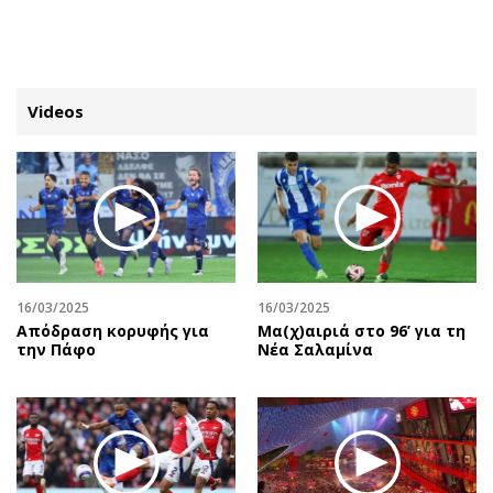
ΕΓΓΡΑΦΗ
ΕΙΣΟΔΟΣ
Videos
ΚΑΤΗΓΟΡΙΕΣ
ΣΥΝΔΕΣΗ
Κύπρος
Απόψεις
Παιδεία
Αρθρογραφία
Υγεία
The Hill
16/03/2025
16/03/2025
Πολιτική
Υγεία
Απόδραση κορυφής για
Μα(χ)αιριά στο 96’ για τη
την Πάφο
Νέα Σαλαμίνα
Βουλευτικές 2026
Αγγελίες
Εκλογές 2024
Ενοικιάζονται
Προεδρικές 2023
Πωλούνται
Δημοσκοπήσεις
Ζητούν εργασία
Διπλωματία
Θέσεις εργασίας