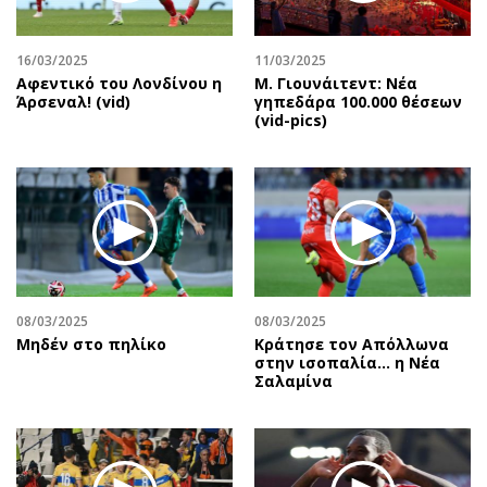
Αθλητισμός
Geek
Κύπρος
Νέα
16/03/2025
11/03/2025
Αφεντικό του Λονδίνου η
Μ. Γιουνάιτεντ: Νέα
Ελλάδα
Κινητά-tablets
Άρσεναλ! (vid)
γηπεδάρα 100.000 θέσεων
Διεθνή
Social
(vid-pics)
Κληρώσεις Allwyn
Αυτοκίνηση
Οικονομική
Αφιερώματα
Οικονομία
Πολιτική
Real Estate
Οικονομία
Επιχειρήσεις
Γενικά
Αγορές
Αναδρομές
08/03/2025
08/03/2025
Money Review
Πρόσωπα
Μηδέν στο πηλίκο
Κράτησε τον Απόλλωνα
στην ισοπαλία… η Νέα
AstroBank Properties
Περιβάλλον
Σαλαμίνα
Trends
Good Life
Ενέργεια
Γυναίκα
Ναυτιλία
Showbiz