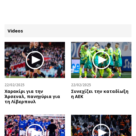
ΕΓΓΡΑΦΗ
ΕΙΣΟΔΟΣ
Videos
ΚΑΤΗΓΟΡΙΕΣ
ΣΥΝΔΕΣΗ
Κύπρος
Απόψεις
Παιδεία
Αρθρογραφία
Υγεία
The Hill
22/02/2025
22/02/2025
Πολιτική
Υγεία
Χαρακίρι για την
Συνεχίζει την καταδίωξη
Άρσεναλ, πανηγύρια για
η ΑΕΚ
Βουλευτικές 2026
Αγγελίες
τη Λίβερπουλ
Εκλογές 2024
Ενοικιάζονται
Προεδρικές 2023
Πωλούνται
Δημοσκοπήσεις
Ζητούν εργασία
Διπλωματία
Θέσεις εργασίας