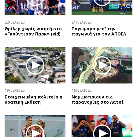
Αθλητισμός
Geek
Κύπρος
Νέα
22/02/2025
21/02/2025
Ελλάδα
Κινητά-tablets
Θρίλερ χωρίς νικητή στο
Παγωμάρα μεσ' την
Διεθνή
Social
«Γκούντισον Παρκ» (vid)
παγωνιά για τον ΑΠΟΕΛ
Κληρώσεις Allwyn
Αυτοκίνηση
Οικονομική
Αφιερώματα
Οικονομία
Πολιτική
Real Estate
Οικονομία
Επιχειρήσεις
Γενικά
Αγορές
Αναδρομές
19/02/2025
16/02/2025
Money Review
Πρόσωπα
Στοιχειωμένη πολιτεία η
Νομιμοποιούν τις
Κρατική Eκθεση
παρανομίες στο Λατσί
AstroBank Properties
Περιβάλλον
Trends
Good Life
Ενέργεια
Γυναίκα
Ναυτιλία
Showbiz