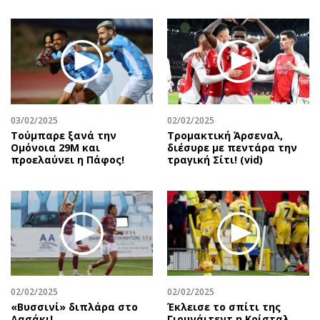
03/02/2025
02/02/2025
Τούμπαρε ξανά την
Τρομακτική Άρσεναλ,
Ομόνοια 29Μ και
διέσυρε με πεντάρα την
προελαύνει η Πάφος!
τραγική Σίτι! (vid)
02/02/2025
02/02/2025
«Βυσσινί» διπλάρα στο
Έκλεισε το σπίτι της
Δασάκι!
Γιουνάιτεντ η Κρίσταλ