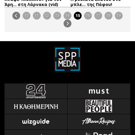
Άρη… στη Λάρνακα (vid)
μπλε… της Πάφου!
10
11
12
13
14
15
16
17
18
19