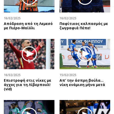
Περιβάλλον
Ταξίδια
Ελλάδα
Συνταγές
Κόσμος
Έξοδος
16/02/2025
16/02/2025
Απόδραση από τη Λεμεσό
Παφίτικος καλπασμός με
Παράξενα
Media
με Πιέρο-Μαϊόλι
ζωγραφιά Πέπε!
Πολιτισμός
Εκπομπές
Σινεμά
Wine routes
Θέατρο-Χορός
Podcasts
Μουσική
Uncut
Εικαστικά
Προσφορές
Βιβλίο
Προσωπικότητες στην ''Κ''
Χειρόγραφα
Επιστολές
16/02/2025
15/02/2025
Επιστροφή στις νίκες με
Απ’ την άσπρη βούλα…
άγχος για τη Λίβερπουλ!
νίκη ενάμιση μήνα μετά
(vid)