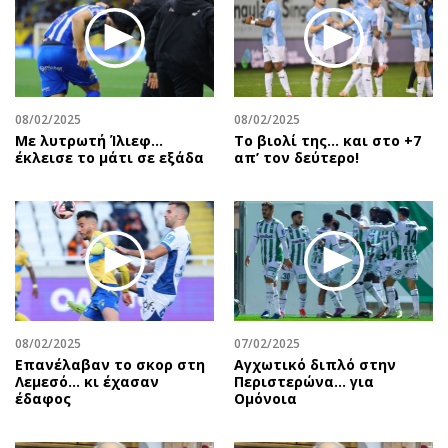
08/02/2025
08/02/2025
Με λυτρωτή Ίλιεφ…
Το βιολί της… και στο +7
έκλεισε το μάτι σε εξάδα
απ’ τον δεύτερο!
08/02/2025
07/02/2025
Επανέλαβαν το σκορ στη
Αγχωτικό διπλό στην
Λεμεσό… κι έχασαν
Περιστερώνα… για
έδαφος
Ομόνοια