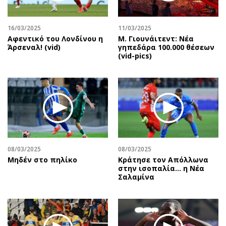
Αθλητισμός
Geek
Κύπρος
Νέα
16/03/2025
11/03/2025
Αφεντικό του Λονδίνου η
Μ. Γιουνάιτεντ: Νέα
Ελλάδα
Κινητά-tablets
Άρσεναλ! (vid)
γηπεδάρα 100.000 θέσεων
Διεθνή
Social
(vid-pics)
Κληρώσεις Allwyn
Αυτοκίνηση
Οικονομική
Αφιερώματα
Οικονομία
Πολιτική
Real Estate
Οικονομία
Επιχειρήσεις
Γενικά
Αγορές
Αναδρομές
08/03/2025
08/03/2025
Money Review
Πρόσωπα
Μηδέν στο πηλίκο
Κράτησε τον Απόλλωνα
στην ισοπαλία… η Νέα
AstroBank Properties
Περιβάλλον
Σαλαμίνα
Trends
Good Life
Ενέργεια
Γυναίκα
Ναυτιλία
Showbiz