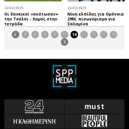
22/02/2025
22/02/2025
Οι δανεικοί «σκότωσαν»
Νίκη ελπίδας για Ομόνοια
την Τσέλσι - Χαμός στην
29Μ, πισωγύρισμα για
τετράδα
Σαλαμίνα
9
10
11
12
13
14
15
16
17
18