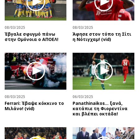
Περιβάλλον
Ταξίδια
Ελλάδα
Συνταγές
Κόσμος
Έξοδος
08/03/2025
08/03/2025
Παράξενα
Media
Έβγαλε σφυγμό πάνω
Άφησε στον τόπο τη Σίτι
Πολιτισμός
Εκπομπές
στην Ομόνοια ο ΑΠΟΕΛ!
η Νότιγχαμ! (vid)
Σινεμά
Wine routes
Θέατρο-Χορός
Podcasts
Μουσική
Uncut
Εικαστικά
Προσφορές
Βιβλίο
Προσωπικότητες στην ''Κ''
Χειρόγραφα
Επιστολές
08/03/2025
06/03/2025
Ferrari: Έβαψε κόκκινο το
Panathinaikos… ξανά,
Μιλάνο! (vid)
κατάπιε τη Φιορεντίνα
και βλέπει οκτάδα!