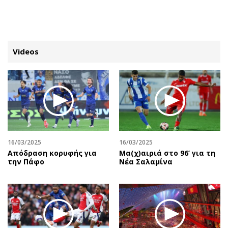
ΕΓΓΡΑΦΗ
ΕΙΣΟΔΟΣ
Videos
ΚΑΤΗΓΟΡΙΕΣ
ΣΥΝΔΕΣΗ
Κύπρος
Απόψεις
Παιδεία
Αρθρογραφία
Υγεία
The Hill
16/03/2025
16/03/2025
Πολιτική
Υγεία
Απόδραση κορυφής για
Μα(χ)αιριά στο 96’ για τη
την Πάφο
Νέα Σαλαμίνα
Βουλευτικές 2026
Αγγελίες
Εκλογές 2024
Ενοικιάζονται
Προεδρικές 2023
Πωλούνται
Δημοσκοπήσεις
Ζητούν εργασία
Διπλωματία
Θέσεις εργασίας