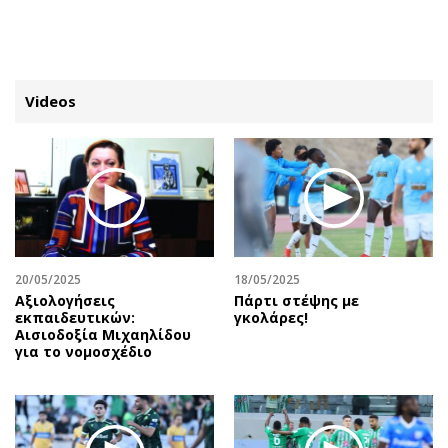
ΕΓΓΡΑΦΗ
ΕΙΣΟΔΟΣ
Videos
ΚΑΤΗΓΟΡΙΕΣ
ΣΥΝΔΕΣΗ
Κύπρος
Απόψεις
Παιδεία
Αρθρογραφία
Υγεία
The Hill
20/05/2025
18/05/2025
Πολιτική
Υγεία
Αξιολογήσεις
Πάρτι στέψης με
εκπαιδευτικών:
γκολάρες!
Βουλευτικές 2026
Αγγελίες
Αισιοδοξία Μιχαηλίδου
Εκλογές 2024
Ενοικιάζονται
για το νομοσχέδιο
Προεδρικές 2023
Πωλούνται
Δημοσκοπήσεις
Ζητούν εργασία
Διπλωματία
Θέσεις εργασίας