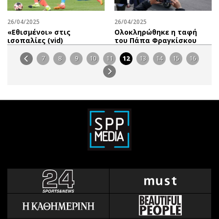
26/04/2025
26/04/2025
«Εθισμένοι» στις
Ολοκληρώθηκε η ταφή
ισοπαλίες (vid)
του Πάπα Φραγκίσκου
7
8
9
10
11
12
13
14
15
16