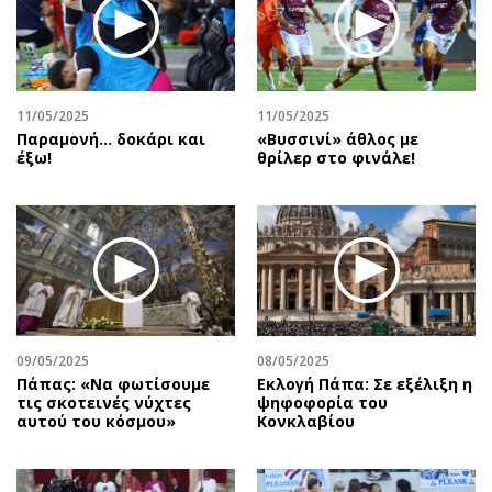
Περιβάλλον
Ταξίδια
Ελλάδα
Συνταγές
Κόσμος
Έξοδος
Παράξενα
Media
11/05/2025
11/05/2025
Πολιτισμός
Εκπομπές
Παραμονή… δοκάρι και
«Βυσσινί» άθλος με
έξω!
θρίλερ στο φινάλε!
Σινεμά
Wine routes
Θέατρο-Χορός
Podcasts
Μουσική
Uncut
Εικαστικά
Προσφορές
Βιβλίο
Προσωπικότητες στην ''Κ''
Χειρόγραφα
Επιστολές
09/05/2025
08/05/2025
Πάπας: «Να φωτίσουμε
Εκλογή Πάπα: Σε εξέλιξη η
τις σκοτεινές νύχτες
ψηφοφορία του
αυτού του κόσμου»
Κονκλαβίου