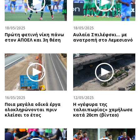
Αθλητισμός
Geek
Κύπρος
Νέα
Ελλάδα
Κινητά-tablets
18/05/2025
18/05/2025
Διεθνή
Social
Πρώτη φετινή νίκη πάνω
Αυλαία Σπιλέφσκι... με
στον ΑΠΟΕΛ και 3η θέση
ανατροπή στο Λεμεσιανό
Κληρώσεις Allwyn
Αυτοκίνηση
Οικονομική
Αφιερώματα
Οικονομία
Πολιτική
Real Estate
Οικονομία
Επιχειρήσεις
Γενικά
Αγορές
Αναδρομές
Money Review
Πρόσωπα
16/05/2025
12/05/2025
Ποια μεγάλα οδικά έργα
H «γέφυρα της
AstroBank Properties
Περιβάλλον
ολοκληρώνονται πριν
ταλαιπωρίας» χαμήλωσε
Trends
Good Life
κλείσει το έτος
κατά 20cm (βίντεο)
Ενέργεια
Γυναίκα
Ναυτιλία
Showbiz