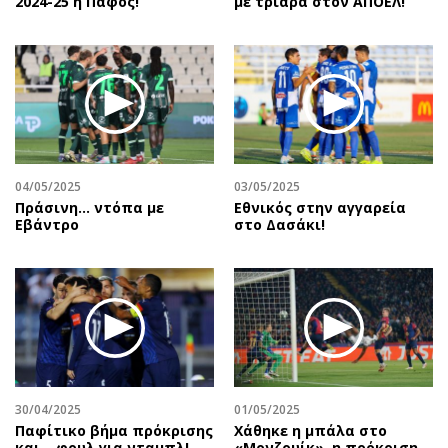
2024-25 η Πάφος!
με τριάρα στον ΑΠΟΕΛ!
04/05/2025
03/05/2025
Πράσινη... ντόπα με
Εθνικός στην αγγαρεία
Εβάντρο
στο Δασάκι!
30/04/2025
01/05/2025
Παφίτικο βήμα πρόκρισης
Χάθηκε η μπάλα στο
και… φουλ για νταμπλ!
«Μονζουίκ», η πρόκριση