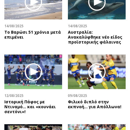
Αθλητισμός
Geek
Κύπρος
Νέα
Ελλάδα
Κινητά-tablets
14/08/2025
14/08/2025
Διεθνή
Social
Το Βαρώσι 51 χρόνια μετά
Αυστραλία:
επιμένει
Ανακαλύφθηκε νέο είδος
Κληρώσεις Allwyn
Αυτοκίνηση
προϊστορικής φάλαινας
Οικονομική
Αφιερώματα
Οικονομία
Πολιτική
Real Estate
Οικονομία
Επιχειρήσεις
Γενικά
Αγορές
Αναδρομές
Money Review
Πρόσωπα
12/08/2025
09/08/2025
AstroBank Properties
Περιβάλλον
Ιστορική Πάφος με
Φιλικό διπλό στην
Trends
Good Life
Ντιναμό… και «κουνάει
εκπνοή… για Απόλλωνα!
σεντόνι»!
Ενέργεια
Γυναίκα
Ναυτιλία
Showbiz