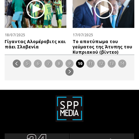
18/07/2025
17/07/2025
Γίγαντας Αλομέροβιτς και
Το αποτύπωμα του
πάει Σλοβενία
γεύματος της Άτυπης του
Κυπριακού (βίντεο)
5
6
7
8
9
10
11
12
13
14