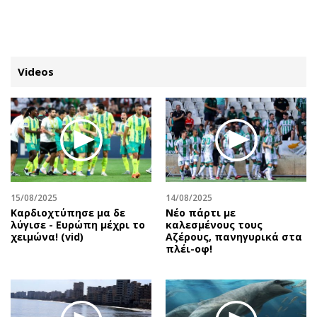
ΕΓΓΡΑΦΗ
ΕΙΣΟΔΟΣ
Videos
ΚΑΤΗΓΟΡΙΕΣ
ΣΥΝΔΕΣΗ
Κύπρος
Απόψεις
Παιδεία
Αρθρογραφία
Υγεία
The Hill
15/08/2025
14/08/2025
Πολιτική
Υγεία
Καρδιοχτύπησε μα δε
Νέο πάρτι με
λύγισε - Ευρώπη μέχρι το
καλεσμένους τους
Βουλευτικές 2026
Αγγελίες
χειμώνα! (vid)
Αζέρους, πανηγυρικά στα
Εκλογές 2024
Ενοικιάζονται
πλέι-οφ!
Προεδρικές 2023
Πωλούνται
Δημοσκοπήσεις
Ζητούν εργασία
Διπλωματία
Θέσεις εργασίας