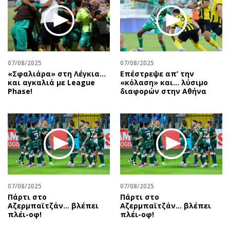
Περιβάλλον
Ταξίδια
Ελλάδα
Συνταγές
Κόσμος
Έξοδος
Παράξενα
Media
Πολιτισμός
Εκπομπές
07/08/2025
07/08/2025
«Σφαλιάρα» στη Λέγκια…
Επέστρεψε απ’ την
Σινεμά
Wine routes
και αγκαλιά με League
«κόλαση» και… λύσιμο
Phase!
διαφορών στην Αθήνα
Θέατρο-Χορός
Podcasts
Μουσική
Uncut
Εικαστικά
Προσφορές
Βιβλίο
Προσωπικότητες στην ''Κ''
Χειρόγραφα
Επιστολές
07/08/2025
07/08/2025
Πάρτι στο
Πάρτι στο
Αζερμπαϊτζάν… βλέπει
Αζερμπαϊτζάν… βλέπει
πλέι-οφ!
πλέι-οφ!