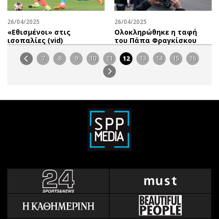
26/04/2025
26/04/2025
«Εθισμένοι» στις
Ολοκληρώθηκε η ταφή
ισοπαλίες (vid)
του Πάπα Φραγκίσκου
7
8
9
10
11
12
13
14
15
16