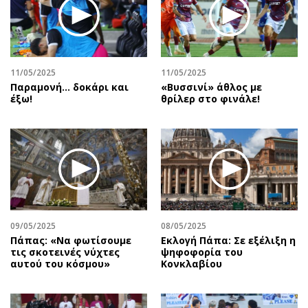
Περιβάλλον
Ταξίδια
Ελλάδα
Συνταγές
Κόσμος
Έξοδος
Παράξενα
Media
11/05/2025
11/05/2025
Πολιτισμός
Εκπομπές
Παραμονή… δοκάρι και
«Βυσσινί» άθλος με
έξω!
θρίλερ στο φινάλε!
Σινεμά
Wine routes
Θέατρο-Χορός
Podcasts
Μουσική
Uncut
Εικαστικά
Προσφορές
Βιβλίο
Προσωπικότητες στην ''Κ''
Χειρόγραφα
Επιστολές
09/05/2025
08/05/2025
Πάπας: «Να φωτίσουμε
Εκλογή Πάπα: Σε εξέλιξη η
τις σκοτεινές νύχτες
ψηφοφορία του
αυτού του κόσμου»
Κονκλαβίου