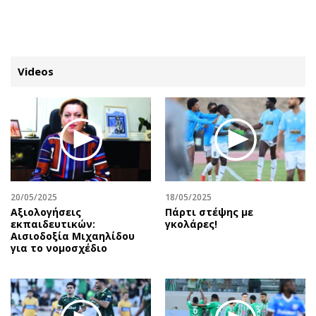
ΕΓΓΡΑΦΗ
ΕΙΣΟΔΟΣ
Videos
ΚΑΤΗΓΟΡΙΕΣ
ΣΥΝΔΕΣΗ
Κύπρος
Απόψεις
Παιδεία
Αρθρογραφία
Υγεία
The Hill
20/05/2025
18/05/2025
Πολιτική
Υγεία
Αξιολογήσεις
Πάρτι στέψης με
εκπαιδευτικών:
γκολάρες!
Βουλευτικές 2026
Αγγελίες
Αισιοδοξία Μιχαηλίδου
Εκλογές 2024
Ενοικιάζονται
για το νομοσχέδιο
Προεδρικές 2023
Πωλούνται
Δημοσκοπήσεις
Ζητούν εργασία
Διπλωματία
Θέσεις εργασίας