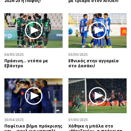
2024-25 η Πάφος!
με τριάρα στον ΑΠΟΕΛ!
04/05/2025
03/05/2025
Πράσινη... ντόπα με
Εθνικός στην αγγαρεία
Εβάντρο
στο Δασάκι!
30/04/2025
01/05/2025
Παφίτικο βήμα πρόκρισης
Χάθηκε η μπάλα στο
και… φουλ για νταμπλ!
«Μονζουίκ», η πρόκριση