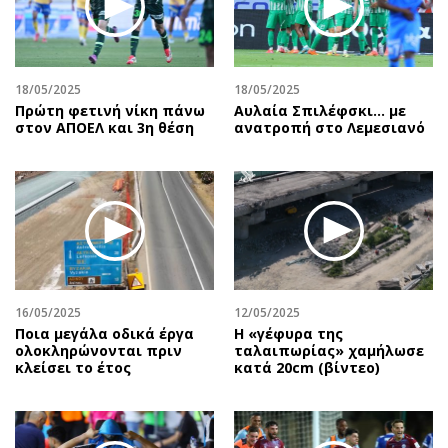
Αθλητισμός
Geek
Κύπρος
Νέα
Ελλάδα
Κινητά-tablets
18/05/2025
18/05/2025
Διεθνή
Social
Πρώτη φετινή νίκη πάνω
Αυλαία Σπιλέφσκι... με
στον ΑΠΟΕΛ και 3η θέση
ανατροπή στο Λεμεσιανό
Κληρώσεις Allwyn
Αυτοκίνηση
Οικονομική
Αφιερώματα
Οικονομία
Πολιτική
Real Estate
Οικονομία
Επιχειρήσεις
Γενικά
Αγορές
Αναδρομές
Money Review
Πρόσωπα
16/05/2025
12/05/2025
Ποια μεγάλα οδικά έργα
H «γέφυρα της
AstroBank Properties
Περιβάλλον
ολοκληρώνονται πριν
ταλαιπωρίας» χαμήλωσε
Trends
Good Life
κλείσει το έτος
κατά 20cm (βίντεο)
Ενέργεια
Γυναίκα
Ναυτιλία
Showbiz