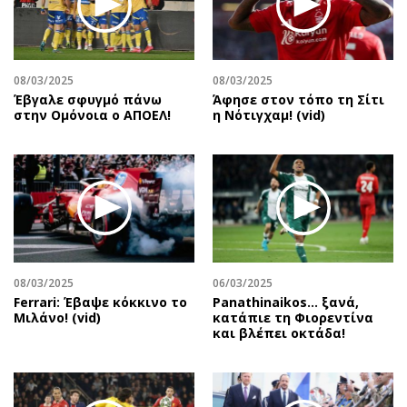
Περιβάλλον
Ταξίδια
Ελλάδα
Συνταγές
Κόσμος
Έξοδος
08/03/2025
08/03/2025
Παράξενα
Media
Έβγαλε σφυγμό πάνω
Άφησε στον τόπο τη Σίτι
Πολιτισμός
Εκπομπές
στην Ομόνοια ο ΑΠΟΕΛ!
η Νότιγχαμ! (vid)
Σινεμά
Wine routes
Θέατρο-Χορός
Podcasts
Μουσική
Uncut
Εικαστικά
Προσφορές
Βιβλίο
Προσωπικότητες στην ''Κ''
Χειρόγραφα
Επιστολές
08/03/2025
06/03/2025
Ferrari: Έβαψε κόκκινο το
Panathinaikos… ξανά,
Μιλάνο! (vid)
κατάπιε τη Φιορεντίνα
και βλέπει οκτάδα!