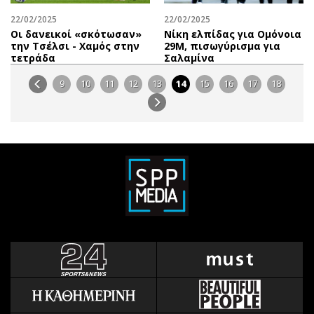
22/02/2025
22/02/2025
Οι δανεικοί «σκότωσαν»
Νίκη ελπίδας για Ομόνοια
την Τσέλσι - Χαμός στην
29Μ, πισωγύρισμα για
τετράδα
Σαλαμίνα
9
10
11
12
13
14
15
16
17
18