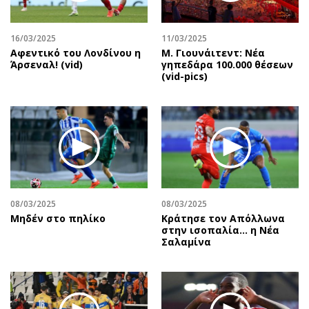
Αθλητισμός
Geek
Κύπρος
Νέα
16/03/2025
11/03/2025
Αφεντικό του Λονδίνου η
Μ. Γιουνάιτεντ: Νέα
Ελλάδα
Κινητά-tablets
Άρσεναλ! (vid)
γηπεδάρα 100.000 θέσεων
Διεθνή
Social
(vid-pics)
Κληρώσεις Allwyn
Αυτοκίνηση
Οικονομική
Αφιερώματα
Οικονομία
Πολιτική
Real Estate
Οικονομία
Επιχειρήσεις
Γενικά
Αγορές
Αναδρομές
08/03/2025
08/03/2025
Money Review
Πρόσωπα
Μηδέν στο πηλίκο
Κράτησε τον Απόλλωνα
στην ισοπαλία… η Νέα
AstroBank Properties
Περιβάλλον
Σαλαμίνα
Trends
Good Life
Ενέργεια
Γυναίκα
Ναυτιλία
Showbiz