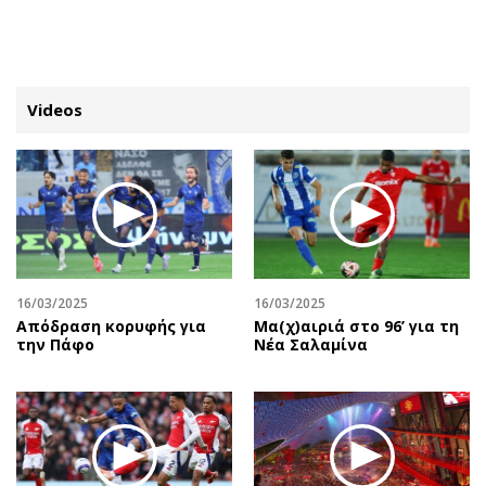
ΕΓΓΡΑΦΗ
ΕΙΣΟΔΟΣ
Videos
ΚΑΤΗΓΟΡΙΕΣ
ΣΥΝΔΕΣΗ
Κύπρος
Απόψεις
Παιδεία
Αρθρογραφία
Υγεία
The Hill
16/03/2025
16/03/2025
Πολιτική
Υγεία
Απόδραση κορυφής για
Μα(χ)αιριά στο 96’ για τη
την Πάφο
Νέα Σαλαμίνα
Βουλευτικές 2026
Αγγελίες
Εκλογές 2024
Ενοικιάζονται
Προεδρικές 2023
Πωλούνται
Δημοσκοπήσεις
Ζητούν εργασία
Διπλωματία
Θέσεις εργασίας