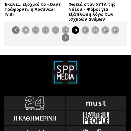
Έκανε… εξοχικό το «Ολντ
Φωτιά στον ΧΥΤΑ της
Τράφορντ» η Άρσεναλ!
Νάξου – Φόβοι για
(vid)
εξάπλωση λόγω των
ισχυρών ανέμων
4
5
6
7
8
9
10
11
12
13