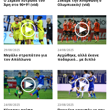
Ο Σεμέδο λύτρωσε τον
Σόκαρε την Ανόρθωση ο
Άρη στο 90+9'! (vid)
Ολυμπιακός! (vid)
29/08/2025
24/08/2025
Μεγάλο στραπάτσο για
Αγχώθηκε, αλλά έκανε
τον Απόλλωνα
ποδαρικό… με διπλό
24/08/2025
23/08/2025
Κέρασαν σούπα…
Πρεμιέρα καρμπόν με την