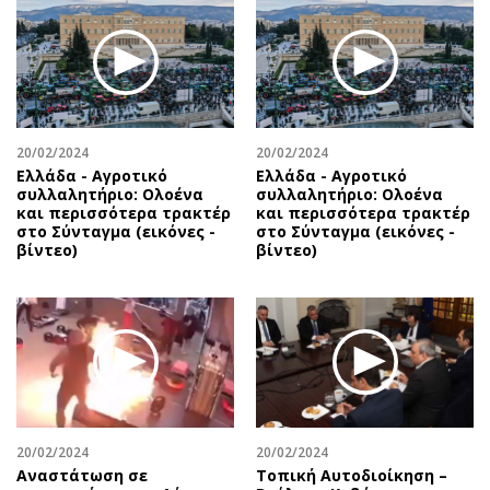
Περιβάλλον
Ταξίδια
Ελλάδα
Συνταγές
Κόσμος
Έξοδος
Παράξενα
Media
Πολιτισμός
Εκπομπές
20/02/2024
20/02/2024
Σινεμά
Wine routes
Ελλάδα - Αγροτικό
Ελλάδα - Αγροτικό
συλλαλητήριο: Ολοένα
συλλαλητήριο: Ολοένα
Θέατρο-Χορός
Podcasts
και περισσότερα τρακτέρ
και περισσότερα τρακτέρ
Μουσική
Uncut
στο Σύνταγμα (εικόνες -
στο Σύνταγμα (εικόνες -
βίντεο)
βίντεο)
Εικαστικά
Προσφορές
Βιβλίο
Προσωπικότητες στην ''Κ''
Χειρόγραφα
Επιστολές
20/02/2024
20/02/2024
Αναστάτωση σε
Τοπική Αυτοδιοίκηση –