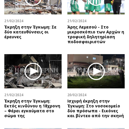
Αθλητισμός
Geek
Κύπρος
Νέα
21/02/2024
21/02/2024
Ελλάδα
Κινητά-tablets
Έκρηξη στην Έγκωμη: Σε
Άρης Λεμεσού - Στο
Διεθνή
Social
δύο κατευθύνσεις οι
μικροσκόπιο των Αρχών η
έρευνες
τροφική δηλητηρίαση
Κληρώσεις Allwyn
Αυτοκίνηση
ποδοσφαιριστών
Οικονομική
Αφιερώματα
Οικονομία
Πολιτική
Real Estate
Οικονομία
Επιχειρήσεις
Γενικά
Αγορές
Αναδρομές
Money Review
Πρόσωπα
21/02/2024
20/02/2024
AstroBank Properties
Περιβάλλον
Έκρηξη στην Έγκωμη:
Ισχυρή έκρηξη στην
Trends
Good Life
Εκτός κινδύνου η 18χρονη
Έγκωμη: Στο νοσοκομείο
– Φέρει εγκαύματα στο
δύο πρόσωπα - Εικόνες
Ενέργεια
Γυναίκα
σώμα της
και βίντεο από την σκηνή
Ναυτιλία
Showbiz