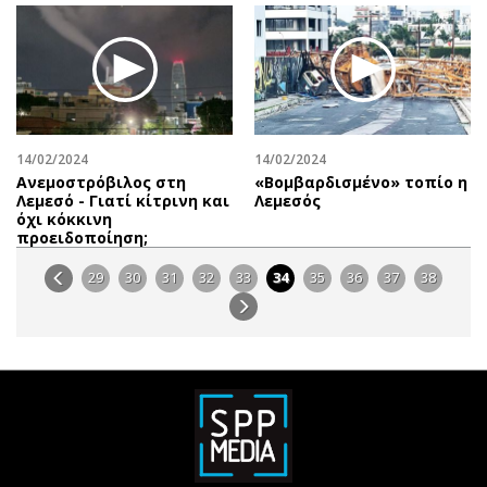
14/02/2024
14/02/2024
Ανεμοστρόβιλος στη
«Βομβαρδισμένο» τοπίο η
Λεμεσό - Γιατί κίτρινη και
Λεμεσός
όχι κόκκινη
προειδοποίηση;
29
30
31
32
33
34
35
36
37
38