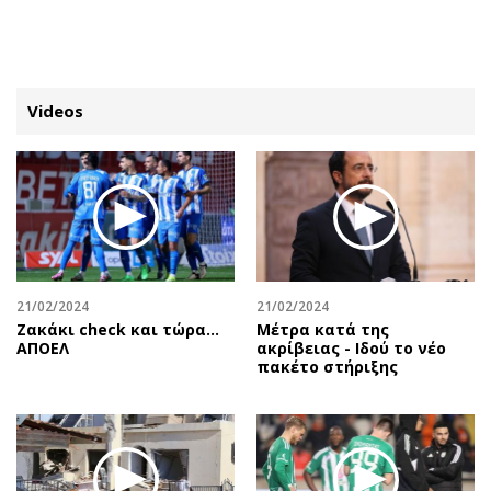
ΕΓΓΡΑΦΗ
ΕΙΣΟΔΟΣ
Videos
ΚΑΤΗΓΟΡΙΕΣ
ΣΥΝΔΕΣΗ
Κύπρος
Απόψεις
Παιδεία
Αρθρογραφία
Υγεία
The Hill
21/02/2024
21/02/2024
Πολιτική
Υγεία
Ζακάκι check και τώρα…
Μέτρα κατά της
ΑΠΟΕΛ
ακρίβειας - Ιδού το νέο
Βουλευτικές 2026
Αγγελίες
πακέτο στήριξης
Εκλογές 2024
Ενοικιάζονται
Προεδρικές 2023
Πωλούνται
Δημοσκοπήσεις
Ζητούν εργασία
Διπλωματία
Θέσεις εργασίας