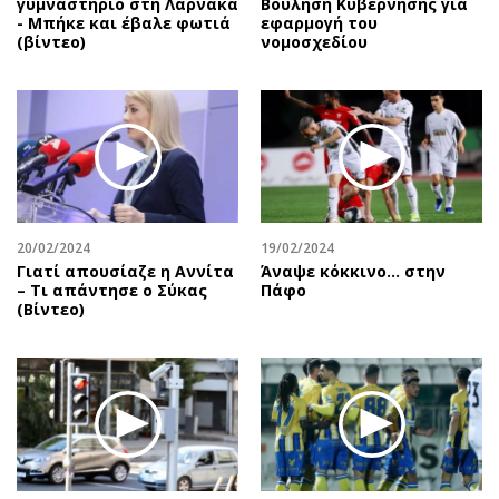
γυμναστήριο στη Λάρνακα
Βούληση Κυβέρνησης για
- Μπήκε και έβαλε φωτιά
εφαρμογή του
(βίντεο)
νομοσχεδίου
20/02/2024
19/02/2024
Γιατί απουσίαζε η Αννίτα
Άναψε κόκκινο… στην
– Τι απάντησε ο Σύκας
Πάφο
(Βίντεο)