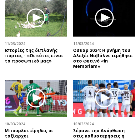
Περιβάλλον
Ταξίδια
Ελλάδα
Συνταγές
Κόσμος
Έξοδος
Παράξενα
Media
Πολιτισμός
Εκπομπές
11/03/2024
11/03/2024
Σινεμά
Wine routes
Ιστορίες της διπλανής
Οσκαρ 2024: Η μνήμη του
πόρτας - «Οι κότες είναι
Αλεξέι Ναβάλνι τιμήθηκε
Θέατρο-Χορός
Podcasts
το προσωπικό μας»
στο φετινό «In
Μουσική
Uncut
Memoriam»
Εικαστικά
Προσφορές
Βιβλίο
Προσωπικότητες στην ''Κ''
Χειρόγραφα
Επιστολές
10/03/2024
10/03/2024
Μπουρλοτιέρηδες οι
Ξέρανε την Ανόρθωση
ταξίαρχοι
στις καθυστερήσεις η