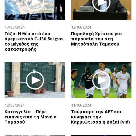
Αθλητισμός
Geek
Κύπρος
Νέα
Ελλάδα
Κινητά-tablets
13/03/2024
12/03/2024
Διεθνή
Social
Γάζα: Η θέα από ένα
Παραδοχή Χρίστου για
αμερικανικό C-130 δείχνει
παρουσία του στη
Κληρώσεις Allwyn
Αυτοκίνηση
το μέγεθος της
Μητρόπολη Ταμασού
καταστροφής
Οικονομική
Αφιερώματα
Οικονομία
Πολιτική
Real Estate
Οικονομία
Επιχειρήσεις
Γενικά
Αγορές
Αναδρομές
Money Review
Πρόσωπα
AstroBank Properties
Περιβάλλον
12/03/2024
11/03/2024
Trends
Good Life
Καταγγελία – Πήρε
Τούμπαρε την ΑΕΖ και
εικόνες από τη Μονή ο
κυνηγάει την
Ενέργεια
Γυναίκα
Ταμασού
Καρμιώτισσα η Δόξα! (vid)
Ναυτιλία
Showbiz