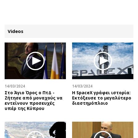
ΕΓΓΡΑΦΗ
ΕΙΣΟΔΟΣ
Videos
ΚΑΤΗΓΟΡΙΕΣ
ΣΥΝΔΕΣΗ
Κύπρος
Απόψεις
Παιδεία
Αρθρογραφία
Υγεία
The Hill
14/03/2024
14/03/2024
Πολιτική
Υγεία
Στο Άγιο Όρος ο ΠτΔ -
Η SpaceX γράφει ιστορία:
Ζήτησε από μοναχούς να
Εκτόξευσε το μεγαλύτερο
Βουλευτικές 2026
Αγγελίες
εντείνουν προσευχές
διαστημόπλοιο
Εκλογές 2024
Ενοικιάζονται
υπέρ της Κύπρου
Προεδρικές 2023
Πωλούνται
Δημοσκοπήσεις
Ζητούν εργασία
Διπλωματία
Θέσεις εργασίας