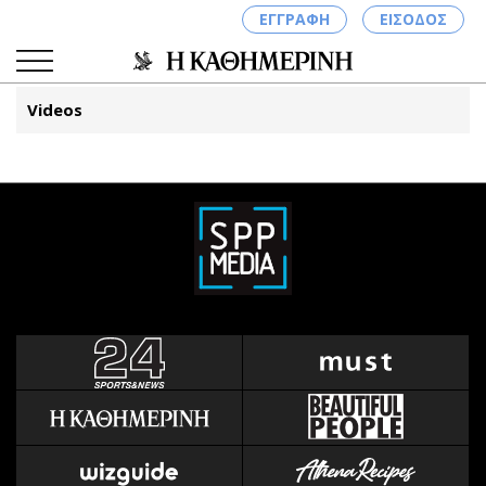
ΕΓΓΡΑΦΗ
ΕΙΣΟΔΟΣ
Videos
ΚΑΤΗΓΟΡΙΕΣ
ΣΥΝΔΕΣΗ
Κύπρος
Απόψεις
Παιδεία
Αρθρογραφία
Υγεία
The Hill
Πολιτική
Υγεία
Βουλευτικές 2026
Αγγελίες
Εκλογές 2024
Ενοικιάζονται
Προεδρικές 2023
Πωλούνται
Δημοσκοπήσεις
Ζητούν εργασία
Διπλωματία
Θέσεις εργασίας