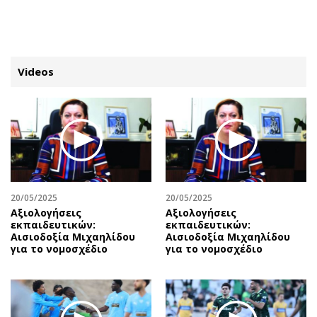
ΕΓΓΡΑΦΗ
ΕΙΣΟΔΟΣ
Videos
ΚΑΤΗΓΟΡΙΕΣ
ΣΥΝΔΕΣΗ
Κύπρος
Απόψεις
Παιδεία
Αρθρογραφία
Υγεία
The Hill
20/05/2025
20/05/2025
Πολιτική
Υγεία
Αξιολογήσεις
Αξιολογήσεις
εκπαιδευτικών:
εκπαιδευτικών:
Βουλευτικές 2026
Αγγελίες
Αισιοδοξία Μιχαηλίδου
Αισιοδοξία Μιχαηλίδου
Εκλογές 2024
Ενοικιάζονται
για το νομοσχέδιο
για το νομοσχέδιο
Προεδρικές 2023
Πωλούνται
Δημοσκοπήσεις
Ζητούν εργασία
Διπλωματία
Θέσεις εργασίας