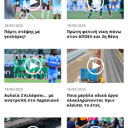
Αθλητισμός
Geek
Κύπρος
Νέα
Ελλάδα
Κινητά-tablets
18/05/2025
18/05/2025
Διεθνή
Social
Πάρτι στέψης με
Πρώτη φετινή νίκη πάνω
γκολάρες!
στον ΑΠΟΕΛ και 3η θέση
Κληρώσεις Allwyn
Αυτοκίνηση
Οικονομική
Αφιερώματα
Οικονομία
Πολιτική
Real Estate
Οικονομία
Επιχειρήσεις
Γενικά
Αγορές
Αναδρομές
Money Review
Πρόσωπα
18/05/2025
16/05/2025
Αυλαία Σπιλέφσκι... με
Ποια μεγάλα οδικά έργα
AstroBank Properties
Περιβάλλον
ανατροπή στο Λεμεσιανό
ολοκληρώνονται πριν
Trends
Good Life
κλείσει το έτος
Ενέργεια
Γυναίκα
Ναυτιλία
Showbiz