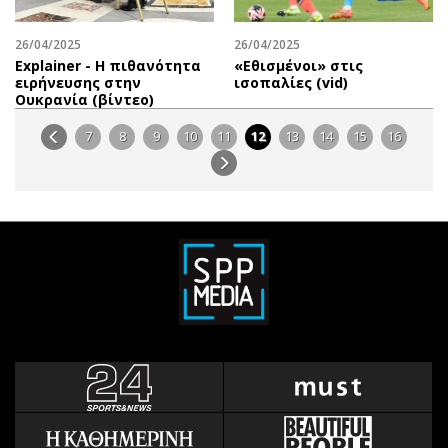
26/04/2025
26/04/2025
Explainer - Η πιθανότητα
«Εθισμένοι» στις
ειρήνευσης στην
ισοπαλίες (vid)
Ουκρανία (βίντεο)
7
8
9
10
11
12
13
14
15
16