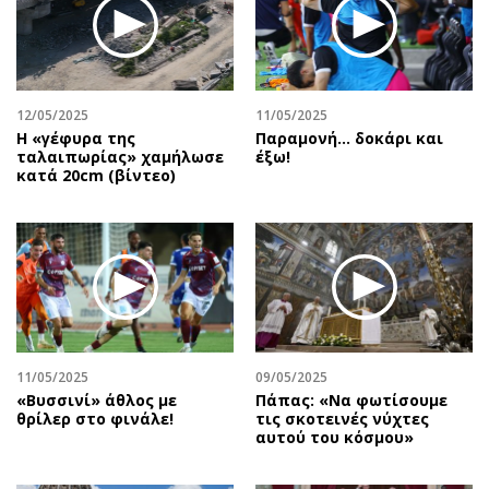
Περιβάλλον
Ταξίδια
Ελλάδα
Συνταγές
Κόσμος
Έξοδος
Παράξενα
Media
12/05/2025
11/05/2025
Πολιτισμός
Εκπομπές
H «γέφυρα της
Παραμονή… δοκάρι και
ταλαιπωρίας» χαμήλωσε
έξω!
Σινεμά
Wine routes
κατά 20cm (βίντεο)
Θέατρο-Χορός
Podcasts
Μουσική
Uncut
Εικαστικά
Προσφορές
Βιβλίο
Προσωπικότητες στην ''Κ''
Χειρόγραφα
Επιστολές
11/05/2025
09/05/2025
«Βυσσινί» άθλος με
Πάπας: «Να φωτίσουμε
θρίλερ στο φινάλε!
τις σκοτεινές νύχτες
αυτού του κόσμου»