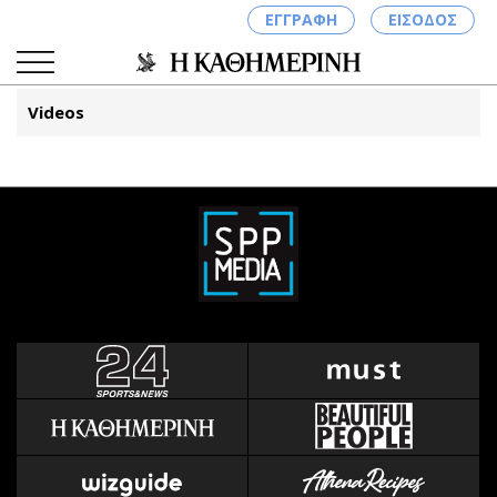
ΕΓΓΡΑΦΗ
ΕΙΣΟΔΟΣ
Videos
ΚΑΤΗΓΟΡΙΕΣ
ΣΥΝΔΕΣΗ
Κύπρος
Απόψεις
Παιδεία
Αρθρογραφία
Υγεία
The Hill
Πολιτική
Υγεία
Βουλευτικές 2026
Αγγελίες
Εκλογές 2024
Ενοικιάζονται
Προεδρικές 2023
Πωλούνται
Δημοσκοπήσεις
Ζητούν εργασία
Διπλωματία
Θέσεις εργασίας