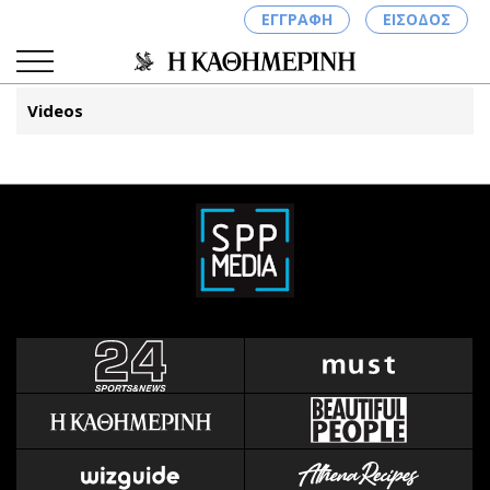
ΕΓΓΡΑΦΗ
ΕΙΣΟΔΟΣ
Videos
ΚΑΤΗΓΟΡΙΕΣ
ΣΥΝΔΕΣΗ
Κύπρος
Απόψεις
Παιδεία
Αρθρογραφία
Υγεία
The Hill
Πολιτική
Υγεία
Βουλευτικές 2026
Αγγελίες
Εκλογές 2024
Ενοικιάζονται
Προεδρικές 2023
Πωλούνται
Δημοσκοπήσεις
Ζητούν εργασία
Διπλωματία
Θέσεις εργασίας