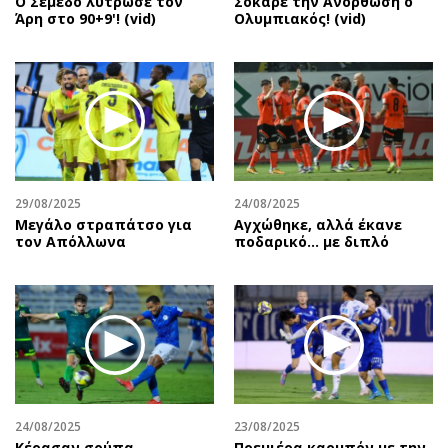
Ο Σεμέδο λύτρωσε τον
Σόκαρε την Ανόρθωση ο
Άρη στο 90+9'! (vid)
Ολυμπιακός! (vid)
29/08/2025
24/08/2025
Μεγάλο στραπάτσο για
Αγχώθηκε, αλλά έκανε
τον Απόλλωνα
ποδαρικό… με διπλό
24/08/2025
23/08/2025
Κέρασαν σούπα…
Πρεμιέρα καρμπόν με την