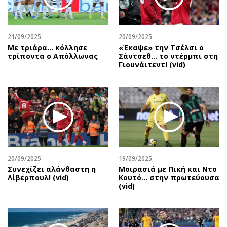
Αθλητισμός
Geek
Κύπρος
Νέα
21/09/2025
20/09/2025
Ελλάδα
Κινητά-tablets
Με τριάρα... κόλλησε
«Έκαψε» την Τσέλσι ο
Διεθνή
Social
τρίποντα ο Απόλλωνας
Σάντσεθ... το ντέρμπι στη
Γιουνάιτεντ! (vid)
Κληρώσεις Allwyn
Αυτοκίνηση
Οικονομική
Αφιερώματα
Οικονομία
Πολιτική
Real Estate
Οικονομία
Επιχειρήσεις
Γενικά
Αγορές
Αναδρομές
Money Review
Πρόσωπα
20/09/2025
19/09/2025
Συνεχίζει αλάνθαστη η
Μοιρασιά με Πική και Ντο
AstroBank Properties
Περιβάλλον
Λίβερπουλ! (vid)
Κουτό… στην πρωτεύουσα
Trends
Good Life
(vid)
Ενέργεια
Γυναίκα
Ναυτιλία
Showbiz