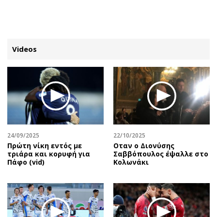
ΕΓΓΡΑΦΗ
ΕΙΣΟΔΟΣ
Videos
ΚΑΤΗΓΟΡΙΕΣ
ΣΥΝΔΕΣΗ
Κύπρος
Απόψεις
Παιδεία
Αρθρογραφία
Υγεία
The Hill
24/09/2025
22/10/2025
Πολιτική
Υγεία
Πρώτη νίκη εντός με
Οταν ο Διονύσης
τριάρα και κορυφή για
Σαββόπουλος έψαλλε στο
Βουλευτικές 2026
Αγγελίες
Πάφο (vid)
Κολωνάκι
Εκλογές 2024
Ενοικιάζονται
Προεδρικές 2023
Πωλούνται
Δημοσκοπήσεις
Ζητούν εργασία
Διπλωματία
Θέσεις εργασίας