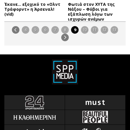
Έκανε… εξοχικό το «Ολντ
Φωτιά στον ΧΥΤΑ της
Τράφορντ» η Άρσεναλ!
Νάξου – Φόβοι για
(vid)
εξάπλωση λόγω των
ισχυρών ανέμων
4
5
6
7
8
9
10
11
12
13