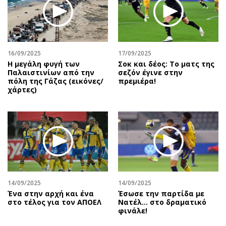
Περιβάλλον
Ταξίδια
Ελλάδα
Συνταγές
Κόσμος
Έξοδος
Παράξενα
Media
16/09/2025
17/09/2025
Πολιτισμός
Εκπομπές
Η μεγάλη φυγή των
Σοκ και δέος: Το ματς της
Παλαιστινίων από την
σεζόν έγινε στην
Σινεμά
Wine routes
πόλη της Γάζας (εικόνες/
πρεμιέρα!
χάρτες)
Θέατρο-Χορός
Podcasts
Μουσική
Uncut
Εικαστικά
Προσφορές
Βιβλίο
Προσωπικότητες στην ''Κ''
Χειρόγραφα
Επιστολές
14/09/2025
14/09/2025
Ένα στην αρχή και ένα
Έσωσε την παρτίδα με
στο τέλος για τον ΑΠΟΕΛ
Νατέλ… στο δραματικό
φινάλε!