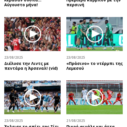
Αύγουστο μήνα!
περσινή
23/08/2025
23/08/2025
Διέλυσε την Λιντς με
«Πράσινο» το ντέρμπι της
πεντάρα η Άρσεναλ! (vid)
Λεμεσού
23/08/2025
21/08/2025
Έκλεισε το σπίτι της Σίτι
Πικρό φινάλε και ήττα