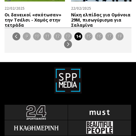
22/02/2025
22/02/2025
Οι δανεικοί «σκότωσαν»
Νίκη ελπίδας για Ομόνοια
την Τσέλσι - Χαμός στην
29Μ, πισωγύρισμα για
τετράδα
Σαλαμίνα
9
10
11
12
13
14
15
16
17
18