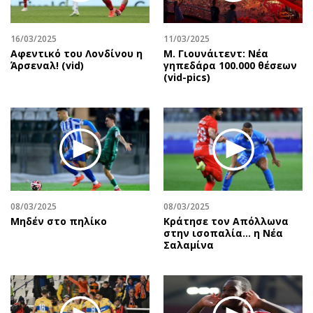
Αθλητισμός
Geek
Κύπρος
Νέα
16/03/2025
11/03/2025
Αφεντικό του Λονδίνου η
Μ. Γιουνάιτεντ: Νέα
Ελλάδα
Κινητά-tablets
Άρσεναλ! (vid)
γηπεδάρα 100.000 θέσεων
Διεθνή
Social
(vid-pics)
Κληρώσεις Allwyn
Αυτοκίνηση
Οικονομική
Αφιερώματα
Οικονομία
Πολιτική
Real Estate
Οικονομία
Επιχειρήσεις
Γενικά
Αγορές
Αναδρομές
08/03/2025
08/03/2025
Money Review
Πρόσωπα
Μηδέν στο πηλίκο
Κράτησε τον Απόλλωνα
στην ισοπαλία… η Νέα
AstroBank Properties
Περιβάλλον
Σαλαμίνα
Trends
Good Life
Ενέργεια
Γυναίκα
Ναυτιλία
Showbiz