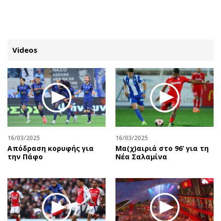
ΕΓΓΡΑΦΗ
ΕΙΣΟΔΟΣ
Videos
ΚΑΤΗΓΟΡΙΕΣ
ΣΥΝΔΕΣΗ
Κύπρος
Απόψεις
Παιδεία
Αρθρογραφία
Υγεία
The Hill
16/03/2025
16/03/2025
Πολιτική
Υγεία
Απόδραση κορυφής για
Μα(χ)αιριά στο 96’ για τη
την Πάφο
Νέα Σαλαμίνα
Βουλευτικές 2026
Αγγελίες
Εκλογές 2024
Ενοικιάζονται
Προεδρικές 2023
Πωλούνται
Δημοσκοπήσεις
Ζητούν εργασία
Διπλωματία
Θέσεις εργασίας