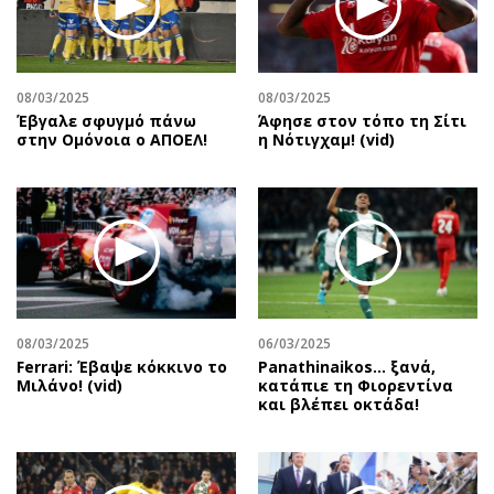
Περιβάλλον
Ταξίδια
Ελλάδα
Συνταγές
Κόσμος
Έξοδος
08/03/2025
08/03/2025
Παράξενα
Media
Έβγαλε σφυγμό πάνω
Άφησε στον τόπο τη Σίτι
Πολιτισμός
Εκπομπές
στην Ομόνοια ο ΑΠΟΕΛ!
η Νότιγχαμ! (vid)
Σινεμά
Wine routes
Θέατρο-Χορός
Podcasts
Μουσική
Uncut
Εικαστικά
Προσφορές
Βιβλίο
Προσωπικότητες στην ''Κ''
Χειρόγραφα
Επιστολές
08/03/2025
06/03/2025
Ferrari: Έβαψε κόκκινο το
Panathinaikos… ξανά,
Μιλάνο! (vid)
κατάπιε τη Φιορεντίνα
και βλέπει οκτάδα!