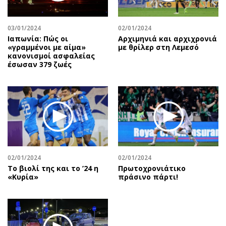
Αθλητισμός
Geek
Κύπρος
Νέα
03/01/2024
02/01/2024
Ιαπωνία: Πώς οι
Αρχιμηνιά και αρχιχρονιά
Ελλάδα
Κινητά-tablets
«γραμμένοι με αίμα»
με θρίλερ στη Λεμεσό
Διεθνή
Social
κανονισμοί ασφαλείας
έσωσαν 379 ζωές
Κληρώσεις Allwyn
Αυτοκίνηση
Οικονομική
Αφιερώματα
Οικονομία
Πολιτική
Real Estate
Οικονομία
Επιχειρήσεις
Γενικά
Αγορές
Αναδρομές
Money Review
Πρόσωπα
02/01/2024
02/01/2024
Το βιολί της και το ’24 η
Πρωτοχρονιάτικο
AstroBank Properties
Περιβάλλον
«Κυρία»
πράσινο πάρτι!
Trends
Good Life
Ενέργεια
Γυναίκα
Ναυτιλία
Showbiz