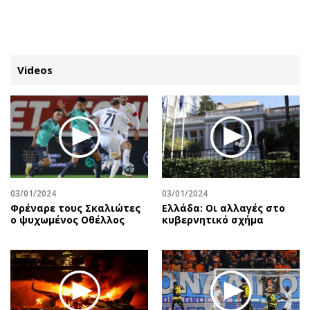
ΕΓΓΡΑΦΗ
ΕΙΣΟΔΟΣ
Videos
ΚΑΤΗΓΟΡΙΕΣ
ΣΥΝΔΕΣΗ
Κύπρος
Απόψεις
Παιδεία
Αρθρογραφία
Υγεία
The Hill
03/01/2024
03/01/2024
Πολιτική
Υγεία
Φρέναρε τους Σκαλιώτες
Ελλάδα: Οι αλλαγές στο
ο ψυχωμένος Οθέλλος
κυβερνητικό σχήμα
Βουλευτικές 2026
Αγγελίες
Εκλογές 2024
Ενοικιάζονται
Προεδρικές 2023
Πωλούνται
Δημοσκοπήσεις
Ζητούν εργασία
Διπλωματία
Θέσεις εργασίας