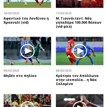
Αθλητισμός
Geek
Κύπρος
Νέα
16/03/2025
11/03/2025
Αφεντικό του Λονδίνου η
Μ. Γιουνάιτεντ: Νέα
Ελλάδα
Κινητά-tablets
Άρσεναλ! (vid)
γηπεδάρα 100.000 θέσεων
Διεθνή
Social
(vid-pics)
Κληρώσεις Allwyn
Αυτοκίνηση
Οικονομική
Αφιερώματα
Οικονομία
Πολιτική
Real Estate
Οικονομία
Επιχειρήσεις
Γενικά
Αγορές
Αναδρομές
08/03/2025
08/03/2025
Money Review
Πρόσωπα
Μηδέν στο πηλίκο
Κράτησε τον Απόλλωνα
στην ισοπαλία… η Νέα
AstroBank Properties
Περιβάλλον
Σαλαμίνα
Trends
Good Life
Ενέργεια
Γυναίκα
Ναυτιλία
Showbiz