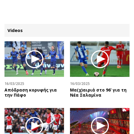
ΕΓΓΡΑΦΗ
ΕΙΣΟΔΟΣ
Videos
ΚΑΤΗΓΟΡΙΕΣ
ΣΥΝΔΕΣΗ
Κύπρος
Απόψεις
Παιδεία
Αρθρογραφία
Υγεία
The Hill
16/03/2025
16/03/2025
Πολιτική
Υγεία
Απόδραση κορυφής για
Μα(χ)αιριά στο 96’ για τη
την Πάφο
Νέα Σαλαμίνα
Βουλευτικές 2026
Αγγελίες
Εκλογές 2024
Ενοικιάζονται
Προεδρικές 2023
Πωλούνται
Δημοσκοπήσεις
Ζητούν εργασία
Διπλωματία
Θέσεις εργασίας