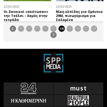
22/02/2025
22/02/2025
Οι δανεικοί «σκότωσαν»
Νίκη ελπίδας για Ομόνοια
την Τσέλσι - Χαμός στην
29Μ, πισωγύρισμα για
τετράδα
Σαλαμίνα
9
10
11
12
13
14
15
16
17
18