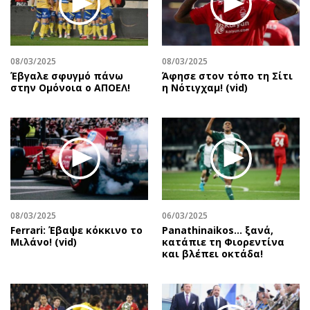
Περιβάλλον
Ταξίδια
Ελλάδα
Συνταγές
Κόσμος
Έξοδος
08/03/2025
08/03/2025
Παράξενα
Media
Έβγαλε σφυγμό πάνω
Άφησε στον τόπο τη Σίτι
Πολιτισμός
Εκπομπές
στην Ομόνοια ο ΑΠΟΕΛ!
η Νότιγχαμ! (vid)
Σινεμά
Wine routes
Θέατρο-Χορός
Podcasts
Μουσική
Uncut
Εικαστικά
Προσφορές
Βιβλίο
Προσωπικότητες στην ''Κ''
Χειρόγραφα
Επιστολές
08/03/2025
06/03/2025
Ferrari: Έβαψε κόκκινο το
Panathinaikos… ξανά,
Μιλάνο! (vid)
κατάπιε τη Φιορεντίνα
και βλέπει οκτάδα!