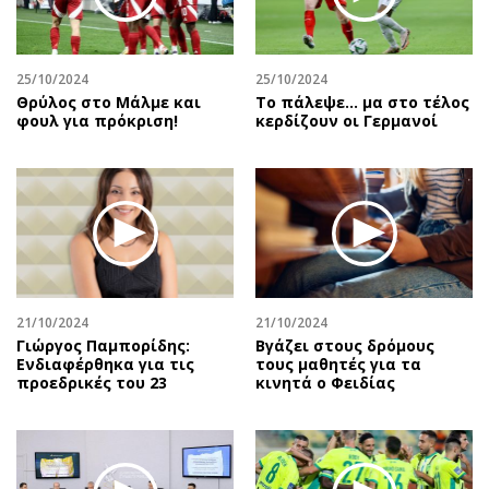
Αθλητισμός
Geek
Κύπρος
Νέα
25/10/2024
25/10/2024
Ελλάδα
Κινητά-tablets
Θρύλος στο Μάλμε και
Το πάλεψε... μα στο τέλος
Διεθνή
Social
φουλ για πρόκριση!
κερδίζουν οι Γερμανοί
Κληρώσεις Allwyn
Αυτοκίνηση
Οικονομική
Αφιερώματα
Οικονομία
Πολιτική
Real Estate
Οικονομία
Επιχειρήσεις
Γενικά
Αγορές
Αναδρομές
21/10/2024
21/10/2024
Money Review
Πρόσωπα
Γιώργος Παμπορίδης:
Βγάζει στους δρόμους
Ενδιαφέρθηκα για τις
τους μαθητές για τα
AstroBank Properties
Περιβάλλον
προεδρικές του 23
κινητά ο Φειδίας
Trends
Good Life
Ενέργεια
Γυναίκα
Ναυτιλία
Showbiz