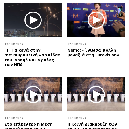
15/10/2024
15/10/2024
FT: Tα κενά στην
Nemo: «Ένιωσα πολλή
αντιπυραυλική «ασπίδα»
μοναξιά στη Eurovision»
του Ισραήλ και ο ρόλος
των ΗΠΑ
11/10/2024
11/10/2024
Στο επίκεντρο η Μέση
Η Κοινή Διακήρυξη των
Ανατολή στη MED9
MED9 - Οι αναφορές σε