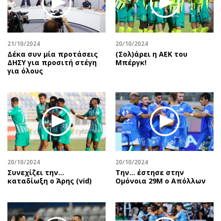
Περιβάλλον
Ταξίδια
Ελλάδα
Συνταγές
Κόσμος
Έξοδος
21/10/2024
20/10/2024
Παράξενα
Media
Δέκα συν μία προτάσεις
(Σολ)άρει η ΑΕΚ του
Πολιτισμός
Εκπομπές
ΔΗΣΥ για προσιτή στέγη
Μπέργκ!
για όλους
Σινεμά
Wine routes
Θέατρο-Χορός
Podcasts
Μουσική
Uncut
Εικαστικά
Προσφορές
Βιβλίο
Προσωπικότητες στην ''Κ''
Χειρόγραφα
Επιστολές
20/10/2024
20/10/2024
Συνεχίζει την…
Την… έστησε στην
καταδίωξη ο Άρης (vid)
Ομόνοια 29Μ ο Απόλλων