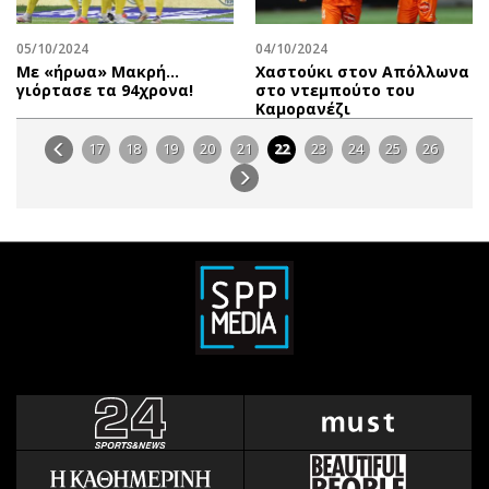
05/10/2024
04/10/2024
Με «ήρωα» Μακρή…
Χαστούκι στον Απόλλωνα
γιόρτασε τα 94χρονα!
στο ντεμπούτο του
Καμορανέζι
17
18
19
20
21
22
23
24
25
26