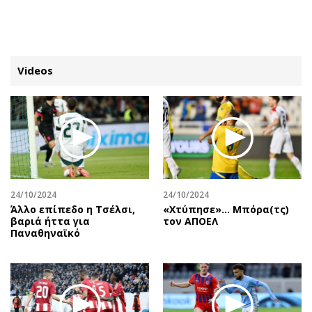
ΕΓΓΡΑΦΗ
ΕΙΣΟΔΟΣ
Videos
ΚΑΤΗΓΟΡΙΕΣ
ΣΥΝΔΕΣΗ
Κύπρος
Απόψεις
Παιδεία
Αρθρογραφία
Υγεία
The Hill
24/10/2024
24/10/2024
Πολιτική
Υγεία
Άλλο επίπεδο η Τσέλσι,
«Χτύπησε»… Μπόρα(τς)
βαριά ήττα για
τον ΑΠΟΕΛ
Βουλευτικές 2026
Αγγελίες
Παναθηναϊκό
Εκλογές 2024
Ενοικιάζονται
Προεδρικές 2023
Πωλούνται
Δημοσκοπήσεις
Ζητούν εργασία
Διπλωματία
Θέσεις εργασίας