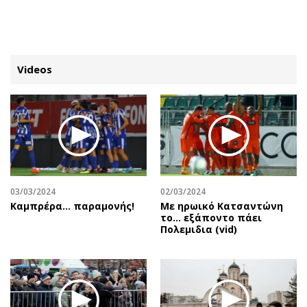
ΕΓΓΡΑΦΗ
ΕΙΣΟΔΟΣ
Videos
ΚΑΤΗΓΟΡΙΕΣ
ΣΥΝΔΕΣΗ
Κύπρος
Απόψεις
Παιδεία
Αρθρογραφία
Υγεία
The Hill
03/03/2024
02/03/2024
Πολιτική
Υγεία
Καμπρέρα… παραμονής!
Με ηρωικό Κατσαντώνη
το... εξάποντο πάει
Βουλευτικές 2026
Αγγελίες
Πολεμιδια (vid)
Εκλογές 2024
Ενοικιάζονται
Προεδρικές 2023
Πωλούνται
Δημοσκοπήσεις
Ζητούν εργασία
Διπλωματία
Θέσεις εργασίας