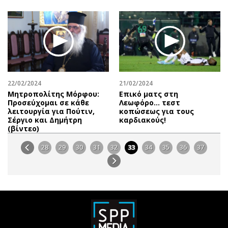
22/02/2024
21/02/2024
Μητροπολίτης Μόρφου:
Επικό ματς στη
Προσεύχομαι σε κάθε
Λεωφόρο… τεστ
λειτουργία για Πούτιν,
κοπώσεως για τους
Σέργιο και Δημήτρη
καρδιακούς!
(βίντεο)
28
29
30
31
32
33
34
35
36
37