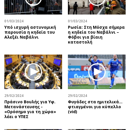
Αθλητισμός
Geek
Κύπρος
Νέα
01/03/2024
01/03/2024
Ελλάδα
Κινητά-tablets
Υπό ισχυρή αστυνομική
Ρωσία: Στη Μόσχα σήμερα
Διεθνή
Social
παρουσία η κηδεία του
η κηδεία του Ναβάλνι –
Αλεξέι Ναβάλνι
Φόβοι για βίαιη
Κληρώσεις Allwyn
Αυτοκίνηση
καταστολή
Οικονομική
Αφιερώματα
Οικονομία
Πολιτική
Real Estate
Οικονομία
Επιχειρήσεις
Γενικά
Αγορές
Αναδρομές
Money Review
Πρόσωπα
29/02/2024
29/02/2024
AstroBank Properties
Περιβάλλον
Πράσινο Βουλής για Υφ.
Φυγάδες στα ημιτελικά…
Trends
Good Life
Μετανάστευσης -
φτιαγμένοι για κύπελλο
«Ορόσημο για τη χώρα»
(vid)
Ενέργεια
Γυναίκα
λέει ο ΥΠΕΣ
Ναυτιλία
Showbiz