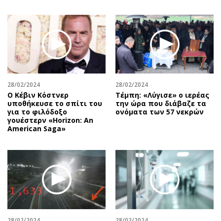
28/02/2024
28/02/2024
Ο Κέβιν Κόστνερ
Τέμπη: «Λύγισε» ο ιερέας
υποθήκευσε το σπίτι του
την ώρα που διάβαζε τα
για το φιλόδοξο
ονόματα των 57 νεκρών
γουέστερν «Horizon: An
American Saga»
28/02/2024
28/02/2024