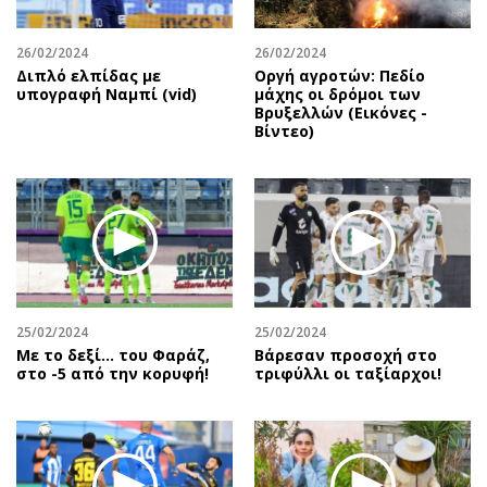
26/02/2024
26/02/2024
Διπλό ελπίδας με
Οργή αγροτών: Πεδίο
υπογραφή Ναμπί (vid)
μάχης οι δρόμοι των
Βρυξελλών (Εικόνες -
Βίντεο)
25/02/2024
25/02/2024
Με το δεξί… του Φαράζ,
Βάρεσαν προσοχή στο
στο -5 από την κορυφή!
τριφύλλι οι ταξίαρχοι!