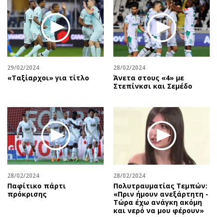
Περιβάλλον
Ταξίδια
Ελλάδα
Συνταγές
Κόσμος
Έξοδος
Παράξενα
Media
Πολιτισμός
Εκπομπές
29/02/2024
28/02/2024
Σινεμά
Wine routes
«Ταξίαρχοι» για τίτλο
Άνετα στους «4» με
Στεπίνκσι και Σεμέδο
Θέατρο-Χορός
Podcasts
Μουσική
Uncut
Εικαστικά
Προσφορές
Βιβλίο
Προσωπικότητες στην ''Κ''
Χειρόγραφα
Επιστολές
28/02/2024
28/02/2024
Παφίτικο πάρτι
Πολυτραυματίας Τεμπών:
πρόκρισης
«Πριν ήμουν ανεξάρτητη -
Τώρα έχω ανάγκη ακόμη
και νερό να μου φέρουν»