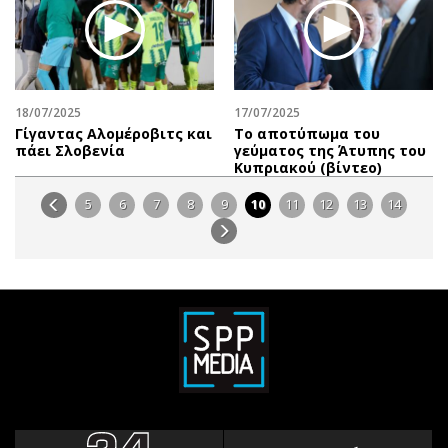
18/07/2025
17/07/2025
Γίγαντας Αλομέροβιτς και
Το αποτύπωμα του
πάει Σλοβενία
γεύματος της Άτυπης του
Κυπριακού (βίντεο)
5
6
7
8
9
10
11
12
13
14