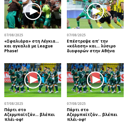
Περιβάλλον
Ταξίδια
Ελλάδα
Συνταγές
Κόσμος
Έξοδος
Παράξενα
Media
Πολιτισμός
Εκπομπές
07/08/2025
07/08/2025
«Σφαλιάρα» στη Λέγκια…
Επέστρεψε απ’ την
Σινεμά
Wine routes
και αγκαλιά με League
«κόλαση» και… λύσιμο
Phase!
διαφορών στην Αθήνα
Θέατρο-Χορός
Podcasts
Μουσική
Uncut
Εικαστικά
Προσφορές
Βιβλίο
Προσωπικότητες στην ''Κ''
Χειρόγραφα
Επιστολές
07/08/2025
07/08/2025
Πάρτι στο
Πάρτι στο
Αζερμπαϊτζάν… βλέπει
Αζερμπαϊτζάν… βλέπει
πλέι-οφ!
πλέι-οφ!