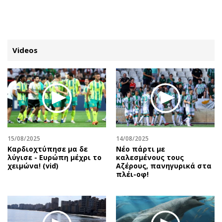
ΕΓΓΡΑΦΗ
ΕΙΣΟΔΟΣ
Videos
ΚΑΤΗΓΟΡΙΕΣ
ΣΥΝΔΕΣΗ
Κύπρος
Απόψεις
Παιδεία
Αρθρογραφία
Υγεία
The Hill
15/08/2025
14/08/2025
Πολιτική
Υγεία
Καρδιοχτύπησε μα δε
Νέο πάρτι με
λύγισε - Ευρώπη μέχρι το
καλεσμένους τους
Βουλευτικές 2026
Αγγελίες
χειμώνα! (vid)
Αζέρους, πανηγυρικά στα
Εκλογές 2024
Ενοικιάζονται
πλέι-οφ!
Προεδρικές 2023
Πωλούνται
Δημοσκοπήσεις
Ζητούν εργασία
Διπλωματία
Θέσεις εργασίας