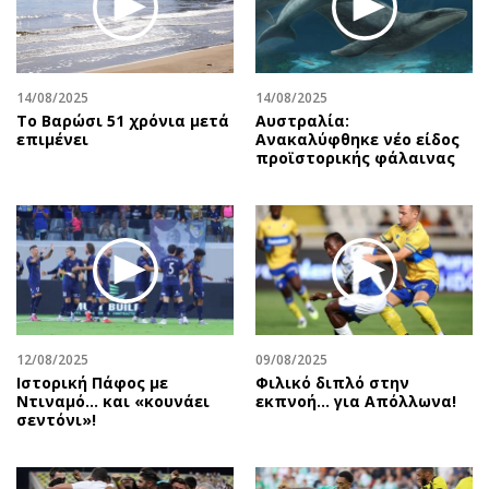
Αθλητισμός
Geek
Κύπρος
Νέα
Ελλάδα
Κινητά-tablets
14/08/2025
14/08/2025
Διεθνή
Social
Το Βαρώσι 51 χρόνια μετά
Αυστραλία:
επιμένει
Ανακαλύφθηκε νέο είδος
Κληρώσεις Allwyn
Αυτοκίνηση
προϊστορικής φάλαινας
Οικονομική
Αφιερώματα
Οικονομία
Πολιτική
Real Estate
Οικονομία
Επιχειρήσεις
Γενικά
Αγορές
Αναδρομές
Money Review
Πρόσωπα
12/08/2025
09/08/2025
AstroBank Properties
Περιβάλλον
Ιστορική Πάφος με
Φιλικό διπλό στην
Trends
Good Life
Ντιναμό… και «κουνάει
εκπνοή… για Απόλλωνα!
σεντόνι»!
Ενέργεια
Γυναίκα
Ναυτιλία
Showbiz