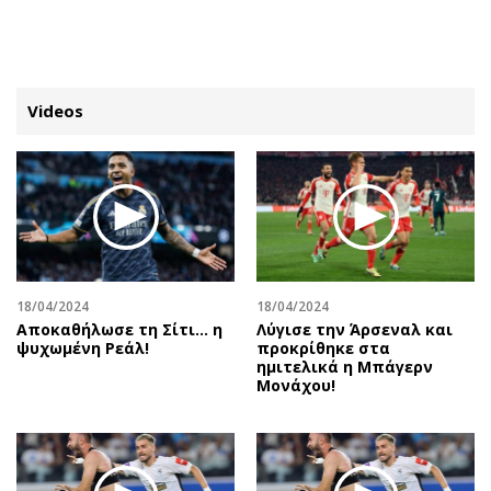
ΕΓΓΡΑΦΗ
ΕΙΣΟΔΟΣ
Videos
ΚΑΤΗΓΟΡΙΕΣ
ΣΥΝΔΕΣΗ
Κύπρος
Απόψεις
Παιδεία
Αρθρογραφία
Υγεία
The Hill
18/04/2024
18/04/2024
Πολιτική
Υγεία
Αποκαθήλωσε τη Σίτι... η
Λύγισε την Άρσεναλ και
ψυχωμένη Ρεάλ!
προκρίθηκε στα
Βουλευτικές 2026
Αγγελίες
ημιτελικά η Μπάγερν
Εκλογές 2024
Ενοικιάζονται
Μονάχου!
Προεδρικές 2023
Πωλούνται
Δημοσκοπήσεις
Ζητούν εργασία
Διπλωματία
Θέσεις εργασίας