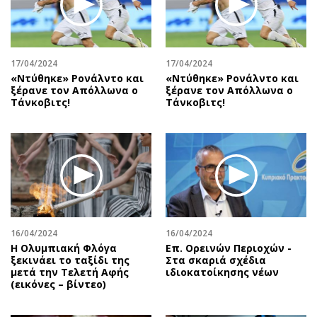
Αθλητισμός
Geek
Κύπρος
Νέα
Ελλάδα
Κινητά-tablets
17/04/2024
17/04/2024
Διεθνή
Social
«Ντύθηκε» Ρονάλντο και
«Ντύθηκε» Ρονάλντο και
ξέρανε τον Απόλλωνα ο
ξέρανε τον Απόλλωνα ο
Κληρώσεις Allwyn
Αυτοκίνηση
Τάνκοβιτς!
Τάνκοβιτς!
Οικονομική
Αφιερώματα
Οικονομία
Πολιτική
Real Estate
Οικονομία
Επιχειρήσεις
Γενικά
Αγορές
Αναδρομές
Money Review
Πρόσωπα
16/04/2024
16/04/2024
AstroBank Properties
Περιβάλλον
Η Ολυμπιακή Φλόγα
Επ. Ορεινών Περιοχών -
Trends
Good Life
ξεκινάει το ταξίδι της
Στα σκαριά σχέδια
μετά την Τελετή Αφής
ιδιοκατοίκησης νέων
Ενέργεια
Γυναίκα
(εικόνες – βίντεο)
Ναυτιλία
Showbiz