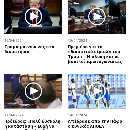
Περιβάλλον
Ταξίδια
Ελλάδα
Συνταγές
Κόσμος
Έξοδος
Παράξενα
Media
Πολιτισμός
Εκπομπές
16/04/2024
15/04/2024
Σινεμά
Wine routes
Τραμπ μαινόμενος στο
Πρεμιέρα για το
δικαστήριο
«δικαστικό σίριαλ» του
Θέατρο-Χορός
Podcasts
Τραμπ – Η πλοκή και οι
Μουσική
Uncut
βασικοί πρωταγωνιστές
Εικαστικά
Προσφορές
Βιβλίο
Προσωπικότητες στην ''Κ''
Χειρόγραφα
Επιστολές
14/04/2024
14/04/2024
Πρόεδρος: «Πολύ δύσκολη
Απέδρασε από την Πάφο
η κατάσταση – Ευχή να
ο κυνικός ΑΠΟΕΛ