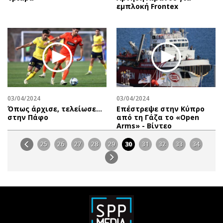
εμπλοκή Frontex
03/04/2024
03/04/2024
Όπως άρχισε, τελείωσε…
Επέστρεψε στην Κύπρο
στην Πάφο
από τη Γάζα το «Open
Arms» - Βίντεο
25
26
27
28
29
30
31
32
33
34