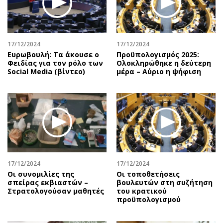
Περιβάλλον
Ταξίδια
Ελλάδα
Συνταγές
Κόσμος
Έξοδος
17/12/2024
17/12/2024
Παράξενα
Media
Ευρωβουλή: Τα άκουσε ο
Προϋπολογισμός 2025:
Πολιτισμός
Εκπομπές
Φειδίας για τον ρόλο των
Ολοκληρώθηκε η δεύτερη
Social Media (βίντεο)
μέρα – Αύριο η ψήφιση
Σινεμά
Wine routes
Θέατρο-Χορός
Podcasts
Μουσική
Uncut
Εικαστικά
Προσφορές
Βιβλίο
Προσωπικότητες στην ''Κ''
Χειρόγραφα
Επιστολές
17/12/2024
17/12/2024
Οι συνομιλίες της
Οι τοποθετήσεις
σπείρας εκβιαστών –
βουλευτών στη συζήτηση
Στρατολογούσαν μαθητές
του κρατικού
προϋπολογισμού