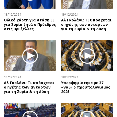
Αθλητισμός
Geek
Κύπρος
Νέα
19/12/2024
19/12/2024
Οδικό χάρτη για στάση ΕΕ
Αλ Γκολάνι: Τι υπόσχεται
Ελλάδα
Κινητά-tablets
για Συρία ζητά ο Πρόεδρος
ο ηγέτης των ανταρτών
Διεθνή
Social
στις Βρυξέλλες
για τη Συρία & τη Δύση
Κληρώσεις Allwyn
Αυτοκίνηση
Οικονομική
Αφιερώματα
Οικονομία
Πολιτική
Real Estate
Οικονομία
Επιχειρήσεις
Γενικά
Αγορές
Αναδρομές
19/12/2024
18/12/2024
Money Review
Πρόσωπα
Αλ Γκολάνι: Τι υπόσχεται
Υπερψηφίστηκε με 37
ο ηγέτης των ανταρτών
«ναι» ο προϋπολογισμός
AstroBank Properties
Περιβάλλον
για τη Συρία & τη Δύση
2025
Trends
Good Life
Ενέργεια
Γυναίκα
Ναυτιλία
Showbiz