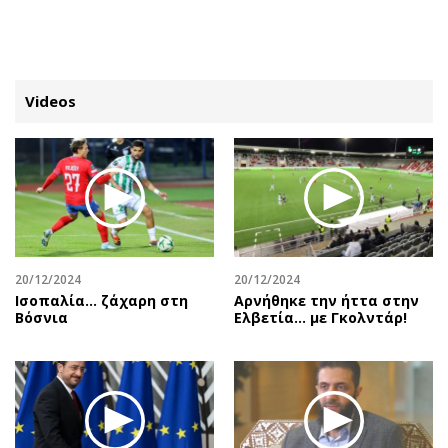
ΕΓΓΡΑΦΗ
ΕΙΣΟΔΟΣ
Videos
ΚΑΤΗΓΟΡΙΕΣ
ΣΥΝΔΕΣΗ
Κύπρος
Απόψεις
Παιδεία
Αρθρογραφία
Υγεία
The Hill
20/12/2024
20/12/2024
Πολιτική
Υγεία
Ισοπαλία... ζάχαρη στη
Αρνήθηκε την ήττα στην
Βόσνια
Ελβετία… με Γκολντάρ!
Βουλευτικές 2026
Αγγελίες
Εκλογές 2024
Ενοικιάζονται
Προεδρικές 2023
Πωλούνται
Δημοσκοπήσεις
Ζητούν εργασία
Διπλωματία
Θέσεις εργασίας