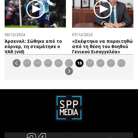
08/12/2024
07/12/2024
Άρσεναλ: Σώθηκε από το
«Σκέφτηκα να παραιτηθώ
κόρνερ, τη σταμάτησε ο
από τη θέση του Βοηθού
VAR (vid)
Γενικού Εισαγγελέα»
13
14
15
16
17
18
19
20
21
22