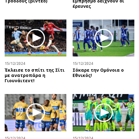
Τροόδους (βίντεο)
Εμπρησμό δείχνουν οι
έρευνες
15/12/2024
15/12/2024
Έκλεισε το σπίτι της Σίτι
Σόκαρε την Ομόνοια ο
με ανατροπάρα η
Εθνικός!
Γιουνάιτεντ!
15/12/2024
15/12/2024