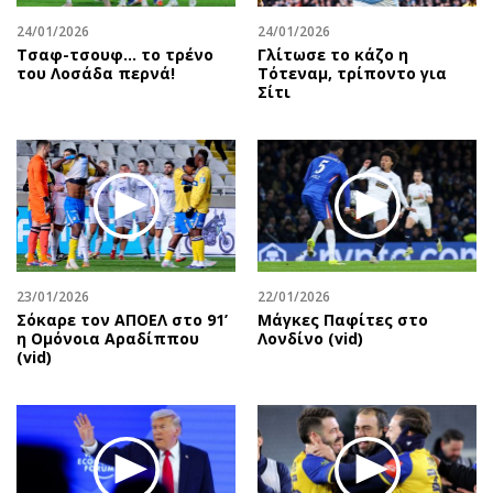
24/01/2026
24/01/2026
Τσαφ-τσουφ… το τρένο
Γλίτωσε το κάζο η
του Λοσάδα περνά!
Τότεναμ, τρίποντο για
Σίτι
23/01/2026
22/01/2026
Σόκαρε τον ΑΠΟΕΛ στο 91’
Μάγκες Παφίτες στο
η Ομόνοια Αραδίππου
Λονδίνο (vid)
(vid)