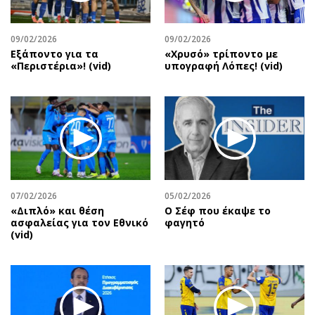
Αθλητισμός
Geek
Κύπρος
Νέα
09/02/2026
09/02/2026
Εξάποντο για τα
«Χρυσό» τρίποντο με
Ελλάδα
Κινητά-tablets
«Περιστέρια»! (vid)
υπογραφή Λόπες! (vid)
Διεθνή
Social
Κληρώσεις Allwyn
Αυτοκίνηση
Οικονομική
Αφιερώματα
Οικονομία
Πολιτική
Real Estate
Οικονομία
Επιχειρήσεις
Γενικά
Αγορές
Αναδρομές
07/02/2026
05/02/2026
«Διπλό» και θέση
Ο Σέφ που έκαψε το
Money Review
Πρόσωπα
ασφαλείας για τον Εθνικό
φαγητό
(vid)
AstroBank Properties
Περιβάλλον
Trends
Good Life
Ενέργεια
Γυναίκα
Ναυτιλία
Showbiz