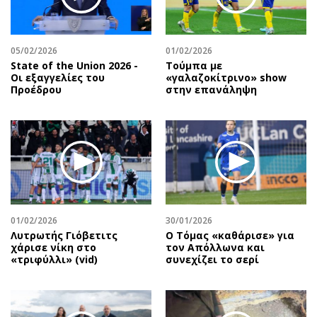
Περιβάλλον
Ταξίδια
Ελλάδα
Συνταγές
Κόσμος
Έξοδος
05/02/2026
01/02/2026
State of the Union 2026 -
Τούμπα με
Παράξενα
Media
Οι εξαγγελίες του
«γαλαζοκίτρινο» show
Πολιτισμός
Εκπομπές
Προέδρου
στην επανάληψη
Σινεμά
Wine routes
Θέατρο-Χορός
Podcasts
Μουσική
Uncut
Εικαστικά
Προσφορές
Βιβλίο
Προσωπικότητες στην ''Κ''
Χειρόγραφα
Επιστολές
01/02/2026
30/01/2026
Λυτρωτής Γιόβετιτς
Ο Τόμας «καθάρισε» για
χάρισε νίκη στο
τον Απόλλωνα και
«τριφύλλι» (vid)
συνεχίζει το σερί