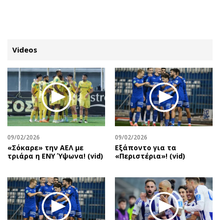
ΕΓΓΡΑΦΗ
ΕΙΣΟΔΟΣ
Videos
ΚΑΤΗΓΟΡΙΕΣ
ΣΥΝΔΕΣΗ
Κύπρος
Απόψεις
Παιδεία
Αρθρογραφία
Υγεία
The Hill
09/02/2026
09/02/2026
Πολιτική
Υγεία
«Σόκαρε» την ΑΕΛ με
Εξάποντο για τα
τριάρα η ΕΝΥ Ύψωνα! (vid)
«Περιστέρια»! (vid)
Βουλευτικές 2026
Αγγελίες
Εκλογές 2024
Ενοικιάζονται
Προεδρικές 2023
Πωλούνται
Δημοσκοπήσεις
Ζητούν εργασία
Διπλωματία
Θέσεις εργασίας