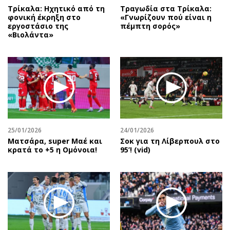
Τρίκαλα: Ηχητικό από τη
Τραγωδία στα Τρίκαλα:
φονική έκρηξη στο
«Γνωρίζουν πού είναι η
εργοστάσιο της
πέμπτη σορός»
«Βιολάντα»
25/01/2026
24/01/2026
Mατσάρα, super Μαέ και
Σοκ για τη Λίβερπουλ στο
κρατά το +5 η Ομόνοια!
95’! (vid)