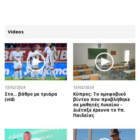
ΕΓΓΡΑΦΗ
ΕΙΣΟΔΟΣ
Videos
ΚΑΤΗΓΟΡΙΕΣ
ΣΥΝΔΕΣΗ
Κύπρος
Απόψεις
Παιδεία
Αρθρογραφία
Υγεία
The Hill
13/02/2024
13/02/2024
Πολιτική
Υγεία
Στο... βάθρο με τριάρα
Κύπρος: Το ομοφοβικό
(vid)
βίντεο που προβλήθηκε
Βουλευτικές 2026
Αγγελίες
σε μαθητές Λυκείου -
Εκλογές 2024
Ενοικιάζονται
Διέταξε έρευνα το Υπ.
Παιδείας
Προεδρικές 2023
Πωλούνται
Δημοσκοπήσεις
Ζητούν εργασία
Διπλωματία
Θέσεις εργασίας