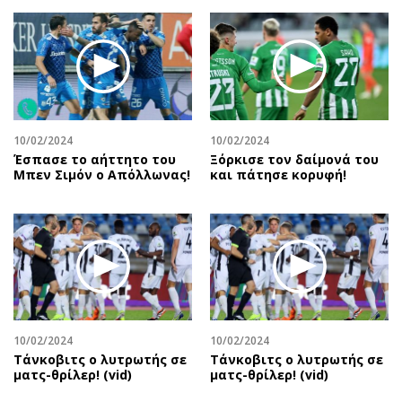
Περιβάλλον
Ταξίδια
Ελλάδα
Συνταγές
Κόσμος
Έξοδος
Παράξενα
Media
Πολιτισμός
Εκπομπές
Σινεμά
Wine routes
10/02/2024
10/02/2024
Έσπασε το αήττητο του
Ξόρκισε τον δαίμονά του
Θέατρο-Χορός
Podcasts
Μπεν Σιμόν ο Απόλλωνας!
και πάτησε κορυφή!
Μουσική
Uncut
Εικαστικά
Προσφορές
Βιβλίο
Προσωπικότητες στην ''Κ''
Χειρόγραφα
Επιστολές
10/02/2024
10/02/2024
Τάνκοβιτς ο λυτρωτής σε
Τάνκοβιτς ο λυτρωτής σε
ματς-θρίλερ! (vid)
ματς-θρίλερ! (vid)