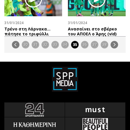
31/01/2024
31/01/2024
Τρένο στη Λάρνακα…
Aνασαίνει στο σβέρκο
πάτησε το τριφύλλι
του ΑΠΟΕΛ o Άρης (vid)
30
31
32
33
34
35
36
37
38