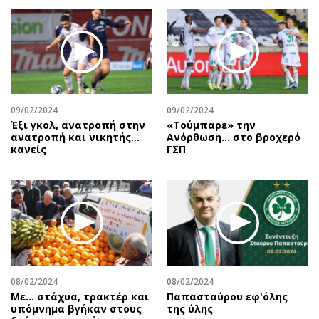
09/02/2024
09/02/2024
Έξι γκολ, ανατροπή στην
«Τούμπαρε» την
ανατροπή και νικητής…
Ανόρθωση… στο βροχερό
κανείς
ΓΣΠ
08/02/2024
08/02/2024
Με... στάχυα, τρακτέρ και
Παπασταύρου εφ'όλης
υπόμνημα βγήκαν στους
της ύλης