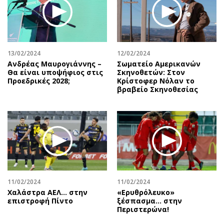
Αθλητισμός
Geek
Κύπρος
Νέα
Ελλάδα
Κινητά-tablets
Διεθνή
Social
13/02/2024
12/02/2024
Ανδρέας Μαυρογιάννης –
Σωματείο Αμερικανών
Κληρώσεις Allwyn
Αυτοκίνηση
Θα είναι υποψήφιος στις
Σκηνοθετών: Στον
Προεδρικές 2028;
Κρίστοφερ Νόλαν το
Οικονομική
Αφιερώματα
βραβείο Σκηνοθεσίας
Οικονομία
Πολιτική
Real Estate
Οικονομία
Επιχειρήσεις
Γενικά
Αγορές
Αναδρομές
Money Review
Πρόσωπα
AstroBank Properties
Περιβάλλον
11/02/2024
11/02/2024
Trends
Good Life
Χαλάστρα ΑΕΛ... στην
«Ερυθρόλευκο»
Ενέργεια
Γυναίκα
επιστροφή Πίντο
ξέσπασμα… στην
Περιστερώνα!
Ναυτιλία
Showbiz