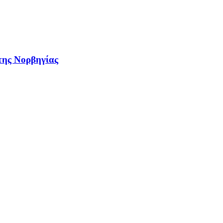
 της Νορβηγίας