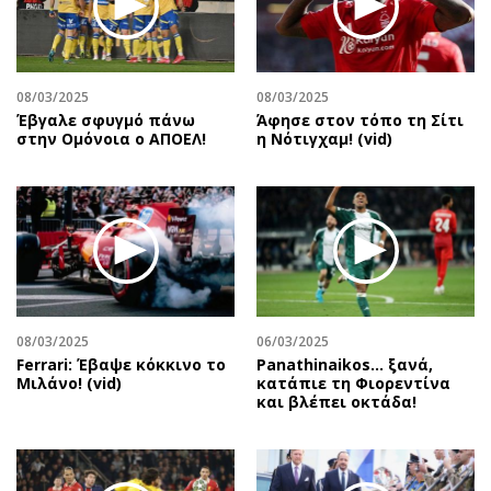
Περιβάλλον
Ταξίδια
Ελλάδα
Συνταγές
Κόσμος
Έξοδος
08/03/2025
08/03/2025
Παράξενα
Media
Έβγαλε σφυγμό πάνω
Άφησε στον τόπο τη Σίτι
Πολιτισμός
Εκπομπές
στην Ομόνοια ο ΑΠΟΕΛ!
η Νότιγχαμ! (vid)
Σινεμά
Wine routes
Θέατρο-Χορός
Podcasts
Μουσική
Uncut
Εικαστικά
Προσφορές
Βιβλίο
Προσωπικότητες στην ''Κ''
Χειρόγραφα
Επιστολές
08/03/2025
06/03/2025
Ferrari: Έβαψε κόκκινο το
Panathinaikos… ξανά,
Μιλάνο! (vid)
κατάπιε τη Φιορεντίνα
και βλέπει οκτάδα!