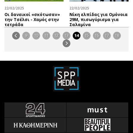
22/02/2025
22/02/2025
Οι δανεικοί «σκότωσαν»
Νίκη ελπίδας για Ομόνοια
την Τσέλσι - Χαμός στην
29Μ, πισωγύρισμα για
τετράδα
Σαλαμίνα
9
10
11
12
13
14
15
16
17
18