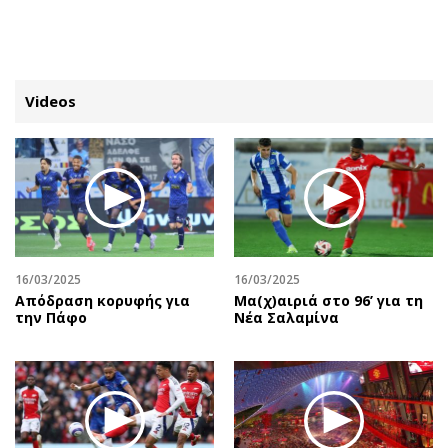
ΕΓΓΡΑΦΗ
ΕΙΣΟΔΟΣ
Videos
ΚΑΤΗΓΟΡΙΕΣ
ΣΥΝΔΕΣΗ
Κύπρος
Απόψεις
Παιδεία
Αρθρογραφία
Υγεία
The Hill
16/03/2025
16/03/2025
Πολιτική
Υγεία
Απόδραση κορυφής για
Μα(χ)αιριά στο 96’ για τη
την Πάφο
Νέα Σαλαμίνα
Βουλευτικές 2026
Αγγελίες
Εκλογές 2024
Ενοικιάζονται
Προεδρικές 2023
Πωλούνται
Δημοσκοπήσεις
Ζητούν εργασία
Διπλωματία
Θέσεις εργασίας