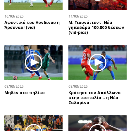
Αθλητισμός
Geek
Κύπρος
Νέα
16/03/2025
11/03/2025
Αφεντικό του Λονδίνου η
Μ. Γιουνάιτεντ: Νέα
Ελλάδα
Κινητά-tablets
Άρσεναλ! (vid)
γηπεδάρα 100.000 θέσεων
Διεθνή
Social
(vid-pics)
Κληρώσεις Allwyn
Αυτοκίνηση
Οικονομική
Αφιερώματα
Οικονομία
Πολιτική
Real Estate
Οικονομία
Επιχειρήσεις
Γενικά
Αγορές
Αναδρομές
08/03/2025
08/03/2025
Money Review
Πρόσωπα
Μηδέν στο πηλίκο
Κράτησε τον Απόλλωνα
στην ισοπαλία… η Νέα
AstroBank Properties
Περιβάλλον
Σαλαμίνα
Trends
Good Life
Ενέργεια
Γυναίκα
Ναυτιλία
Showbiz