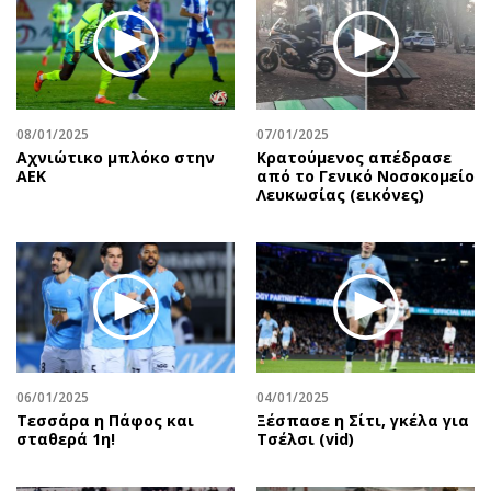
Περιβάλλον
Ταξίδια
Ελλάδα
Συνταγές
Κόσμος
Έξοδος
Παράξενα
Media
Πολιτισμός
Εκπομπές
08/01/2025
07/01/2025
Αχνιώτικο μπλόκο στην
Κρατούμενος απέδρασε
Σινεμά
Wine routes
ΑΕΚ
από το Γενικό Νοσοκομείο
Λευκωσίας (εικόνες)
Θέατρο-Χορός
Podcasts
Μουσική
Uncut
Εικαστικά
Προσφορές
Βιβλίο
Προσωπικότητες στην ''Κ''
Χειρόγραφα
Επιστολές
06/01/2025
04/01/2025
Τεσσάρα η Πάφος και
Ξέσπασε η Σίτι, γκέλα για
σταθερά 1η!
Τσέλσι (vid)