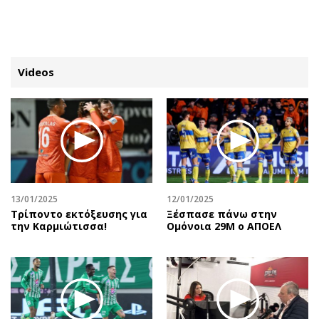
ΕΓΓΡΑΦΗ
ΕΙΣΟΔΟΣ
Videos
ΚΑΤΗΓΟΡΙΕΣ
ΣΥΝΔΕΣΗ
Κύπρος
Απόψεις
Παιδεία
Αρθρογραφία
Υγεία
The Hill
13/01/2025
12/01/2025
Πολιτική
Υγεία
Τρίποντο εκτόξευσης για
Ξέσπασε πάνω στην
την Καρμιώτισσα!
Ομόνοια 29Μ ο ΑΠΟΕΛ
Βουλευτικές 2026
Αγγελίες
Εκλογές 2024
Ενοικιάζονται
Προεδρικές 2023
Πωλούνται
Δημοσκοπήσεις
Ζητούν εργασία
Διπλωματία
Θέσεις εργασίας