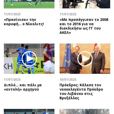
Αθλητισμός
Geek
Κύπρος
Νέα
11/01/2025
11/01/2025
«Πρασίνισε» την
«Με προσέγγισαν το 2008
Ελλάδα
Κινητά-tablets
κορυφή… ο Νίκολιτς!
και το 2016 για να
Διεθνή
Social
διεκδικήσω ως ΓΓ του
ΑΚΕΛ»
Κληρώσεις Allwyn
Αυτοκίνηση
Οικονομική
Αφιερώματα
Οικονομία
Πολιτική
Real Estate
Οικονομία
Επιχειρήσεις
Γενικά
Αγορές
Αναδρομές
Money Review
Πρόσωπα
11/01/2025
10/01/2025
Διπλό... και πάλι με
Πρόεδρος: Κάλεσε τον
AstroBank Properties
Περιβάλλον
«εντολή» αρχηγού
νεοεκλεγέντα Πρόεδρο
Trends
Good Life
του Λιβάνου στις
Βρυξέλλες
Ενέργεια
Γυναίκα
Ναυτιλία
Showbiz