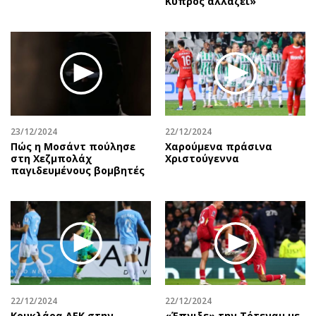
Κύπρος αλλάζει»
23/12/2024
22/12/2024
Πώς η Μοσάντ πούλησε
Χαρούμενα πράσινα
στη Χεζμπολάχ
Χριστούγεννα
παγιδευμένους βομβητές
22/12/2024
22/12/2024
Κουκλάρα ΑΕΚ στην
«Έπνιξε» την Τότεναμ με