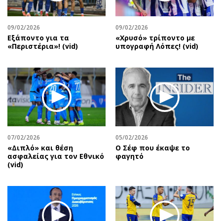
Αθλητισμός
Geek
Κύπρος
Νέα
09/02/2026
09/02/2026
Εξάποντο για τα
«Χρυσό» τρίποντο με
Ελλάδα
Κινητά-tablets
«Περιστέρια»! (vid)
υπογραφή Λόπες! (vid)
Διεθνή
Social
Κληρώσεις Allwyn
Αυτοκίνηση
Οικονομική
Αφιερώματα
Οικονομία
Πολιτική
Real Estate
Οικονομία
Επιχειρήσεις
Γενικά
Αγορές
Αναδρομές
07/02/2026
05/02/2026
«Διπλό» και θέση
Ο Σέφ που έκαψε το
Money Review
Πρόσωπα
ασφαλείας για τον Εθνικό
φαγητό
(vid)
AstroBank Properties
Περιβάλλον
Trends
Good Life
Ενέργεια
Γυναίκα
Ναυτιλία
Showbiz