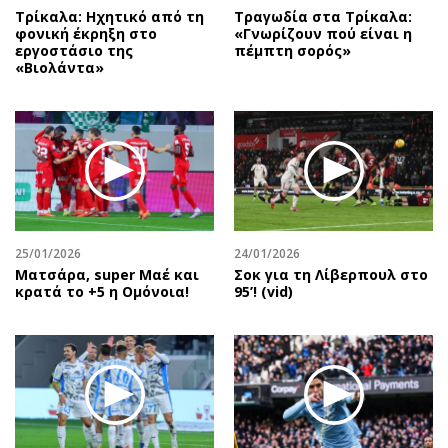
Τρίκαλα: Ηχητικό από τη
Τραγωδία στα Τρίκαλα:
φονική έκρηξη στο
«Γνωρίζουν πού είναι η
εργοστάσιο της
πέμπτη σορός»
«Βιολάντα»
25/01/2026
24/01/2026
Mατσάρα, super Μαέ και
Σοκ για τη Λίβερπουλ στο
κρατά το +5 η Ομόνοια!
95’! (vid)