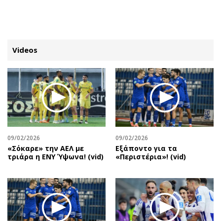
ΕΓΓΡΑΦΗ
ΕΙΣΟΔΟΣ
Videos
ΚΑΤΗΓΟΡΙΕΣ
ΣΥΝΔΕΣΗ
Κύπρος
Απόψεις
Παιδεία
Αρθρογραφία
Υγεία
The Hill
09/02/2026
09/02/2026
Πολιτική
Υγεία
«Σόκαρε» την ΑΕΛ με
Εξάποντο για τα
τριάρα η ΕΝΥ Ύψωνα! (vid)
«Περιστέρια»! (vid)
Βουλευτικές 2026
Αγγελίες
Εκλογές 2024
Ενοικιάζονται
Προεδρικές 2023
Πωλούνται
Δημοσκοπήσεις
Ζητούν εργασία
Διπλωματία
Θέσεις εργασίας