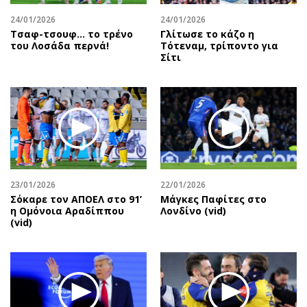
24/01/2026
24/01/2026
Τσαφ-τσουφ… το τρένο
Γλίτωσε το κάζο η
του Λοσάδα περνά!
Τότεναμ, τρίποντο για
Σίτι
23/01/2026
22/01/2026
Σόκαρε τον ΑΠΟΕΛ στο 91’
Μάγκες Παφίτες στο
η Ομόνοια Αραδίππου
Λονδίνο (vid)
(vid)