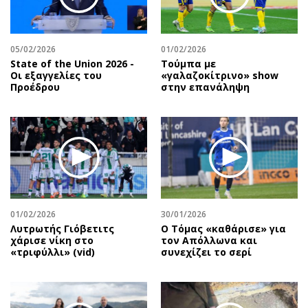
Περιβάλλον
Ταξίδια
Ελλάδα
Συνταγές
Κόσμος
Έξοδος
05/02/2026
01/02/2026
State of the Union 2026 -
Τούμπα με
Παράξενα
Media
Οι εξαγγελίες του
«γαλαζοκίτρινο» show
Πολιτισμός
Εκπομπές
Προέδρου
στην επανάληψη
Σινεμά
Wine routes
Θέατρο-Χορός
Podcasts
Μουσική
Uncut
Εικαστικά
Προσφορές
Βιβλίο
Προσωπικότητες στην ''Κ''
Χειρόγραφα
Επιστολές
01/02/2026
30/01/2026
Λυτρωτής Γιόβετιτς
Ο Τόμας «καθάρισε» για
χάρισε νίκη στο
τον Απόλλωνα και
«τριφύλλι» (vid)
συνεχίζει το σερί