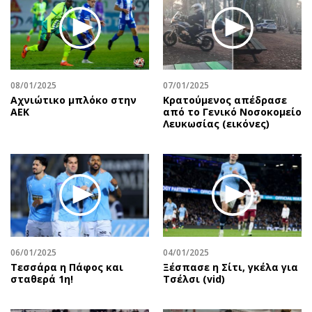
Περιβάλλον
Ταξίδια
Ελλάδα
Συνταγές
Κόσμος
Έξοδος
Παράξενα
Media
Πολιτισμός
Εκπομπές
08/01/2025
07/01/2025
Αχνιώτικο μπλόκο στην
Κρατούμενος απέδρασε
Σινεμά
Wine routes
ΑΕΚ
από το Γενικό Νοσοκομείο
Λευκωσίας (εικόνες)
Θέατρο-Χορός
Podcasts
Μουσική
Uncut
Εικαστικά
Προσφορές
Βιβλίο
Προσωπικότητες στην ''Κ''
Χειρόγραφα
Επιστολές
06/01/2025
04/01/2025
Τεσσάρα η Πάφος και
Ξέσπασε η Σίτι, γκέλα για
σταθερά 1η!
Τσέλσι (vid)