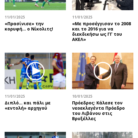
Αθλητισμός
Geek
Κύπρος
Νέα
11/01/2025
11/01/2025
«Πρασίνισε» την
«Με προσέγγισαν το 2008
Ελλάδα
Κινητά-tablets
κορυφή… ο Νίκολιτς!
και το 2016 για να
Διεθνή
Social
διεκδικήσω ως ΓΓ του
ΑΚΕΛ»
Κληρώσεις Allwyn
Αυτοκίνηση
Οικονομική
Αφιερώματα
Οικονομία
Πολιτική
Real Estate
Οικονομία
Επιχειρήσεις
Γενικά
Αγορές
Αναδρομές
Money Review
Πρόσωπα
11/01/2025
10/01/2025
Διπλό... και πάλι με
Πρόεδρος: Κάλεσε τον
AstroBank Properties
Περιβάλλον
«εντολή» αρχηγού
νεοεκλεγέντα Πρόεδρο
Trends
Good Life
του Λιβάνου στις
Βρυξέλλες
Ενέργεια
Γυναίκα
Ναυτιλία
Showbiz