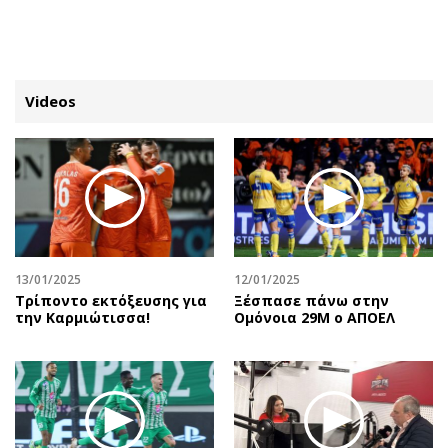
ΕΓΓΡΑΦΗ
ΕΙΣΟΔΟΣ
Videos
ΚΑΤΗΓΟΡΙΕΣ
ΣΥΝΔΕΣΗ
Κύπρος
Απόψεις
Παιδεία
Αρθρογραφία
Υγεία
The Hill
13/01/2025
12/01/2025
Πολιτική
Υγεία
Τρίποντο εκτόξευσης για
Ξέσπασε πάνω στην
την Καρμιώτισσα!
Ομόνοια 29Μ ο ΑΠΟΕΛ
Βουλευτικές 2026
Αγγελίες
Εκλογές 2024
Ενοικιάζονται
Προεδρικές 2023
Πωλούνται
Δημοσκοπήσεις
Ζητούν εργασία
Διπλωματία
Θέσεις εργασίας