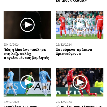
Κύπρος αλλάζει»
23/12/2024
22/12/2024
Πώς η Μοσάντ πούλησε
Χαρούμενα πράσινα
στη Χεζμπολάχ
Χριστούγεννα
παγιδευμένους βομβητές
22/12/2024
22/12/2024
Κουκλάρα ΑΕΚ στην
«Έπνιξε» την Τότεναμ με