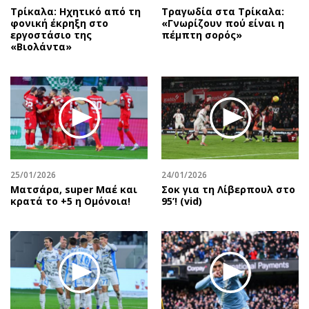
Τρίκαλα: Ηχητικό από τη
Τραγωδία στα Τρίκαλα:
φονική έκρηξη στο
«Γνωρίζουν πού είναι η
εργοστάσιο της
πέμπτη σορός»
«Βιολάντα»
25/01/2026
24/01/2026
Mατσάρα, super Μαέ και
Σοκ για τη Λίβερπουλ στο
κρατά το +5 η Ομόνοια!
95’! (vid)