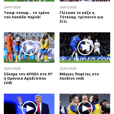
24/01/2026
24/01/2026
Τσαφ-τσουφ… το τρένο
Γλίτωσε το κάζο η
του Λοσάδα περνά!
Τότεναμ, τρίποντο για
Σίτι
23/01/2026
22/01/2026
Σόκαρε τον ΑΠΟΕΛ στο 91’
Μάγκες Παφίτες στο
η Ομόνοια Αραδίππου
Λονδίνο (vid)
(vid)