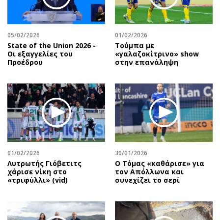
Περιβάλλον
Ταξίδια
Ελλάδα
Συνταγές
Κόσμος
Έξοδος
05/02/2026
01/02/2026
State of the Union 2026 -
Τούμπα με
Παράξενα
Media
Οι εξαγγελίες του
«γαλαζοκίτρινο» show
Πολιτισμός
Εκπομπές
Προέδρου
στην επανάληψη
Σινεμά
Wine routes
Θέατρο-Χορός
Podcasts
Μουσική
Uncut
Εικαστικά
Προσφορές
Βιβλίο
Προσωπικότητες στην ''Κ''
Χειρόγραφα
Επιστολές
01/02/2026
30/01/2026
Λυτρωτής Γιόβετιτς
Ο Τόμας «καθάρισε» για
χάρισε νίκη στο
τον Απόλλωνα και
«τριφύλλι» (vid)
συνεχίζει το σερί