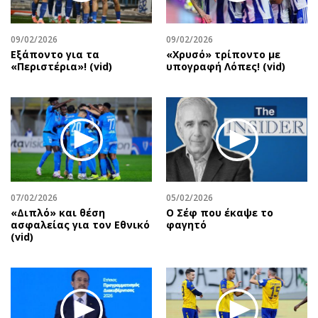
Αθλητισμός
Geek
Κύπρος
Νέα
09/02/2026
09/02/2026
Εξάποντο για τα
«Χρυσό» τρίποντο με
Ελλάδα
Κινητά-tablets
«Περιστέρια»! (vid)
υπογραφή Λόπες! (vid)
Διεθνή
Social
Κληρώσεις Allwyn
Αυτοκίνηση
Οικονομική
Αφιερώματα
Οικονομία
Πολιτική
Real Estate
Οικονομία
Επιχειρήσεις
Γενικά
Αγορές
Αναδρομές
07/02/2026
05/02/2026
«Διπλό» και θέση
Ο Σέφ που έκαψε το
Money Review
Πρόσωπα
ασφαλείας για τον Εθνικό
φαγητό
(vid)
AstroBank Properties
Περιβάλλον
Trends
Good Life
Ενέργεια
Γυναίκα
Ναυτιλία
Showbiz