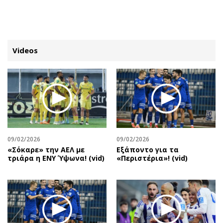
ΕΓΓΡΑΦΗ
ΕΙΣΟΔΟΣ
Videos
ΚΑΤΗΓΟΡΙΕΣ
ΣΥΝΔΕΣΗ
Κύπρος
Απόψεις
Παιδεία
Αρθρογραφία
Υγεία
The Hill
09/02/2026
09/02/2026
Πολιτική
Υγεία
«Σόκαρε» την ΑΕΛ με
Εξάποντο για τα
τριάρα η ΕΝΥ Ύψωνα! (vid)
«Περιστέρια»! (vid)
Βουλευτικές 2026
Αγγελίες
Εκλογές 2024
Ενοικιάζονται
Προεδρικές 2023
Πωλούνται
Δημοσκοπήσεις
Ζητούν εργασία
Διπλωματία
Θέσεις εργασίας