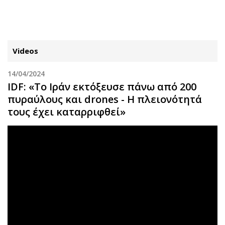
ΕΓΓΡΑΦΗ
ΕΙΣΟΔΟΣ
Videos
14/04/2024
ΚΑΤΗΓΟΡΙΕΣ
ΣΥΝΔΕΣΗ
IDF: «Το Ιράν εκτόξευσε πάνω από 200
πυραύλους και drones - Η πλειονότητά
Κύπρος
Απόψεις
τους έχει καταρριφθεί»
Παιδεία
Αρθρογραφία
Υγεία
The Hill
Πολιτική
Υγεία
Βουλευτικές 2026
Αγγελίες
Εκλογές 2024
Ενοικιάζονται
Προεδρικές 2023
Πωλούνται
Δημοσκοπήσεις
Ζητούν εργασία
Διπλωματία
Θέσεις εργασίας