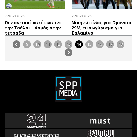
22/02/2025
22/02/2025
Οι δανεικοί «σκότωσαν»
Νίκη ελπίδας για Ομόνοια
την Τσέλσι - Χαμός στην
29Μ, πισωγύρισμα για
τετράδα
Σαλαμίνα
9
10
11
12
13
14
15
16
17
18