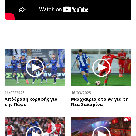
Αθλητισμός
Geek
Κύπρος
Νέα
Ελλάδα
Κινητά-tablets
Διεθνή
Social
Κληρώσεις Allwyn
Αυτοκίνηση
Οικονομική
Αφιερώματα
Οικονομία
Πολιτική
Real Estate
Οικονομία
Επιχειρήσεις
Γενικά
Αγορές
Αναδρομές
16/03/2025
16/03/2025
Money Review
Πρόσωπα
Απόδραση κορυφής για
Μα(χ)αιριά στο 96’ για τη
AstroBank Properties
Περιβάλλον
την Πάφο
Νέα Σαλαμίνα
Trends
Good Life
Ενέργεια
Γυναίκα
Ναυτιλία
Showbiz