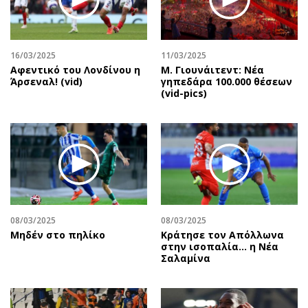
Περιβάλλον
Ταξίδια
Ελλάδα
Συνταγές
Κόσμος
Έξοδος
16/03/2025
11/03/2025
Παράξενα
Media
Αφεντικό του Λονδίνου η
Μ. Γιουνάιτεντ: Νέα
Άρσεναλ! (vid)
γηπεδάρα 100.000 θέσεων
Πολιτισμός
Εκπομπές
(vid-pics)
Σινεμά
Wine routes
Θέατρο-Χορός
Podcasts
Μουσική
Uncut
Εικαστικά
Προσφορές
Βιβλίο
Προσωπικότητες στην ''Κ''
Χειρόγραφα
Επιστολές
08/03/2025
08/03/2025
Μηδέν στο πηλίκο
Κράτησε τον Απόλλωνα
στην ισοπαλία… η Νέα
Σαλαμίνα