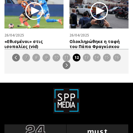
26/04/2025
26/04/2025
«Εθισμένοι» στις
Ολοκληρώθηκε η ταφή
ισοπαλίες (vid)
του Πάπα Φραγκίσκου
7
8
9
10
11
12
13
14
15
16