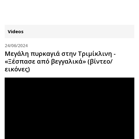
ΕΓΓΡΑΦΗ
ΕΙΣΟΔΟΣ
Videos
24/06/2024
ΚΑΤΗΓΟΡΙΕΣ
ΣΥΝΔΕΣΗ
Μεγάλη πυρκαγιά στην Τριμίκλινη -
«Ξέσπασε από βεγγαλικά» (βίντεο/
Κύπρος
Απόψεις
εικόνες)
Παιδεία
Αρθρογραφία
Υγεία
The Hill
Πολιτική
Υγεία
Βουλευτικές 2026
Αγγελίες
Εκλογές 2024
Ενοικιάζονται
Προεδρικές 2023
Πωλούνται
Δημοσκοπήσεις
Ζητούν εργασία
Διπλωματία
Θέσεις εργασίας