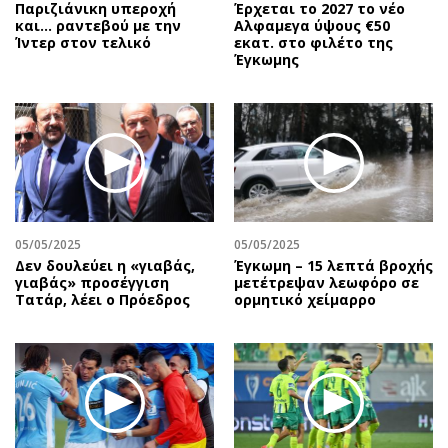
Παριζιάνικη υπεροχή
Έρχεται το 2027 το νέο
και... ραντεβού με την
Aλφαμεγα ύψους €50
Ίντερ στον τελικό
εκατ. στο φιλέτο της
Έγκωμης
05/05/2025
05/05/2025
Δεν δουλεύει η «γιαβάς,
Έγκωμη – 15 λεπτά βροχής
γιαβάς» προσέγγιση
μετέτρεψαν λεωφόρο σε
Τατάρ, λέει ο Πρόεδρος
ορμητικό χείμαρρο