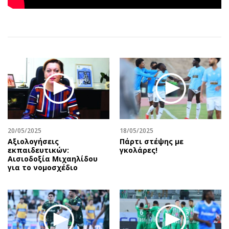
Αθλητισμός
Geek
Κύπρος
Νέα
Ελλάδα
Κινητά-tablets
Διεθνή
Social
Κληρώσεις Allwyn
Αυτοκίνηση
Οικονομική
Αφιερώματα
Οικονομία
Πολιτική
Real Estate
Οικονομία
Επιχειρήσεις
Γενικά
20/05/2025
18/05/2025
Αξιολογήσεις
Πάρτι στέψης με
Αγορές
Αναδρομές
εκπαιδευτικών:
γκολάρες!
Money Review
Πρόσωπα
Αισιοδοξία Μιχαηλίδου
για το νομοσχέδιο
AstroBank Properties
Περιβάλλον
Trends
Good Life
Ενέργεια
Γυναίκα
Ναυτιλία
Showbiz