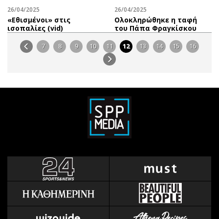
26/04/2025
26/04/2025
«Εθισμένοι» στις
Ολοκληρώθηκε η ταφή
ισοπαλίες (vid)
του Πάπα Φραγκίσκου
7
8
9
10
11
12
13
14
15
16