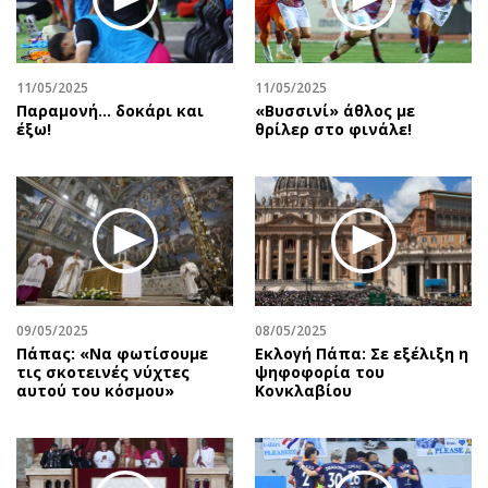
11/05/2025
11/05/2025
Παραμονή… δοκάρι και
«Βυσσινί» άθλος με
έξω!
θρίλερ στο φινάλε!
09/05/2025
08/05/2025
Πάπας: «Να φωτίσουμε
Εκλογή Πάπα: Σε εξέλιξη η
τις σκοτεινές νύχτες
ψηφοφορία του
αυτού του κόσμου»
Κονκλαβίου