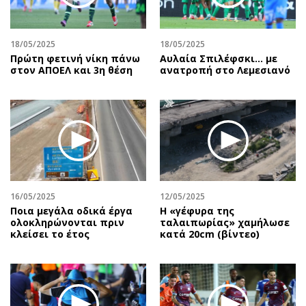
Περιβάλλον
Ταξίδια
Ελλάδα
Συνταγές
Κόσμος
Έξοδος
18/05/2025
18/05/2025
Πρώτη φετινή νίκη πάνω
Αυλαία Σπιλέφσκι... με
Παράξενα
Media
στον ΑΠΟΕΛ και 3η θέση
ανατροπή στο Λεμεσιανό
Πολιτισμός
Εκπομπές
Σινεμά
Wine routes
Θέατρο-Χορός
Podcasts
Μουσική
Uncut
Εικαστικά
Προσφορές
Βιβλίο
Προσωπικότητες στην ''Κ''
16/05/2025
12/05/2025
Χειρόγραφα
Επιστολές
Ποια μεγάλα οδικά έργα
H «γέφυρα της
ολοκληρώνονται πριν
ταλαιπωρίας» χαμήλωσε
κλείσει το έτος
κατά 20cm (βίντεο)