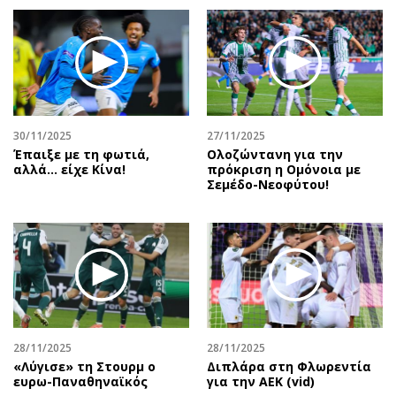
30/11/2025
27/11/2025
Έπαιξε με τη φωτιά,
Ολοζώντανη για την
αλλά… είχε Κίνα!
πρόκριση η Ομόνοια με
Σεμέδο-Νεοφύτου!
28/11/2025
28/11/2025
«Λύγισε» τη Στουρμ ο
Διπλάρα στη Φλωρεντία
ευρω-Παναθηναϊκός
για την ΑΕΚ (vid)