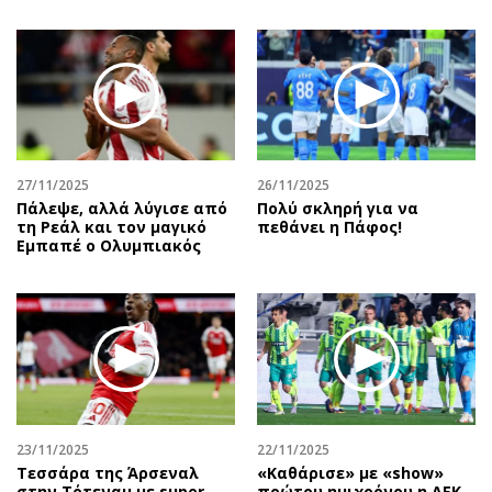
27/11/2025
26/11/2025
Πάλεψε, αλλά λύγισε από
Πολύ σκληρή για να
τη Ρεάλ και τον μαγικό
πεθάνει η Πάφος!
Εμπαπέ ο Ολυμπιακός
23/11/2025
22/11/2025
Τεσσάρα της Άρσεναλ
«Καθάρισε» με «show»
στην Τότεναμ με super
πρώτου ημιχρόνου η ΑΕΚ