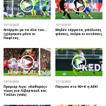
Περιβάλλον
Ταξίδια
Ελλάδα
Συνταγές
Κόσμος
Έξοδος
Παράξενα
Media
15/12/2025
13/12/2025
Πολιτισμός
Εκπομπές
Ντέρμπι με τα όλα του…
Μηδέν τέρματα, μπόλικες
(χ)άρηκαν μόνο οι
φάσεις, νεύρα κι εντάσεις
Σινεμά
Wine routes
Παφίτες
Θέατρο-Χορός
Podcasts
Μουσική
Uncut
Εικαστικά
Προσφορές
Βιβλίο
Προσωπικότητες στην ''Κ''
Χειρόγραφα
Επιστολές
13/12/2025
11/12/2025
Πρεμιερ Λιγκ: «Καθαρές»
Πάγωσε στο 90+4' η ΑΕΚ!
νίκες για Λίβερπουλ και
Τσέλσι (vids)