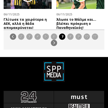
06/11/2025
06/11/2025
Γλίτωσε τα χειρότερα η
Άλωσε το Μάλμε και...
ΑΕΚ, αλλά η 8άδα
βλέπει πρόκριση ο
απομακρύνεται!
Παναθηναϊκός!
2
3
4
5
6
7
8
9
10
11