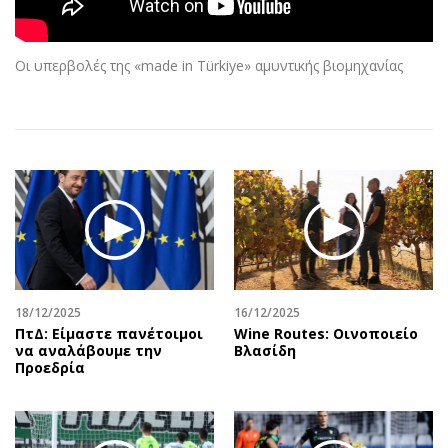
Αθλητισμός
Geek
Κύπρος
Νέα
Οι υπερβολές της «made in Türkiye» αμυντικής βιομηχανίας
Ελλάδα
Κινητά-tablets
Διεθνή
Social
Κληρώσεις Allwyn
Αυτοκίνηση
Οικονομική
Αφιερώματα
Οικονομία
Πολιτική
Real Estate
Οικονομία
Επιχειρήσεις
Γενικά
Αγορές
Αναδρομές
Money Review
Πρόσωπα
18/12/2025
16/12/2025
ΠτΔ: Είμαστε πανέτοιμοι
Wine Routes: Οινοποιείο
AstroBank Properties
Περιβάλλον
να αναλάβουμε την
Βλασίδη
Trends
Good Life
Προεδρία
Ενέργεια
Γυναίκα
Ναυτιλία
Showbiz