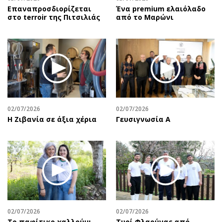
Επαναπροσδιορίζεται
Ένα premium ελαιόλαδο
στο terroir της Πιτσιλιάς
από το Μαρώνι
02/07/2026
02/07/2026
Η Ζιβανία σε άξια χέρια
Γευσιγνωσία Α
02/07/2026
02/07/2026
Το παφίτικο χαλλούμι
Τυρί Φλαούνας από