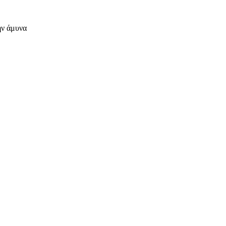
ην άμυνα