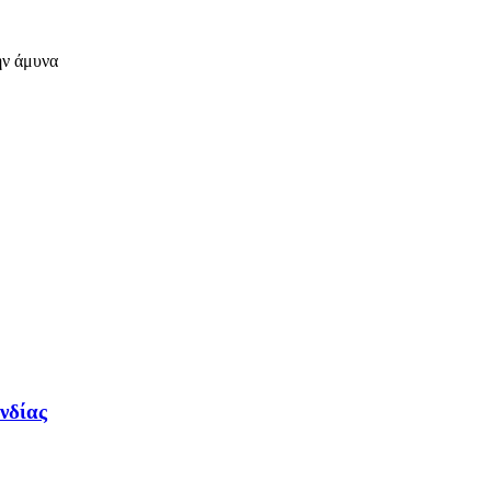
ην άμυνα
νδίας