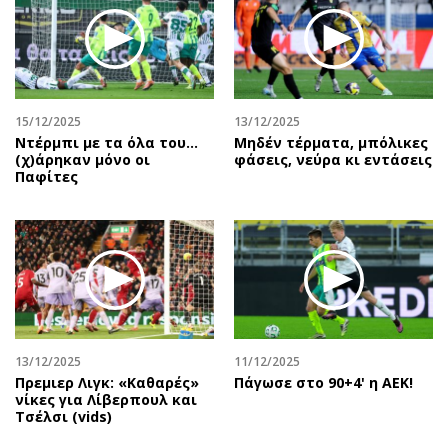
Περιβάλλον
Ταξίδια
Ελλάδα
Συνταγές
Κόσμος
Έξοδος
Παράξενα
Media
Πολιτισμός
Εκπομπές
15/12/2025
13/12/2025
Ντέρμπι με τα όλα του…
Μηδέν τέρματα, μπόλικες
Σινεμά
Wine routes
(χ)άρηκαν μόνο οι
φάσεις, νεύρα κι εντάσεις
Παφίτες
Θέατρο-Χορός
Podcasts
Μουσική
Uncut
Εικαστικά
Προσφορές
Βιβλίο
Προσωπικότητες στην ''Κ''
Χειρόγραφα
Επιστολές
13/12/2025
11/12/2025
Πρεμιερ Λιγκ: «Καθαρές»
Πάγωσε στο 90+4' η ΑΕΚ!
νίκες για Λίβερπουλ και
Τσέλσι (vids)