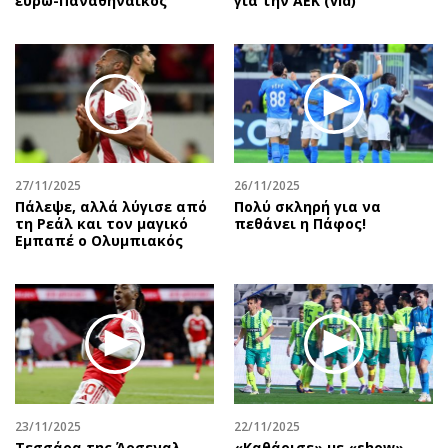
ευρω-Παναθηναϊκός
για την ΑΕΚ (vid)
27/11/2025
26/11/2025
Πάλεψε, αλλά λύγισε από
Πολύ σκληρή για να
τη Ρεάλ και τον μαγικό
πεθάνει η Πάφος!
Εμπαπέ ο Ολυμπιακός
23/11/2025
22/11/2025
Τεσσάρα της Άρσεναλ
«Καθάρισε» με «show»