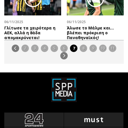
06/11/2025
06/11/2025
Γλίτωσε τα χειρότερα η
Άλωσε το Μάλμε και...
ΑΕΚ, αλλά η 8άδα
βλέπει πρόκριση ο
απομακρύνεται!
Παναθηναϊκός!
2
3
4
5
6
7
8
9
10
11