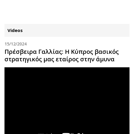
ΕΓΓΡΑΦΗ
ΕΙΣΟΔΟΣ
Videos
15/12/2024
ΚΑΤΗΓΟΡΙΕΣ
ΣΥΝΔΕΣΗ
Πρέσβειρα Γαλλίας: Η Κύπρος βασικός
στρατηγικός μας εταίρος στην άμυνα
Κύπρος
Απόψεις
Παιδεία
Αρθρογραφία
Υγεία
The Hill
Πολιτική
Υγεία
Βουλευτικές 2026
Αγγελίες
Εκλογές 2024
Ενοικιάζονται
Προεδρικές 2023
Πωλούνται
Δημοσκοπήσεις
Ζητούν εργασία
Διπλωματία
Θέσεις εργασίας