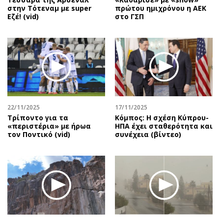
στην Τότεναμ με super
πρώτου ημιχρόνου η ΑΕΚ
Εζέ! (vid)
στο ΓΣΠ
22/11/2025
17/11/2025
Τρίποντο για τα
Κόμπος: Η σχέση Κύπρου-
«περιστέρια» με ήρωα
ΗΠΑ έχει σταθερότητα και
τον Ποντικό (vid)
συνέχεια (βίντεο)