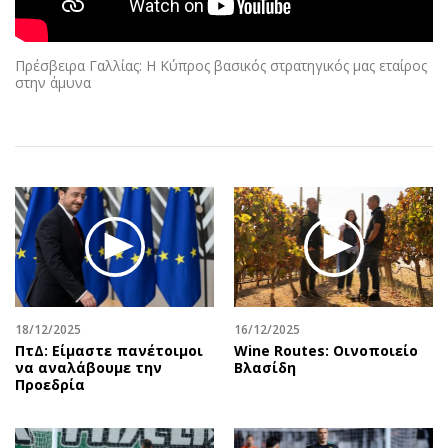
Αθλητισμός
Geek
Κύπρος
Νέα
Πρέσβειρα Γαλλίας: Η Κύπρος βασικός στρατηγικός μας εταίρος
Ελλάδα
Κινητά-tablets
στην άμυνα
Διεθνή
Social
Κληρώσεις Allwyn
Αυτοκίνηση
Οικονομική
Αφιερώματα
Οικονομία
Πολιτική
Real Estate
Οικονομία
Επιχειρήσεις
Γενικά
Αγορές
Αναδρομές
Money Review
Πρόσωπα
18/12/2025
16/12/2025
AstroBank Properties
Περιβάλλον
ΠτΔ: Είμαστε πανέτοιμοι
Wine Routes: Οινοποιείο
Trends
Good Life
να αναλάβουμε την
Βλασίδη
Προεδρία
Ενέργεια
Γυναίκα
Ναυτιλία
Showbiz