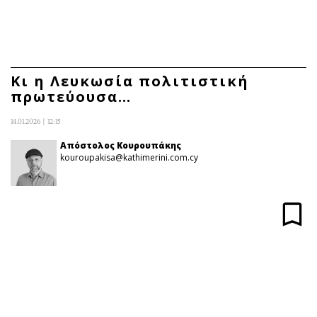
ΕΓΓΡΑΦΗ
ΕΙΣΟΔΟΣ
Κι η Λευκωσία πολιτιστική
πρωτεύουσα…
ΚΑΤΗΓΟΡΙΕΣ
ΣΥΝΔΕΣΗ
14.01.2026 | 12:15
Κύπρος
Απόψεις
Απόστολος Κουρουπάκης
kouroupakisa@kathimerini.com.cy
Παιδεία
Αρθρογραφία
Υγεία
The Hill
Πολιτική
Υγεία
Βουλευτικές 2026
Αγγελίες
Εκλογές 2024
Ενοικιάζονται
Προεδρικές 2023
Πωλούνται
Δημοσκοπήσεις
Ζητούν εργασία
Διπλωματία
Θέσεις εργασίας