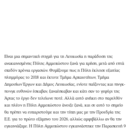
Αθλητισμός
Geek
Κύπρος
Νέα
Ελλάδα
Κινητά-tablets
Διεθνή
Social
Κληρώσεις Allwyn
Αυτοκίνηση
Οικονομική
Αφιερώματα
Οικονομία
Πολιτική
Είναι μια σημαντική στιγμή για τη Λευκωσία η παράδοση της
ανακαινισμένης Πύλης Αμμοχώστου ξανά για χρήση, μετά από επτά
Real Estate
Οικονομία
σχεδόν χρόνια εργασιών. Θυμίζουμε πως η Πύλη έκλεισε εξαιτίας
Επιχειρήσεις
Γενικά
πλημμύρας το 2018 και έκτοτε Τμήμα Αρχαιοτήτων, Τμήμα
Αγορές
Αναδρομές
Δημοσίων Έργων και Δήμος Λευκωσίας, ενίοτε παίζοντας και πινγκ-
Money Review
Πρόσωπα
πονγκ ευθυνών έσκαβαν, ξαναέσκαβαν και κάτι σαν το γεφύρι της
AstroBank Properties
Περιβάλλον
Άρτας το έργο δεν τελείωνε ποτέ. Αλλά αυτό ανήκει στο παρελθόν
και πλέον η Πύλη Αμμοχώστου άνοιξε ξανά, και σε αυτό το σημείο
Trends
Good Life
θα πρέπει να ευχαριστούμε και την τύχη μας με την Προεδρία της
Ενέργεια
Γυναίκα
Ε.Ε. για το πρώτο εξάμηνο του 2026, αλλιώς αμφιβάλλω αν θα την
Ναυτιλία
Showbiz
εγκαινιάζαμε. Η Πύλη Αμμοχώστου εγκαινιάστηκε την Παρασκευή 9