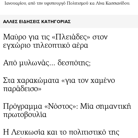
Περιβάλλον
Ταξίδια
Ιανουαρίου, από την υφυπουργό Πολιτισμού κα Λίνα Κασσιανίδου.
Ελλάδα
Συνταγές
Κόσμος
Έξοδος
ΑΛΛΕΣ ΕΙΔΗΣΕΙΣ ΚΑΤΗΓΟΡΙΑΣ
Παράξενα
Media
Μαύρο για τις «Πλειάδες» στον
Πολιτισμός
Εκπομπές
εγχώριο τηλεοπτικό αέρα
Σινεμά
Wine routes
Θέατρο-Χορός
Podcasts
Από μυλωνάς… δεσπότης;
Μουσική
Uncut
Εικαστικά
Προσφορές
Στα χαρακώματα «για τον χαμένο
Βιβλίο
Προσωπικότητες στην ''Κ''
παράδεισο»
Χειρόγραφα
Επιστολές
Πρόγραμμα «Νόστος»: Μία σημαντική
πρωτοβουλία
Η Λευκωσία και το πολιτιστικό της