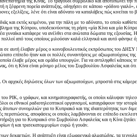
επιστήμια της Κίνας. Το τραγούδι συμβολικό και αποτυπώνει την πορ
ή η ξέφρενη πορεία ανάπτυξης, οδηγήσει σε κάποιο «ρόδινο γιαλό», 
νες εξελίξεις, λένε ότι είναι αδύνατο να καταλάβεις πώς κινείται το
άς και εκτός κειμένου, για την πάλη με το αδύνατο, το οποίο καθίστα
όβλημα της Κύπρου, υποδεικνύοντας τη ρήση «μία Κίνα και μία Κύπρ
νέα γυναίκα κατάφερε να ανέλθει στα ανώτατα δώματα της εξουσίας. Η
ς, πολλοί από τους οποίους μιλούσαν καλά ελληνικά και αυτό φάνηκε όχ
και σε αυτή έλαβαν μέρος ο κοινοβουλευτικός εκπρόσωπος του ΔΗΣΥ 
ατο επίπεδο ήταν και οι πολλές συναντήσεις με αξιωματούχους της
οποία έλαβε μέρος και ομάδα υπουργών. Για να αντιληφθεί κάποιος τ
ας, ότι η Κίνα είναι μόνιμο μέλος του Συμβουλίου Ασφαλείας και ότι
. Οι αρχικές δηλώσεις όλων των αξιωματούχων, μπροστά στις κάμερε
ου ΡΙΚ, ο γράφων, και κινηματογραφιστής, οι οποίοι κάλυψαν τηλεοπ
λοι οι εθνικοί ραδιοτηλεοπτικοί οργανισμοί, καταγράφουν την ιστορ
ς άτυπων συνομιλιών για το Κυπριακό και της ιδιαιτερότητας των δι
ές περιπτώσεις, αποφάσεις οι οποίες λαμβάνονται σε επίπεδο εκτελεστ
τήριξη για το Κυπριακό στο Συμβούλιο Ασφαλείας και η Κίνα ζητάει 
υρίων ή και τρισεκατομμυρίων ευρώ ή γουάν.
νων δεκαετιών. Η ανάπτυξη είναι εξωφρενικά αλματώδης, τα τεχνολογ