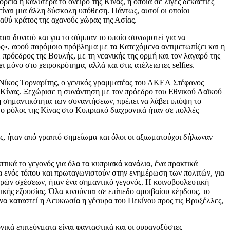
εία ή καλύτερα το όνειρο της Κίνας, η οποία σε λίγες δεκαετίες
είναι μια άλλη δύσκολη υπόθεση. Πάντως, αυτοί οι οποίοι
 βαθύ κράτος της αχανούς χώρας της Ασίας.
ται δυνατό και για το σύμπαν το οποίο συνωμοτεί για να
ος», αφού παρόμοιο πρόβλημα με τα Κατεχόμενα αντιμετωπίζει και η
 πρόεδρος της Βουλής, με τη νεανικής της ορμή και τον λαγαρό της
ι μόνο στο χειροκρότημα, αλλά και στις ατέλειωτες selfies.
Νίκος Τορναρίτης, ο γενικός γραμματέας του ΑΚΕΛ Στέφανος
 Κίνας. Ξεχώρισε η συνάντηση με τον πρόεδρο του Εθνικού Λαϊκού
η σημαντικότητα των συναντήσεων, πρέπει να λάβει υπόψη το
 ο ρόλος της Κίνας στο Κυπριακό διαχρονικά ήταν σε πολλές
ς, ήταν από γραπτό σημείωμα και όλοι οι αξιωματούχοι δήλωναν
τικά το γεγονός για όλα τα κυπριακά κανάλια, ένα πρακτικά
ία ενός τόπου και πρωταγωνιστούν στην ενημέρωση των πολιτών, για
μερών σχέσεων, ήταν ένα σημαντικό γεγονός. Η κοινοβουλευτική
ικής εξουσίας. Όλα κινούνται σε επίπεδο αμοιβαίου κέρδους, το
να καταστεί η Λευκωσία η γέφυρα του Πεκίνου προς τις Βρυξέλλες,
ικά επιτεύγματα είναι φανταστικά και οι ουρανοξύστες