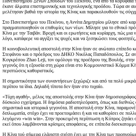
Πανεπιστημίου Ξένων Σπουδών του Πεκίνου, ένα από τα κορυφαία παν
έκανε άλματα επιστημονικής και τεχνολογικής προόδου. Τώρα αν αυτ
μελέτησαν βαθιά την ιστορία της Κίνας και παρακολουθούν τις σύγχρο
Στο Πανεπιστήμιο του Πεκίνου, η Αννίτα Δημητρίου μίλησε από καρδι
πραγματοποιηθούν οι επιθυμίες των νέων. Μίλησε για το εθνικό πρ
Κίνα με την Ταιβάν. Βροχή και οι ερωτήσεις και κυρίαρχη, πώς μια 
λόγο, κατάφερε να αγγίξει τις ψυχές και να ξεσηκώσει τους φοιτητέ
Η κοινοβουλευτική αποστολή στην Κίνα ήταν σε ανώτατο επίπεδο 
Στεφάνου και ο πρόεδρος του ΔΗΚΟ Νικόλας Παπαδόπουλος. Σε ανώτ
Κογκρέσου Zhao Leji, τον ομόλογο της προέδρου της Βουλής, στην 
γεγονός ότι η εξουσία στη χώρα είναι στο Κομμουνιστικό Κόμμα Κίν
περιπτώσεις καθοριστικός.
Η σημαντικότητα των συναντήσεων ξεχώριζε και από τα πολύ μικρά
περίπου τα ίδια. Δηλαδή τίποτα δεν ήταν στο τυχαίο.
«Τύχη αγαθή», μέλος της αποστολής στην Κίνα ήταν δημοσιογράφος τ
δύσκολο εγχείρημα. Η δημόσια ραδιοτηλεόραση, όπως και διεθνώς ό
σημαντικά και ιστορικά γεγονότα. Η αποστολή στην Κίνα, παραμονέ
διπλωματία, στόχο έχει να προετοιμάσει ή και να καθορίσει σε πολλ
λεγόμενο «win win». Στην προκειμένη περίπτωση η Κύπρος ζητάει σ
εκεί όπου λαμβάνονται κρίσιμες αποφάσεις, σε επίπεδα δισεκατομμ
Η Κίνα τού σήμερα ελάχιστη σχέση έχει με την Κίνα των προηγούμε