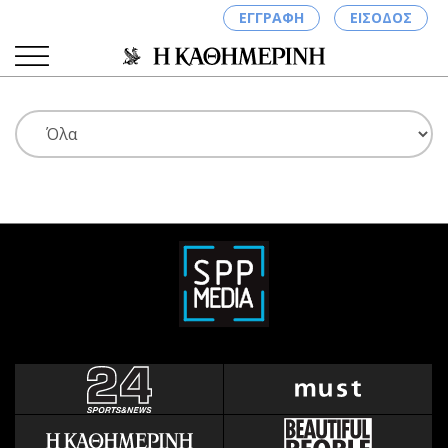
ΕΓΓΡΑΦΗ
ΕΙΣΟΔΟΣ
ΚΑΤΗΓΟΡΙΕΣ
ΣΥΝΔΕΣΗ
Κύπρος
Απόψεις
Παιδεία
Αρθρογραφία
Υγεία
The Hill
Πολιτική
Υγεία
Βουλευτικές 2026
Αγγελίες
Εκλογές 2024
Ενοικιάζονται
Προεδρικές 2023
Πωλούνται
Δημοσκοπήσεις
Ζητούν εργασία
Διπλωματία
Θέσεις εργασίας