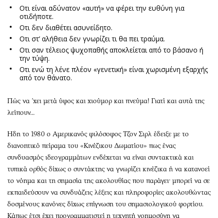
Οτι είναι αδύνατον «αυτή» να φέρει την ευθύνη για
οτιδήποτε.
Oτι δεν διαθέτει ασυνείδητο.
Oτι στ’ αλήθεια δεν γνωρίζει τι θα πει τραύμα.
Oτι σαν τέλειος ψυχοπαθής αποκλείεται από το βάσανο ή
την τύψη.
Oτι ενώ τη λένε πλέον «γενετική» είναι χωρισμένη εξαρχής
από τον θάνατο.
Πώς να ’χει μετά ύφος και χιούμορ και πνεύμα! Γιατί και αυτά της
λείπουν...
Hδη το 1980 ο Αμερικανός φιλόσοφος Τζον Σιρλ έδειξε με το
διανοητικό πείραμα του «Κινέζικου Δωματίου» πως ένας
συνδυασμός ιδεογραμμάτων ενδέχεται να είναι συντακτικά και
τυπικά ορθός δίχως ο συντάκτης να γνωρίζει κινέζικα ή να κατανοεί
το νόημα και τη σημασία της ακολουθίας που παράγει· μπορεί να σε
εκπαιδεύσουν να συνδυάζεις λέξεις και πληροφορίες ακολουθώντας
δοσμένους κανόνες δίχως επίγνωση του σημασιολογικού φορτίου.
Κάπως έτσι έχει προγραμματιστεί η τεχνητή νοημοσύνη να