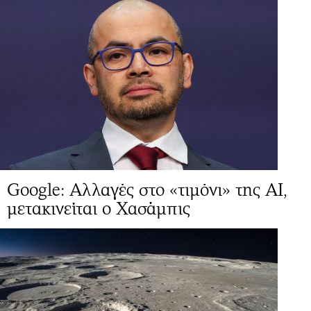
Google: Αλλαγές στo «τιμόνι» της ΑΙ,
μετακινείται ο Χασάμπις