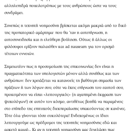
αλληλεπιδρά ποικιλοτρόπως με τους ανθρώπους ώστε να τους
συνδράμει.
Συνεπώς η τεχνητή νοημοσύνη βρίσκεται ακόμη μακριά από το δικό
της προπατορικό αμάρτημα· που θα ’ταν η αυτεπίγνωση, η
αυτοσυνειδησία και η ελεύθερη βούληση. Ούτως ή άλλως οι
φιλόσοφοι ερίζουν παλαιόθεν και ad nauseam για τον ορισμό
τέτοιων εννοιών.
Σημειωτέον πως η προσομοίωση της επικοινωνίας δεν είναι η
πραγματικότητα των υπολογιστών μόνον αλλά συνήθως και των
ανθρώπων: δεν χρειάζεται να κατανοείς τη βαθύτερη σημασία των
πράξεων ή των λόγων σου, ούτε να έχεις επίγνωση του εαυτού σου,
προκειμένου να είσαι «λειτουργικός» (η αγαπημένη έκφραση των
ψυχολόγων!) σε αυτόν τον κόσμο, αντιθέτως βοηθά να παραμένεις
στο επίπεδο της επιτυχούς διεκπεραίωσης υπακούοντας σε κανόνες.
Τότε όλα γίνονται τόσο ευκολότερα! Ενδεχομένως οι ίδιοι
λειτουργούμε ως πρόδρομοι της τεχνητής νοημοσύνης εδώ και
αρκετό καιρό... Κι αν η τεχνητή νοημοσύνη μας ξεγελάσει πως