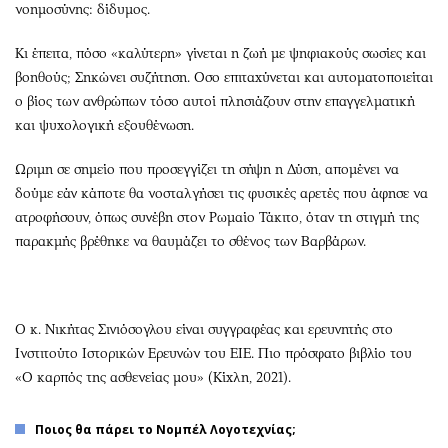
νοημοσύνης: δίδυμος.
Κι έπειτα, πόσο «καλύτερη» γίνεται η ζωή με ψηφιακούς σωσίες και
βοηθούς; Σηκώνει συζήτηση. Οσο επιταχύνεται και αυτοματοποιείται
ο βίος των ανθρώπων τόσο αυτοί πλησιάζουν στην επαγγελματική
και ψυχολογική εξουθένωση.
Ωριμη σε σημείο που προσεγγίζει τη σήψη η Δύση, απομένει να
δούμε εάν κάποτε θα νοσταλγήσει τις φυσικές αρετές που άφησε να
ατροφήσουν, όπως συνέβη στον Ρωμαίο Τάκιτο, όταν τη στιγμή της
παρακμής βρέθηκε να θαυμάζει το σθένος των Βαρβάρων.
Ο κ. Νικήτας Σινιόσογλου είναι συγγραφέας και ερευνητής στο
Ινστιτούτο Ιστορικών Ερευνών του ΕΙΕ. Πιο πρόσφατο βιβλίο του
«Ο καρπός της ασθενείας μου» (Κίχλη, 2021).
Ποιος θα πάρει το Νομπέλ Λογοτεχνίας;