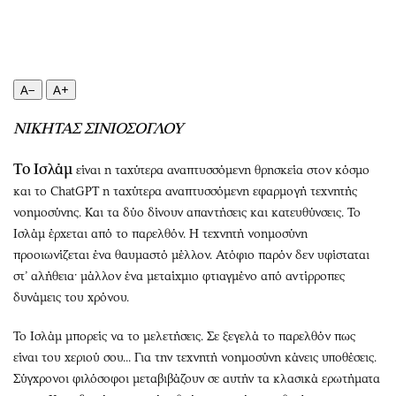
Περιβάλλον
Ταξίδια
Ελλάδα
Συνταγές
Κόσμος
Έξοδος
Παράξενα
Media
A−
A+
Πολιτισμός
Εκπομπές
ΝΙΚΗΤΑΣ ΣΙΝΙΟΣΟΓΛΟΥ
Σινεμά
Wine routes
Θέατρο-Χορός
Podcasts
Το Ισλάμ
είναι η ταχύτερα αναπτυσσόμενη θρησκεία στον κόσμο
Μουσική
Uncut
και το ChatGPT η ταχύτερα αναπτυσσόμενη εφαρμογή τεχνητής
Εικαστικά
Προσφορές
νοημοσύνης. Και τα δύο δίνουν απαντήσεις και κατευθύνσεις. Το
Ισλάμ έρχεται από το παρελθόν. Η τεχνητή νοημοσύνη
Βιβλίο
Προσωπικότητες στην ''Κ''
προοιωνίζεται ένα θαυμαστό μέλλον. Ατόφιο παρόν δεν υφίσταται
Χειρόγραφα
Επιστολές
στ’ αλήθεια· μάλλον ένα μεταίχμιο φτιαγμένο από αντίρροπες
δυνάμεις του χρόνου.
Το Ισλάμ μπορείς να το μελετήσεις. Σε ξεγελά το παρελθόν πως
είναι του χεριού σου... Για την τεχνητή νοημοσύνη κάνεις υποθέσεις.
Σύγχρονοι φιλόσοφοι μεταβιβάζουν σε αυτήν τα κλασικά ερωτήματα