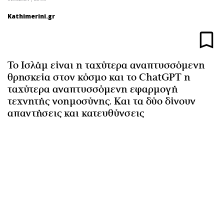
Αθλητισμός
Geek
Kathimerini.gr
Κύπρος
Νέα
Ελλάδα
Κινητά-tablets
Διεθνή
Social
Το Ισλάμ είναι η ταχύτερα αναπτυσσόμενη
Κληρώσεις Allwyn
Αυτοκίνηση
θρησκεία στον κόσμο και το ChatGPT η
Οικονομική
Αφιερώματα
ταχύτερα αναπτυσσόμενη εφαρμογή
Οικονομία
Πολιτική
τεχνητής νοημοσύνης. Και τα δύο δίνουν
Real Estate
Οικονομία
απαντήσεις και κατευθύνσεις
Επιχειρήσεις
Γενικά
Αγορές
Αναδρομές
Money Review
Πρόσωπα
AstroBank Properties
Περιβάλλον
Trends
Good Life
Ενέργεια
Γυναίκα
Ναυτιλία
Showbiz