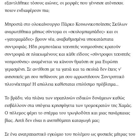
εξαντλήθηκε τόσους αιώνες, οι μορφές που γέννησε ατόνησαν,
ποιον ενδιαφέρουν πια;
Μπροστά στο ολοκαίνουργιο Πάρκο Κοινωνικοποίησης Σκύλων
αναρωτήθηκα μήπως σύντομα οι «σκυλομπαμπάδες» και οι
«γατομαμάδες» βρουν νέα, αναβαθμισμένα υποκατάστατα
συντροφιάς. Ηδη ρομποτάκια τεχνητής νοημοσύνης κρατούν
συντροφιά σε ηλικιωμένους και κάθε είδους «σύντροφοι τεχνητής
νοημοσύνης» αναμένεται να κάνουν θραύση σε μια Ευρώπη
γερασμένη. Σε αντίθεση με τα γατιά και τα σκυλιά δεν έχεις ν’
ανησυχείς μη σου πεθάνουν, μη σου αρρωστήσουν. Συντριπτικό
πλεονέκτημα! Η απώλεια καθίσταται επιλύσιμο πρόβλημα...
Το βράδυ, νέα πλάνα των ισραηλινών ειδικών δυνάμεων καθώς
εισβάλλουν στα υπόγεια κρησφύγετα των τρομοκρατών της Χαμάς.
Ο πόλεμος φέρει το σπέρμα του τρωγλοδύτη και μιας πανάρχαιας
βίας. Αυτή δεν είναι η ανεπιθύμητη καταγωγή μας;
Σε ένα ανατριχιαστικό εγκώμιο του πολέμου ως φυσικής μήτρας του