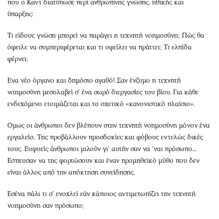
που ο Καντ διατύπωσε περί ανθρώπινης γνώσης, ηθικής και
ύπαρξης:
Τι είδους γνώση μπορεί να παράγει η τεχνητή νοημοσύνη; Πώς θα
όφειλε να συμπεριφέρεται και τι οφείλει να πράττει; Τι ελπίδα
φέρνει;
Ενα νέο όργανο και δημόσιο αγαθό! Σαν ένζυμο η τεχνητή
νοημοσύνη μεσολαβεί σ’ ένα σωρό διεργασίες του βίου. Για κάθε
ενδεχόμενο ετοιμάζεται και το σχετικό «κανονιστικό πλαίσιο».
Ομως οι άνθρωποι δεν βλέπουν στην τεχνητή νοημοσύνη μόνον ένα
εργαλείο. Της προβάλλουν προσδοκίες και φόβους εντελώς δικές
τους. Ευφυείς άνθρωποι μιλούν γι’ αυτήν σαν να ’ναι πρόσωπο...
Εσπευσαν να της φορτώσουν και έναν προμηθεϊκό μύθο που δεν
είναι άλλος από την απόκτηση συνείδησης.
Εσένα πάλι τι σ’ ενοχλεί εάν κάποιος αντιμετωπίζει την τεχνητή
νοημοσύνη σαν πρόσωπο;