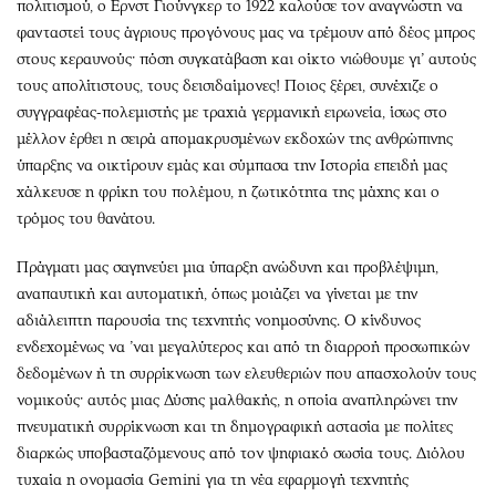
πολιτισμού, ο Ερνστ Γιούνγκερ το 1922 καλούσε τον αναγνώστη να
φανταστεί τους άγριους προγόνους μας να τρέμουν από δέος μπρος
στους κεραυνούς· πόση συγκατάβαση και οίκτο νιώθουμε γι’ αυτούς
τους απολίτιστους, τους δεισιδαίμονες! Ποιος ξέρει, συνέχιζε ο
συγγραφέας-πολεμιστής με τραχιά γερμανική ειρωνεία, ίσως στο
μέλλον έρθει η σειρά απομακρυσμένων εκδοχών της ανθρώπινης
ύπαρξης να οικτίρουν εμάς και σύμπασα την Ιστορία επειδή μας
χάλκευσε η φρίκη του πολέμου, η ζωτικότητα της μάχης και ο
τρόμος του θανάτου.
Πράγματι μας σαγηνεύει μια ύπαρξη ανώδυνη και προβλέψιμη,
αναπαυτική και αυτοματική, όπως μοιάζει να γίνεται με την
αδιάλειπτη παρουσία της τεχνητής νοημοσύνης. Ο κίνδυνος
ενδεχομένως να ’ναι μεγαλύτερος και από τη διαρροή προσωπικών
δεδομένων ή τη συρρίκνωση των ελευθεριών που απασχολούν τους
νομικούς· αυτός μιας Δύσης μαλθακής, η οποία αναπληρώνει την
πνευματική συρρίκνωση και τη δημογραφική αστασία με πολίτες
διαρκώς υποβασταζόμενους από τον ψηφιακό σωσία τους. Διόλου
τυχαία η ονομασία Gemini για τη νέα εφαρμογή τεχνητής