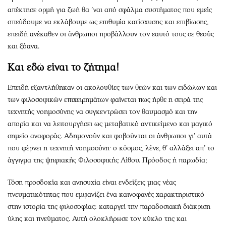
απέκτησε ορμή για ζωή θα ’ναι από σφάλμα συστήματος που εμείς
σπεύδουμε να εκλάβουμε ως επιθυμία κατίσχυσης και επιβίωσης,
επειδή ανέκαθεν οι άνθρωποι προβάλλουν τον εαυτό τους σε θεούς
και ξόανα.
Και εδώ είναι το ζήτημα!
Επειδή εξαντλήθηκαν οι ακολουθίες των θεών και των ειδώλων και
των φιλοσοφικών επιχειρημάτων φαίνεται πως ήρθε η σειρά της
τεχνητής νοημοσύνης να συγκεντρώσει τον θαυμασμό και την
απορία και να λειτουργήσει ως μεταβατικό αντικείμενο και μαγικό
σημείο αναφοράς. Αδημονούν και φοβούνται οι άνθρωποι γι’ αυτά
που φέρνει η τεχνητή νοημοσύνη· ο κόσμος, λένε, θ’ αλλάξει απ’ το
άγγιγμα της ψηφιακής Φιλοσοφικής Λίθου. Πρόοδος ή παρωδία;
Τόση προσδοκία και ανησυχία είναι ενδείξεις μιας νέας
πνευματικότητας που εμφανίζει ένα καινοφανές χαρακτηριστικό
στην ιστορία της φιλοσοφίας: καταργεί την παραδοσιακή διάκριση
ύλης και πνεύματος. Αυτή ολοκλήρωσε τον κύκλο της και