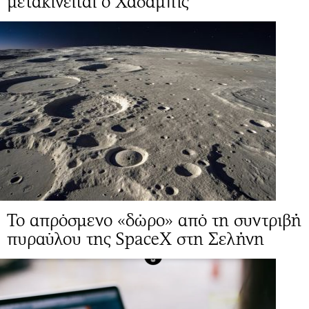
μετακινείται ο Χασάμπις
Το απρόσμενο «δώρο» από τη συντριβή
πυραύλου της SpaceX στη Σελήνη