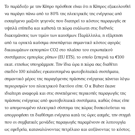
Το παράδοξο με την Κύπρο πρόσθεσε είναι ότι η Κύπρος εξακολουθεί
να παράγει πάνω από το 80% της ηλεκτρικής της ενέργειας από
εισαγόμενο μαζούτ γεγονός που διατηρεί το κόστος παραγωγής σε
υψηλά επίπεδα και καθιστά τη χώρα ευάλωτη στις διεθνείς
διακυμάνσεις των τιμών των καυσίμων. Παράλληλα, η εξάρτηση
από τα ορυκτά καύσιμα συνεπάγεται σημαντικό κόστος αγοράς
δικαιωμάτων εκπομπών CO2 στο πλαίσιο του ευρωπαϊκού
συστήματος εμπορίας ρύπων (EU ETS), το οποίο ξεπερνά τα €100
εκατ. ετησίως υπογράμμισε. Την ίδια ώρα η χώρα σας διαθέτει
σχεδόν 100 χιλιάδες εγκατεστημένα φωτοβολταϊκά συστήματα,
σημαντικό μέρος της παραγόμενης πράσινης ενέργειας χάνεται λόγω
περιορισμών του ηλεκτρικού δικτύου είπε. Ο κ Buber έκανε
ιδιαίτερη αναφορά και στις συνεχόμενες περικοπές παραγωγής της
πράσινης ενέργειας από φωτοβολταικά συστήματα, καθώς όπως είπε
το απομονωμένο ηλεκτρικό σύστημα της χώρας δυσκολεύεται να
απορροφήσει τη διαθέσιμη ενέργεια κατά τις ώρες αιχμής, την στιγμή
που οι συμβατικές μονάδες παραγωγής παραμένουν σε λειτουργία
ως εφεδρεία, καταναλώνοντας πετρέλαιο και αυξάνοντας το κόστος.