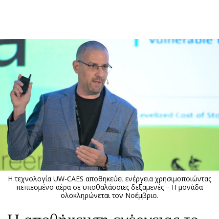
ΕΓΓΡΑΦΗ
ΕΙΣΟΔΟΣ
ΚΑΤΗΓΟΡΙΕΣ
ΣΥΝΔΕΣΗ
Κύπρος
Απόψεις
Παιδεία
Αρθρογραφία
Υγεία
The Hill
Πολιτική
Υγεία
Βουλευτικές 2026
Αγγελίες
Εκλογές 2024
Ενοικιάζονται
Η τεχνολογία UW-CAES αποθηκεύει ενέργεια χρησιμοποιώντας
Προεδρικές 2023
Πωλούνται
πεπιεσμένο αέρα σε υποθαλάσσιες δεξαμενές – Η μονάδα
ολοκληρώνεται τον Νοέμβριο.
Δημοσκοπήσεις
Ζητούν εργασία
Διπλωματία
Θέσεις εργασίας