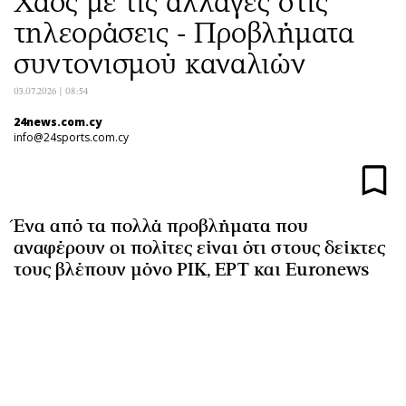
Χάος με τις αλλαγές στις
Αθλητισμός
Geek
τηλεοράσεις - Προβλήματα
Κύπρος
Νέα
συντονισμού καναλιών
Ελλάδα
Κινητά-tablets
03.07.2026 | 08:54
Διεθνή
Social
Κληρώσεις Allwyn
Αυτοκίνηση
24news.com.cy
info@24sports.com.cy
Οικονομική
Αφιερώματα
Οικονομία
Πολιτική
Real Estate
Οικονομία
Ένα από τα πολλά προβλήματα που
Επιχειρήσεις
Γενικά
αναφέρουν οι πολίτες είναι ότι στους δείκτες
Αγορές
Αναδρομές
τους βλέπουν μόνο ΡΙΚ, ΕΡΤ και Euronews
Money Review
Πρόσωπα
AstroBank Properties
Περιβάλλον
Trends
Good Life
Ενέργεια
Γυναίκα
Ναυτιλία
Showbiz