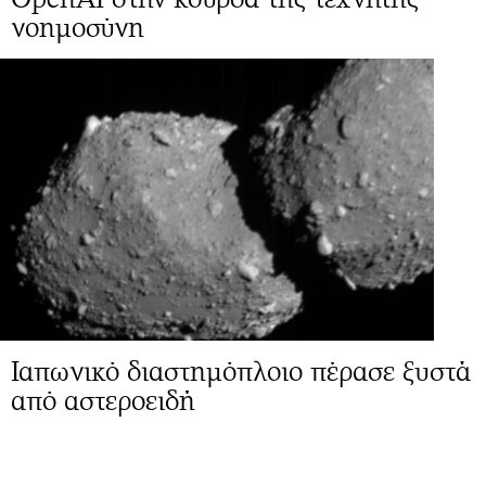
νοημοσύνη
Ιαπωνικό διαστημόπλοιο πέρασε ξυστά
από αστεροειδή