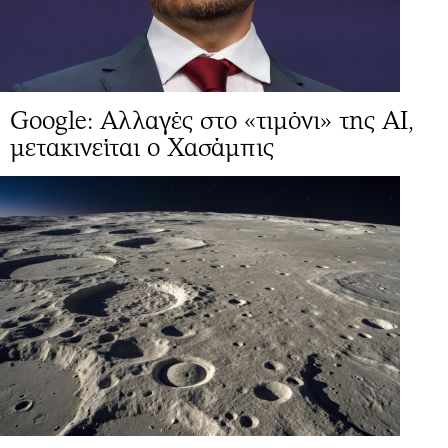
Google: Αλλαγές στo «τιμόνι» της ΑΙ,
μετακινείται ο Χασάμπις