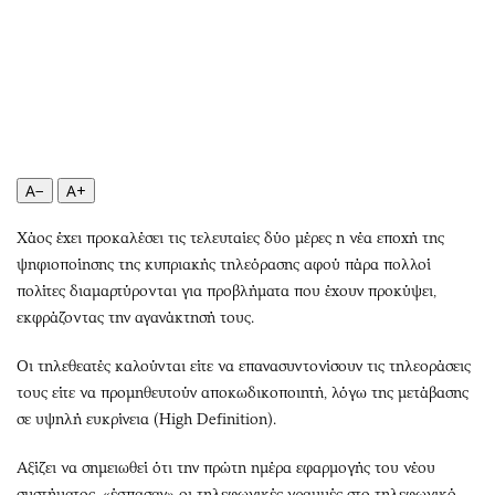
Περιβάλλον
Ταξίδια
Ελλάδα
Συνταγές
Κόσμος
Έξοδος
Παράξενα
Media
Πολιτισμός
Εκπομπές
Σινεμά
Wine routes
A−
A+
Θέατρο-Χορός
Podcasts
Μουσική
Uncut
Χάος έχει προκαλέσει τις τελευταίες δύο μέρες η νέα εποχή της
Εικαστικά
Προσφορές
ψηφιοποίησης της κυπριακής τηλεόρασης αφού πάρα πολλοί
πολίτες διαμαρτύρονται για προβλήματα που έχουν προκύψει,
Βιβλίο
Προσωπικότητες στην ''Κ''
εκφράζοντας την αγανάκτησή τους.
Χειρόγραφα
Επιστολές
Οι τηλεθεατές καλούνται είτε να επανασυντονίσουν τις τηλεοράσεις
τους είτε να προμηθευτούν αποκωδικοποιητή, λόγω της μετάβασης
σε υψηλή ευκρίνεια (High Definition).
Αξίζει να σημειωθεί ότι την πρώτη ημέρα εφαρμογής του νέου
συστήματος, «έσπασαν» οι τηλεφωνικές γραμμές στο τηλεφωνικό