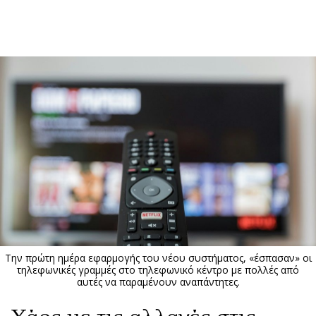
ΕΓΓΡΑΦΗ
ΕΙΣΟΔΟΣ
ΚΑΤΗΓΟΡΙΕΣ
ΣΥΝΔΕΣΗ
Κύπρος
Απόψεις
Παιδεία
Αρθρογραφία
Υγεία
The Hill
Πολιτική
Υγεία
Βουλευτικές 2026
Αγγελίες
Εκλογές 2024
Ενοικιάζονται
Την πρώτη ημέρα εφαρμογής του νέου συστήματος, «έσπασαν» οι
Προεδρικές 2023
Πωλούνται
τηλεφωνικές γραμμές στο τηλεφωνικό κέντρο με πολλές από
αυτές να παραμένουν αναπάντητες.
Δημοσκοπήσεις
Ζητούν εργασία
Διπλωματία
Θέσεις εργασίας